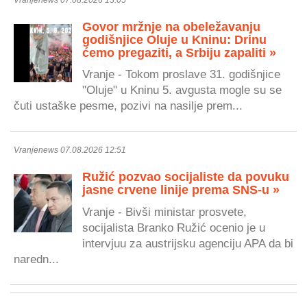
Govor mržnje na obeležavanju
godišnjice Oluje u Kninu: Drinu
ćemo pregaziti, a Srbiju zapaliti »
Vranje - Tokom proslave 31. godišnjice
"Oluje" u Kninu 5. avgusta mogle su se
čuti ustaške pesme, pozivi na nasilje prem...
Vranjenews 07.08.2026 12:51
Ružić pozvao socijaliste da povuku
jasne crvene linije prema SNS-u »
Vranje - Bivši ministar prosvete,
socijalista Branko Ružić ocenio je u
intervjuu za austrijsku agenciju APA da bi
naredn...