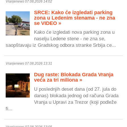
Vranjenews 07.08.2026 14:02
SRCE: Kako će izgledati parking
zona u Ledenim stenama - ne zna
se VIDEO »
Kako će izgledati nova parking zona u
naselju Ledene stene - ne zna se,
saopštavaju iz Gradskog odbora stranke Srbija ce...
Vranjenews 07.08.2026 13:31
Dug raste: Blokada Grada Vranja
veća za tri miliona »
U poslednjih deset dana (od 27. jula do
danas) blokada jednog od računa Grada
Vranja u Upravi za Trezor (koji podleže
fi...
Vranjenews 07.08.2026 13:05