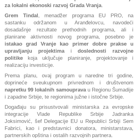
za lokalni ekonoski razvoj Grada Vranja
.
Grem Tindal
, menadžer programa EU PRO, na
sastanku održanom u Aranđelovcu, navodeći
dosadašnje rezultate prethodnih programa, ali i
planirane aktivnosti novog programa, posebno je
istakao grad Vranje kao primer dobre prakse u
upravljanju projektima
i
doslednosti razvojne
politike
koja uključuje planiranje, projektovanje i
realizaciju investicije.
Prema planu, ovaj program u naredne tri godine,
doprineće sveukupnom privrednom i društvenom
napretku 99 lokalnih samouprava
u Regionu Šumadije
i zapadne Srbije, te regionima južne i istočne Srbije.
Događaju su prisustvovali ministarska za evropske
integracije Vlade Republike Srbije Jadranka
Joksimović, šef Delegacije EU u Republici Srbiji Sem
Fabrici, kao i predstavnici donatora, ministarstava,
partnerskih opština i ostalih razvojnih partnera.