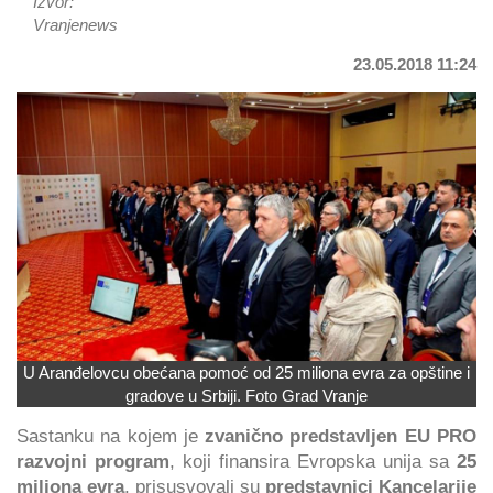
Izvor:
Vranjenews
23.05.2018 11:24
U Aranđelovcu obećana pomoć od 25 miliona evra za opštine i
gradove u Srbiji. Foto Grad Vranje
Sastanku na kojem je
zvanično predstavljen EU PRO
razvojni program
, koji finansira Evropska unija sa
25
miliona evra
, prisusvovali su
predstavnici Kancelarije