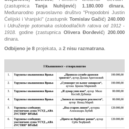
(zastupnica
Tanja Nuhijević
)
1.180.000 dinara
,
Međunarodno pravoslavno društvo "Prepodobni Justin
Ćelijski i Vranjski" (zastupnik
Tomislav Gačić
)
240.000
i
Udruženje potomaka oslobodilačkih ratova od 1912 -
1918.
godine (zastupnica
Olivera Đorđević
)
200.000
dinara.
Odbijeno je 8
projekata, a
2 nisu razmatrana
.