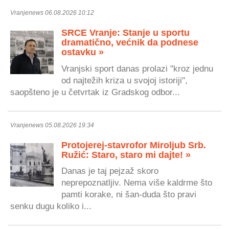
Vranjenews 06.08.2026 10:12
SRCE Vranje: Stanje u sportu
dramatično, većnik da podnese
ostavku »
Vranjski sport danas prolazi "kroz jednu
od najtežih kriza u svojoj istoriji",
saopšteno je u četvrtak iz Gradskog odbor...
Vranjenews 05.08.2026 19:34
Protojerej-stavrofor Miroljub Srb.
Ružić: Staro, staro mi dajte! »
Danas je taj pejzaž skoro
neprepoznatljiv. Nema više kaldrme što
pamti korake, ni šan-duda što pravi
senku dugu koliko i...