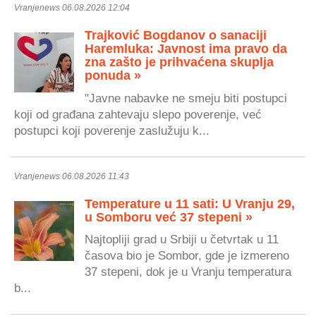
Vranjenews 06.08.2026 12:04
Trajković Bogdanov o sanaciji
Haremluka: Javnost ima pravo da
zna zašto je prihvaćena skuplja
ponuda »
"Javne nabavke ne smeju biti postupci
koji od građana zahtevaju slepo poverenje, već
postupci koji poverenje zaslužuju k...
Vranjenews 06.08.2026 11:43
Temperature u 11 sati: U Vranju 29,
u Somboru već 37 stepeni »
Najtopliji grad u Srbiji u četvrtak u 11
časova bio je Sombor, gde je izmereno
37 stepeni, dok je u Vranju temperatura
b...