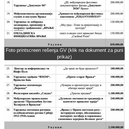
Foto printscreen rešenja GV (klik na dokument za puni
prikaz)