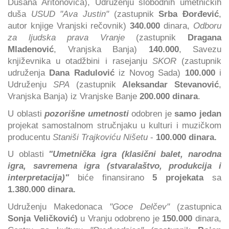
Dušana Aritonovića), Udruženju slobodnih umetničkih
duša
USUD
"Ava Justin"
(zastupnik
Srba Đorđević
,
autor knjige Vranjski rečovnik)
340.000
dinara,
Odboru
za ljudska prava Vranje
(zastupnik
Dragana
Mladenović
, Vranjska Banja)
140.000
, Savezu
književnika u otadžbini i rasejanju
SKOR
(zastupnik
udruženja
Dana Radulović
iz Novog Sada)
100.000
i
Udruženju
SPA
(zastupnik
Aleksandar Stevanović
,
Vranjska Banja) iz Vranjske Banje
200.000 dinara
.
U oblasti
pozorišne umetnosti
odobren je
samo jedan
projekat samostalnom stručnjaku u kulturi i muzičkom
producentu
Staniši Trajkoviću Nišetu
-
100.000 dinara.
U oblasti
"Umetnička igra (klasični balet, narodna
igra, savremena igra (stvaralaštvo, produkcija i
interpretacija)"
biće finansirano
5 projekata
sa
1.380.000 dinara.
Udruženju Makedonaca
"Goce Delčev"
(zastupnica
Sonja Veličković)
u Vranju odobreno je
150.000
dinara,