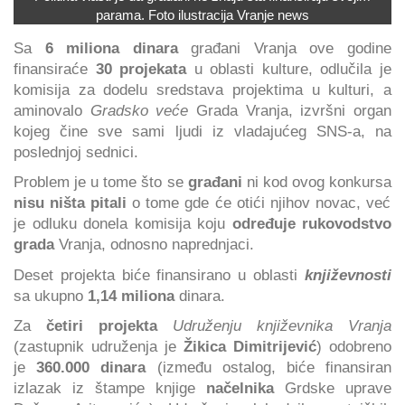
parama. Foto ilustracija Vranje news
Sa
6 miliona dinara
građani Vranja ove godine
finansiraće
30 projekata
u oblasti kulture, odlučila je
komisija za dodelu sredstava projektima u kulturi, a
aminovalo
Gradsko veće
Grada Vranja, izvršni organ
kojeg čine sve sami ljudi iz vladajućeg SNS-a, na
poslednjoj sednici.
Problem je u tome što se
građani
ni kod ovog konkursa
nisu ništa pitali
o tome gde će otići njihov novac, već
je odluku donela komisija koju
određuje rukovodstvo
grada
Vranja, odnosno naprednjaci.
Deset projekta biće finansirano u oblasti
književnosti
sa ukupno
1,14 miliona
dinara.
Za
četiri projekta
Udruženju književnika Vranja
(zastupnik udruženja je
Žikica Dimitrijević
) odobreno
je
360.000 dinara
(između ostalog, biće finansiran
izlazak iz štampe knjige
načelnika
Grdske uprave