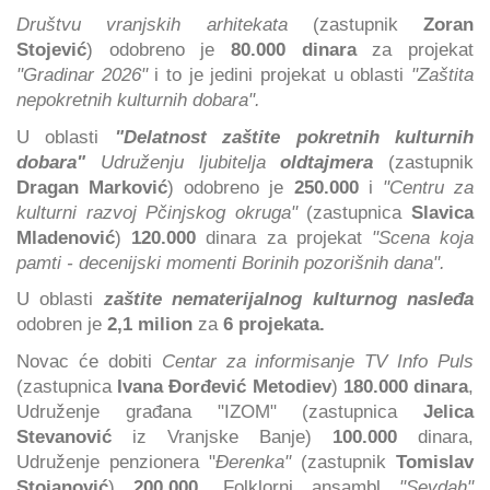
Društvu vranjskih arhitekata
(zastupnik
Zoran
Stojević
)
odobreno je
80.000 dinara
za projekat
"Gradinar 2026"
i to je jedini projekat u oblasti
"Zaštita
nepokretnih kulturnih dobara".
U oblasti
"Delatnost zaštite pokretnih kulturnih
dobara"
Udruženju ljubitelja
oldtajmera
(zastupnik
Dragan Marković
) odobreno je
250.000
i
"Centru za
kulturni razvoj Pčinjskog okruga"
(zastupnica
Slavica
Mladenović
)
120.000
dinara za projekat
"Scena koja
pamti - decenijski momenti Borinih pozorišnih dana".
U oblasti
zaštite nematerijalnog kulturnog nasleđa
odobren je
2,1 milion
za
6 projekata.
Novac će dobiti
Centar za informisanje TV Info Puls
(zastupnica
Ivana Đorđević Metodiev
)
180.000 dinara
,
Udruženje građana "IZOM" (zastupnica
Jelica
Stevanović
iz Vranjske Banje)
100.000
dinara,
Udruženje penzionera "
Đerenka"
(zastupnik
Tomislav
Stojanović
)
200.000
, Folklorni ansambl
"Sevdah"