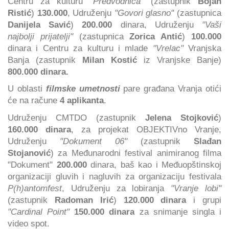
Centru za kulturu
"Predvodnica"
(zastupnik
Bojan
Ristić
)
130.000
, Udruženju
"Govori glasno"
(zastupnica
Danijela Savić
)
200.000
dinara, Udruženju
"Vaši
najbolji prijatelji"
(zastupnica
Zorica Antić
)
100.000
dinara i Centru za kulturu i mlade
"Vrelac"
Vranjska
Banja (zastupnik
Milan Kostić
iz Vranjske Banje)
800.000 dinara.
U oblasti
filmske umetnosti
pare građana Vranja otići
će na račune
4 aplikanta
.
Udruženju CMTDO (zastupnik
Jelena Stojković
)
160.000 dinara
, za projekat OBJEKTIVno Vranje,
Udruženju
"Dokument 06"
(zastupnik
Slađan
Stojanović
) za Međunarodni festival animiranog filma
"Dokument"
200.000
dinara, baš kao i Međuopštinskoj
organizaciji gluvih i nagluvih za organizaciju festivala
P(h)antomfest
, Udruženju za lobiranja
"Vranje lobi"
(zastupnik
Radoman Irić
)
120.000 dinara
i grupi
"Cardinal Point"
150.000 dinara
za snimanje singla i
video spot.