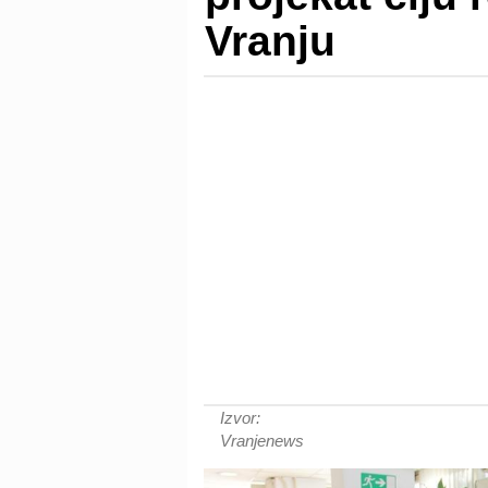
Vranju
Izvor:
Vranjenews