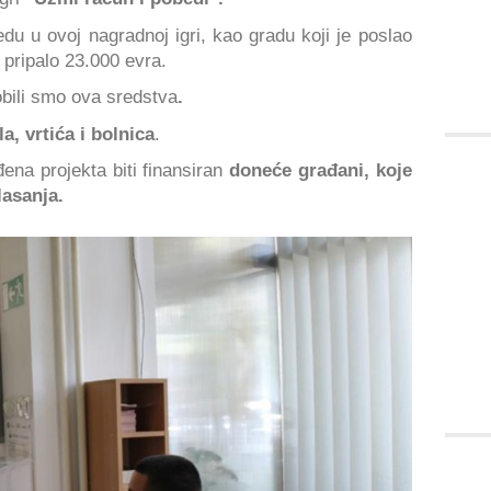
du u ovoj nagradnoj igri, kao gradu koji je poslao
 pripalo 23.000 evra.
obili smo ova sredstva
.
a, vrtića i bolnica
.
ena projekta biti finansiran
doneće građani, koje
lasanja.