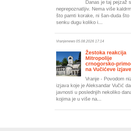
Danas je taj pejzaž 
neprepoznatljiv. Nema više kaldr
što pamti korake, ni šan-duda što 
senku dugu koliko i...
Vranjenews 05.08.2026 17:14
Žestoka reakcija
Mitropolije
crnogorsko-primo
na Vučićeve izjave
Vranje - Povodom ni
izjava koje je Aleksandar Vučić da
javnosti u poslednjih nekoliko dan
kojima je u više na...