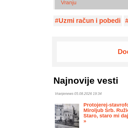
Vranju
Uzmi račun i pobedi
Do
Najnovije vesti
Vranjenews 05.08.2026 19:34
Protojerej-stavrof
Miroljub Srb. Ruži
Staro, staro mi daj
»