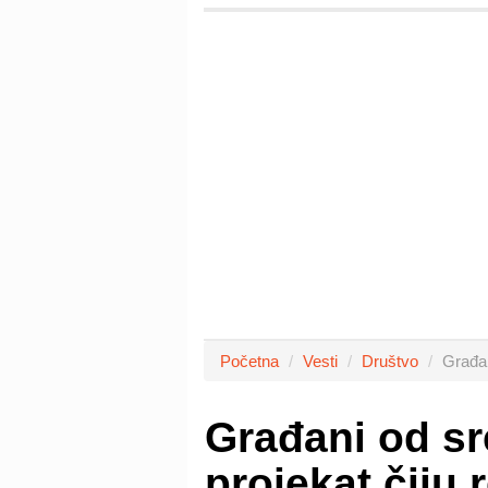
Početna
Vesti
Društvo
Građan
Građani od sr
projekat čiju 