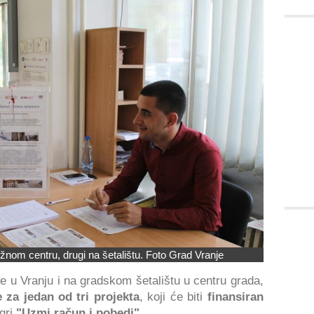
žnom centru, drugi na šetalištu. Foto Grad Vranje
u Vranju i na gradskom šetalištu u centru grada,
 za jedan od tri projekta
, koji će biti
finansiran
gri
"Uzmi račun i pobedi".