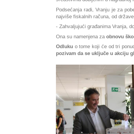
Podsećanja radi, Vranju je za pobe
najviše fiskalnih računa, od države
- Zahvaljujući građanima Vranja, d
Ona su namenjena za
obnovu škol
Odluku
o tome koji će od tri ponuđ
pozivam da se uključe u akciju g