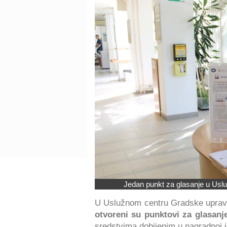
Jedan punkt za glasanje u Uslu
U Uslužnom centru Gradske uprave 
otvoreni su punktovi za glasanje
sredstvima dobijenim u nagradnoj i