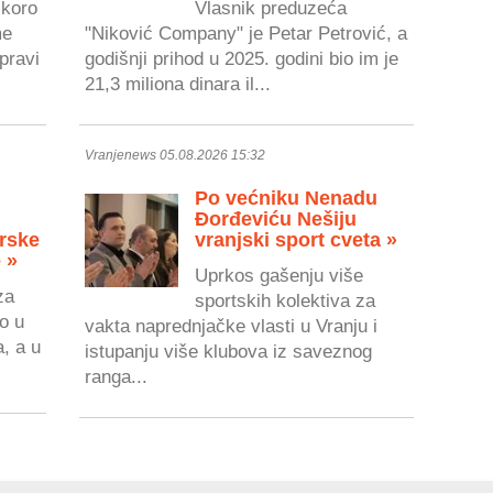
skoro
Vlasnik preduzeća
me
"Niković Company" je Petar Petrović, a
pravi
godišnji prihod u 2025. godini bio im je
21,3 miliona dinara il...
Vranjenews 05.08.2026 15:32
Po većniku Nenadu
Đorđeviću Nešiju
rske
vranjski sport cveta »
 »
Uprkos gašenju više
za
sportskih kolektiva za
o u
vakta naprednjačke vlasti u Vranju i
a, a u
istupanju više klubova iz saveznog
ranga...