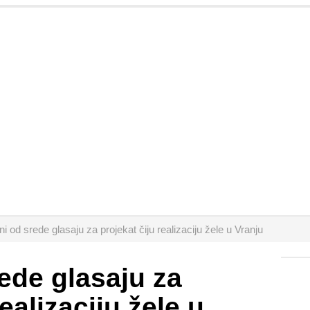
i od srede glasaju za projekat čiju realizaciju žele u Vranju
ede glasaju za
realizaciju žele u