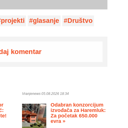
projekti
glasanje
Društvo
daj komentar
Vranjenews 05.08.2026 18:34
or
Odabran konzorcijum
ć:
izvođača za Haremluk:
te!
Za početak 650.000
evra »