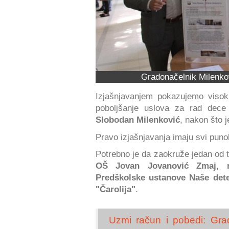
Gradonačelnik Milenkov
Izjašnjavanjem pokazujemo visok
poboljšanje uslova za rad dece
Slobodan Milenković
, nakon što 
Pravo izjašnjavanja imaju svi punole
Potrebno je da zaokruže jedan od t
OŠ Jovan Jovanović Zmaj, n
Predškolske ustanove Naše dete 
"Čarolija"
.
Uzmi račun i pobedi: Građ