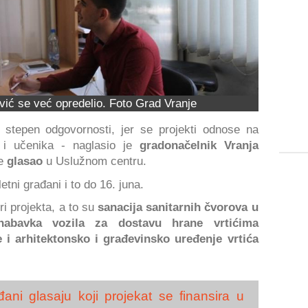
ić se već opredelio. Foto Grad Vranje
 stepen odgovornosti, jer se projekti odnose na
 i učenika - naglasio je
gradonačelnik Vranja
je
glasao
u Uslužnom centru.
tni građani i to do 16. juna.
ri projekta, a to su
sanacija sanitarnih čvorova u
abavka vozila za dostavu hrane vrtićima
i arhitektonsko i građevinsko uređenje vrtića
ani glasaju koji projekat se finansira u