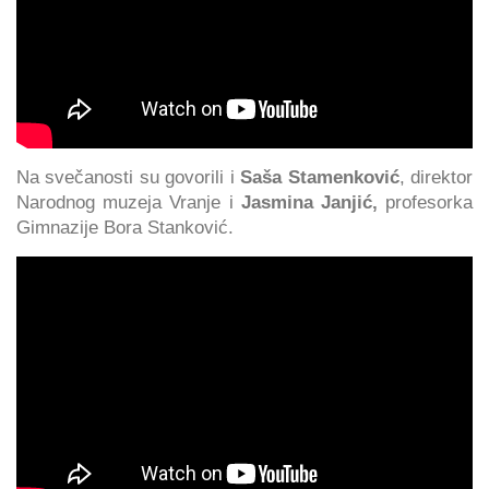
Na svečanosti su govorili i
Saša Stamenković
, direktor
Narodnog muzeja Vranje i
Jasmina Janjić,
profesorka
Gimnazije Bora Stanković.