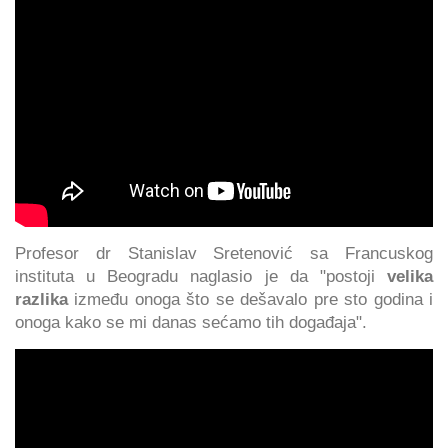
Profesor dr Stanislav Sretenović sa Francuskog
instituta u Beogradu naglasio je da "postoji
velika
razlika
između onoga što se dešavalo pre sto godina i
onoga kako se mi danas sećamo tih događaja".