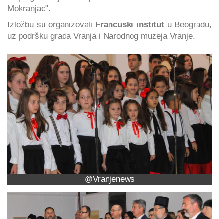
Mokranjac".
Izložbu su organizovali
Francuski institut
u Beogradu,
uz podršku grada Vranja i Narodnog muzeja Vranje.
@Vranjenews