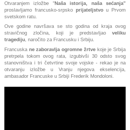
Otvaranjem izložbe "
Naša istorija, naša sećanja"
proslavljamo francusko-srpsko
prijateljstvo
u Prvom
svetskom ratu.
Ove godine navršava se sto godina od kraja ovog
stravičnog zločina, koji je predstavljao
veliku
tragediju
, naročito za Francusku i Srbiju.
Francuska
ne zaboravlja ogromne žrtve
koje je Srbija
pretrpela tokom ovog rata, izgubivši 30 odsto svog
stanovništva i tri četvrtine svoje vojske - rekao je na
otvaranju izložbe u Vranju njegova ekselencija,
ambasador Francuske u Srbiji Frederik Mondoloni.