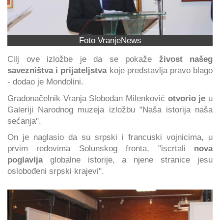
Foto VranjeNews
Cilj ove izložbe je da se pokaže
živost našeg
savezništva i prijateljstva
koje predstavlja pravo blago
- dodao je Mondolini.
Gradonačelnik Vranja Slobodan Milenković
otvorio je
u
Galeriji Narodnog muzeja izložbu "Naša istorija naša
sećanja".
On je naglasio da su srpski i francuski vojnicima, u
prvim redovima Solunskog fronta, "iscrtali
nova
poglavlja
globalne istorije, a njene stranice jesu
oslobođeni srpski krajevi".