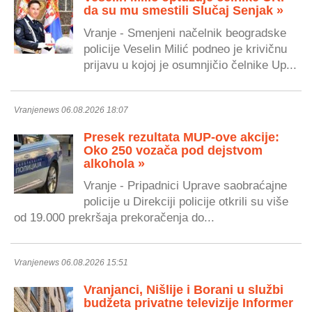
da su mu smestili Slučaj Senjak »
Vranje - Smenjeni načelnik beogradske
policije Veselin Milić podneo je krivičnu
prijavu u kojoj je osumnjičio čelnike Up...
Vranjenews 06.08.2026 18:07
Presek rezultata MUP-ove akcije:
Oko 250 vozača pod dejstvom
alkohola »
Vranje - Pripadnici Uprave saobraćajne
policije u Direkciji policije otkrili su više
od 19.000 prekršaja prekoračenja do...
Vranjenews 06.08.2026 15:51
Vranjanci, Nišlije i Borani u službi
budžeta privatne televizije Informer