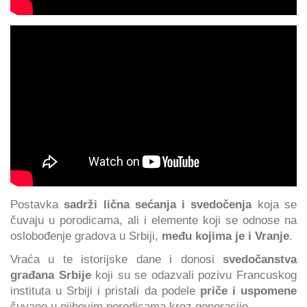
Postavka
sadrži lična sećanja i svedočenja
koja se
čuvaju u porodicama, ali i elemente koji se odnose na
oslobođenje gradova u Srbiji,
među kojima je i Vranje
.
Vraća u te istorijske dane i donosi
svedočanstva
građana Srbije
koji su se odazvali pozivu Francuskog
instituta u Srbiji i pristali da podele
priče i uspomene
čuvane u njihovim porodicama kroz generacije.