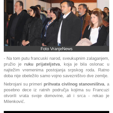
Foto VranjeNews
- Na tom putu francuski narod, sveukupnim zalaganjem,
pružio je
ruku prijateljstva
, koja je bila oslonac u
najtežim vremenima postojanja srpskog roda. Ratno
doba nije obeležilo samo vojno savezništvo dve zemlje.
Nebrojani su primeri
prihvata civilnog stanovništva
, a
posebno dece iz ratnih područja kojima su Francuzi
otvorili vrata svoje domovine, ali i srca - rekao je
Milenković.