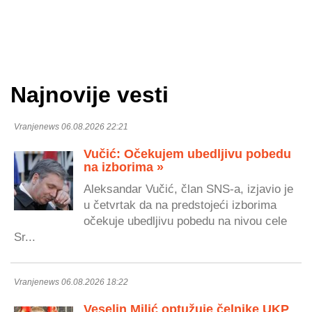
Najnovije vesti
Vranjenews 06.08.2026 22:21
Vučić: Očekujem ubedljivu pobedu
na izborima »
Aleksandar Vučić, član SNS-a, izjavio je
u četvrtak da na predstojeći izborima
očekuje ubedljivu pobedu na nivou cele
Sr...
Vranjenews 06.08.2026 18:22
Veselin Milić optužuje čelnike UKP