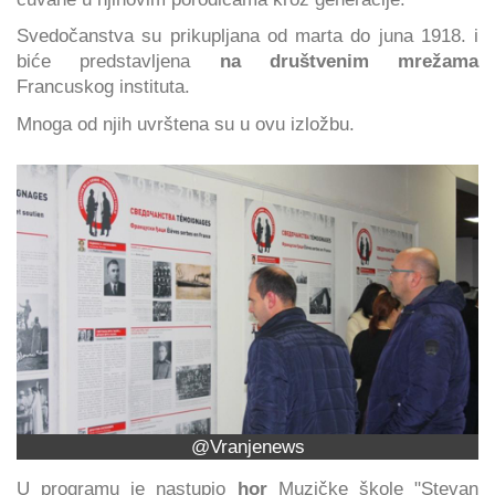
Svedočanstva su prikupljana od marta do juna 1918. i
biće predstavljena
na društvenim mrežama
Francuskog instituta.
Mnoga od njih uvrštena su u ovu izložbu.
@Vranjenews
U programu je nastupio
hor
Muzičke škole "Stevan