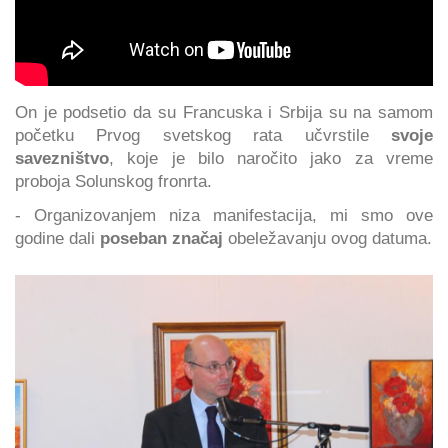
On je podsetio da su Francuska i Srbija su na samom
početku Prvog svetskog rata učvrstile
svoje
savezništvo
, koje je bilo naročito jako za vreme
proboja Solunskog fronrta.
- Organizovanjem niza manifestacija, mi smo ove
godine dali
poseban značaj
obeležavanju ovog datuma.