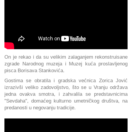
On je rekao i da su velikim zalaganjem rekonstruisane
zgrade Narodnog muzeja i Muzej kuća proslavljenog
pisca Borisava Stankovića.
Gostima se obratila i gradska većnica Zorica Jović
izrazivši veliko zadovoljstvo, što se u Vranju održava
jedna ovakva smotra, i zahvalila se predstavnicima
"Sevdaha", domaćeg kulturno umetničkog društva, na
predanosti u negovanju tradicije.