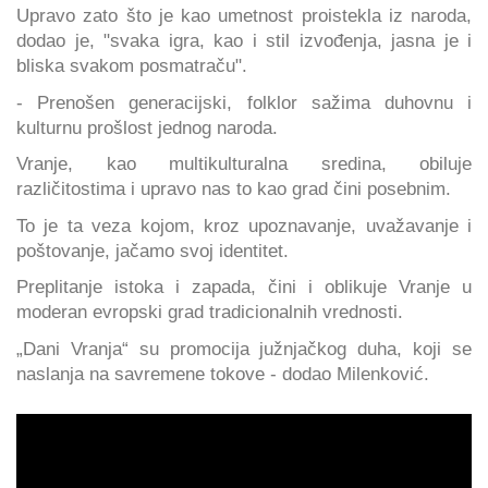
Upravo zato što je kao umetnost proistekla iz naroda,
dodao je, "svaka igra, kao i stil izvođenja, jasna je i
bliska svakom posmatraču".
- Prenošen generacijski, folklor sažima duhovnu i
kulturnu prošlost jednog naroda.
Vranje, kao multikulturalna sredina, obiluje
različitostima i upravo nas to kao grad čini posebnim.
To je ta veza kojom, kroz upoznavanje, uvažavanje i
poštovanje, jačamo svoj identitet.
Preplitanje istoka i zapada, čini i oblikuje Vranje u
moderan evropski grad tradicionalnih vrednosti.
„Dani Vranja“ su promocija južnjačkog duha, koji se
naslanja na savremene tokove - dodao Milenković.