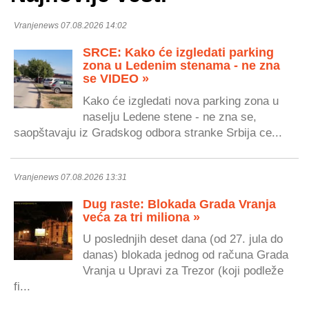
Vranjenews 07.08.2026 14:02
SRCE: Kako će izgledati parking
zona u Ledenim stenama - ne zna
se VIDEO »
Kako će izgledati nova parking zona u
naselju Ledene stene - ne zna se,
saopštavaju iz Gradskog odbora stranke Srbija ce...
Vranjenews 07.08.2026 13:31
Dug raste: Blokada Grada Vranja
veća za tri miliona »
U poslednjih deset dana (od 27. jula do
danas) blokada jednog od računa Grada
Vranja u Upravi za Trezor (koji podleže
fi...