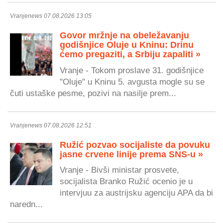
Vranjenews 07.08.2026 13:05
Govor mržnje na obeležavanju
godišnjice Oluje u Kninu: Drinu
ćemo pregaziti, a Srbiju zapaliti »
Vranje - Tokom proslave 31. godišnjice
"Oluje" u Kninu 5. avgusta mogle su se
čuti ustaške pesme, pozivi na nasilje prem...
Vranjenews 07.08.2026 12:51
Ružić pozvao socijaliste da povuku
jasne crvene linije prema SNS-u »
Vranje - Bivši ministar prosvete,
socijalista Branko Ružić ocenio je u
intervjuu za austrijsku agenciju APA da bi
naredn...