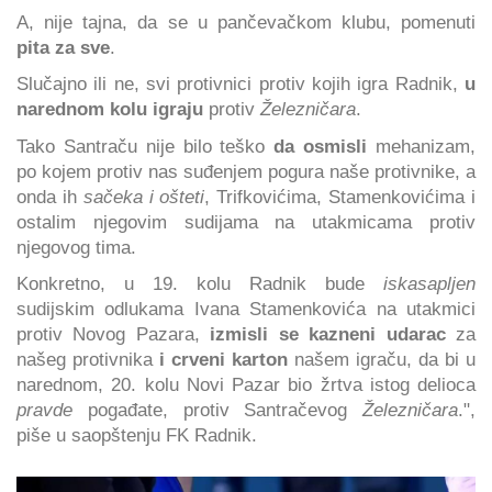
A, nije tajna, da se u pančevačkom klubu, pomenuti
pita za sve
.
Slučajno ili ne, svi protivnici protiv kojih igra Radnik,
u
narednom kolu igraju
protiv
Železničara
.
Tako Santraču nije bilo teško
da osmisli
mehanizam,
po kojem protiv nas suđenjem pogura naše protivnike, a
onda ih
sačeka i ošteti
, Trifkovićima, Stamenkovićima i
ostalim njegovim sudijama na utakmicama protiv
njegovog tima.
Konkretno, u 19. kolu Radnik bude
iskasapljen
sudijskim odlukama Ivana Stamenkovića na utakmici
protiv Novog Pazara,
izmisli se kazneni udarac
za
našeg protivnika
i crveni karton
našem igraču, da bi u
narednom, 20. kolu Novi Pazar bio žrtva istog delioca
pravde
pogađate, protiv Santračevog
Železničara
.",
piše u saopštenju FK Radnik.