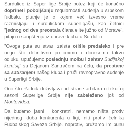
Surdulice iz Super lige Srbije potez koji će konačno
doprineti poboljšanju
regularnosti suđenja u srpskom
fudbalu, pitanje je o kojem već izvesno vreme
razmišljaju u surduličkom superligašu, kao čelnici
"
jednog od dva preostala
člana elite južno od Morave",
pitaju u saopštenju iz uprave kluba u Surdulici.
"Ovoga puta su stvari zaista
otišle predaleko
i pre
nego što definitivno prelomimo i donesemo takvu
odluku, upućujemo
poslednju molbu i zahtev
Sudijskoj
komisiji
sa Dejanom Santračem na čelu,
da prestane
sa
satiranjem
našeg kluba i pruži ravnopravno suđenje
u Superligi Srbije.
Ono što Radnik doživljava od strane arbitara u tekućoj
sezoni Superlige Srbije
nije zabeleženo
još od
Montevidea
.
Da budemo jasni i konkretni, nemamo ništa protiv
nijednog kluba konkurenta u ligi, niti protiv čelnika
Fudbalskog Saveza Srbije, naprotiv, pružamo im punu