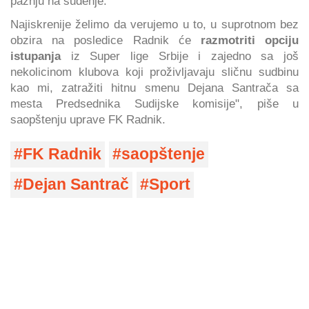
pažnju na suđenje.
Najiskrenije želimo da verujemo u to, u suprotnom bez
obzira na posledice Radnik će
razmotriti opciju
istupanja
iz Super lige Srbije i zajedno sa još
nekolicinom klubova koji proživljavaju sličnu sudbinu
kao mi, zatražiti hitnu smenu Dejana Santrača sa
mesta Predsednika Sudijske komisije", piše u
saopštenju uprave FK Radnik.
FK Radnik
saopštenje
Dejan Santrač
Sport