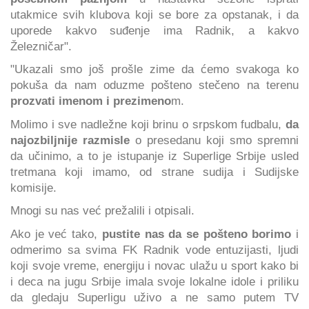
utakmice svih klubova koji se bore za opstanak, i da
uporede kakvo suđenje ima Radnik, a kakvo
Železničar".
"Ukazali smo još prošle zime da ćemo svakoga ko
pokuša da nam oduzme pošteno stečeno na terenu
prozvati imenom i prezimeno
m.
Molimo i sve nadležne koji brinu o srpskom fudbalu,
da
najozbiljnije razmisle
o presedanu koji smo spremni
da učinimo, a to je istupanje iz Superlige Srbije usled
tretmana koji imamo, od strane sudija i Sudijske
komisije.
Mnogi su nas već prežalili i otpisali.
Ako je već tako,
pustite nas da se pošteno borimo
i
odmerimo sa svima FK Radnik vode entuzijasti, ljudi
koji svoje vreme, energiju i novac ulažu u sport kako bi
i deca na jugu Srbije imala svoje lokalne idole i priliku
da gledaju Superligu uživo a ne samo putem TV