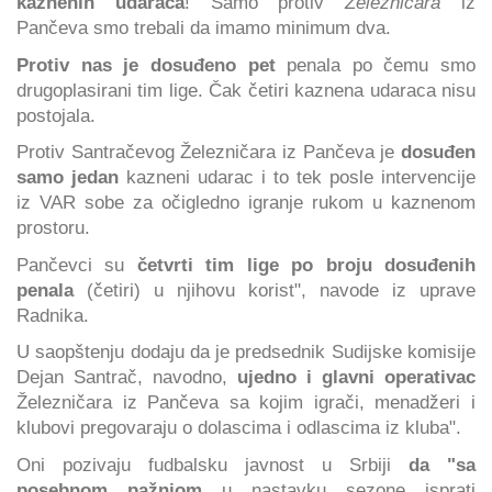
kaznenih udaraca
! Samo protiv
Železničara
iz
Pančeva smo trebali da imamo minimum dva.
Protiv nas je dosuđeno pet
penala po čemu smo
drugoplasirani tim lige. Čak četiri kaznena udaraca nisu
postojala.
Protiv Santračevog Železničara iz Pančeva je
dosuđen
samo jedan
kazneni udarac i to tek posle intervencije
iz VAR sobe za očigledno igranje rukom u kaznenom
prostoru.
Pančevci su
četvrti tim lige po broju dosuđenih
penala
(četiri) u njihovu korist", navode iz uprave
Radnika.
U saopštenju dodaju da je predsednik Sudijske komisije
Dejan Santrač, navodno,
ujedno i glavni operativac
Železničara iz Pančeva sa kojim igrači, menadžeri i
klubovi pregovaraju o dolascima i odlascima iz kluba".
Oni pozivaju fudbalsku javnost u Srbiji
da "sa
posebnom pažnjom
u nastavku sezone isprati