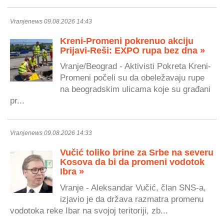
Vranjenews 09.08.2026 14:43
Kreni-Promeni pokrenuo akciju
Prijavi-Reši: EXPO rupa bez dna »
Vranje/Beograd - Aktivisti Pokreta Kreni-
Promeni počeli su da obeležavaju rupe
na beogradskim ulicama koje su građani
pr...
Vranjenews 09.08.2026 14:33
Vučić toliko brine za Srbe na severu
Kosova da bi da promeni vodotok
Ibra »
Vranje - Aleksandar Vučić, član SNS-a,
izjavio je da država razmatra promenu
vodotoka reke Ibar na svojoj teritoriji, zb...