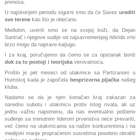
prenosa.
U najskorijem periodu sigurni smo da će Savez
urediti
sve terene
kao što je obećano.
Međutim, uverili smo se na svojoj koži, da Dejan
Santrač i njegove sudije od najsavremenijeg
hibrida
vrlo
brzo mogu da naprave
kaljugu
.
I za kraj, poručujemo da ćemo se za opstanak boriti
dok za to postoji i teorijska
verovatnoća.
Prošlo je pet meseci od utakmice sa Partizanom u
Humskoj kada je započela
besprizorna
pljačka
našeg
kluba.
Nadamo se da je njen konačan kraj zakazan za
narednu subotu i utakmicu protiv istog rivala, ali uz
jednu važnu napomenu, da nas eventualno pošteno
suđenje sa trenutnim liderom prvenstva neće prevariti,
već ćemo na utakmicama sa našim konkurentima i na
medijski manje propraćenim susretima posebno obratiti