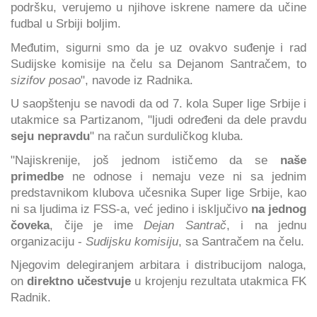
podršku, verujemo u njihove iskrene namere da učine
fudbal u Srbiji boljim.
Međutim, sigurni smo da je uz ovakvo suđenje i rad
Sudijske komisije na čelu sa Dejanom Santračem, to
sizifov posao
", navode iz Radnika.
U saopštenju se navodi da od 7. kola Super lige Srbije i
utakmice sa Partizanom, "ljudi određeni da dele pravdu
seju nepravdu
" na račun surduličkog kluba.
"Najiskrenije, još jednom ističemo da se
naše
primedbe
ne odnose i nemaju veze ni sa jednim
predstavnikom klubova učesnika Super lige Srbije, kao
ni sa ljudima iz FSS-a, već jedino i isključivo
na jednog
čoveka
, čije je ime
Dejan Santrač
, i na jednu
organizaciju -
Sudijsku komisiju
, sa Santračem na čelu.
Njegovim delegiranjem arbitara i distribucijom naloga,
on
direktno učestvuje
u krojenju rezultata utakmica FK
Radnik.