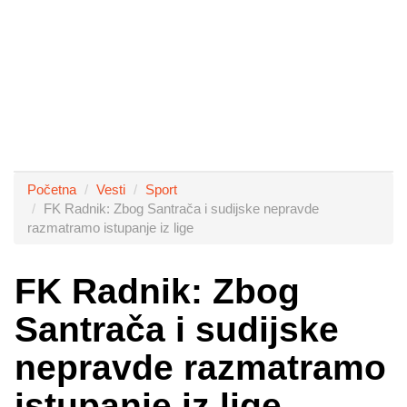
Početna
Vesti
Sport
FK Radnik: Zbog Santrača i sudijske nepravde
razmatramo istupanje iz lige
FK Radnik: Zbog
Santrača i sudijske
nepravde razmatramo
istupanje iz lige