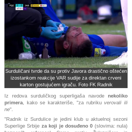
Surduličani tvrde da su protiv Javora drastično oštećen
izostankom reakcije VAR sudije za direktan crveni
karton gostujućem igraču. Foto FK Radnik
Iz redova surduličkog superligaša navode
nekoliko
primera
, kako se karakteriše, "za rubriku
verovali ili
ne
".
"Radnik iz Surdulice je jedini klub u aktuelnoj sezoni
Superlige Srbije
za koji je dosuđeno 0
(slovima: nula)