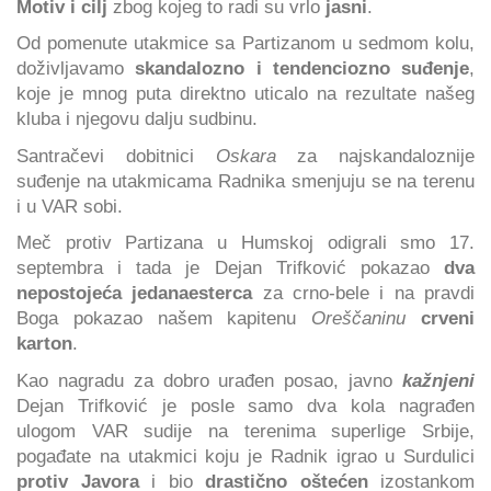
Motiv i cilj
zbog kojeg to radi su vrlo
jasni
.
Od pomenute utakmice sa Partizanom u sedmom kolu,
doživljavamo
skandalozno i tendenciozno suđenje
,
koje je mnog puta direktno uticalo na rezultate našeg
kluba i njegovu dalju sudbinu.
Santračevi dobitnici
Oskara
za najskandaloznije
suđenje na utakmicama Radnika smenjuju se na terenu
i u VAR sobi.
Meč protiv Partizana u Humskoj odigrali smo 17.
septembra i tada je Dejan Trifković pokazao
dva
nepostojeća jedanaesterca
za crno-bele i na pravdi
Boga pokazao našem kapitenu
Oreščaninu
crveni
karton
.
Kao nagradu za dobro urađen posao, javno
kažnjeni
Dejan Trifković je posle samo dva kola nagrađen
ulogom VAR sudije na terenima superlige Srbije,
pogađate na utakmici koju je Radnik igrao u Surdulici
protiv Javora
i bio
drastično oštećen
izostankom