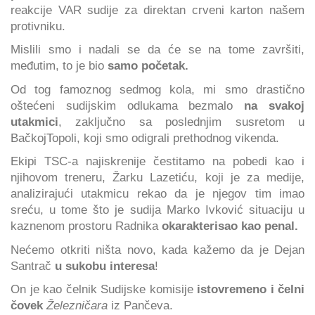
reakcije VAR sudije za direktan crveni karton našem
protivniku.
Mislili smo i nadali se da će se na tome završiti,
međutim, to je bio
samo početak.
Od tog famoznog sedmog kola, mi smo drastično
oštećeni sudijskim odlukama bezmalo
na svakoj
utakmici
, zaključno sa poslednjim susretom u
BačkojTopoli, koji smo odigrali prethodnog vikenda.
Ekipi TSC-a najiskrenije čestitamo na pobedi kao i
njihovom treneru, Žarku Lazetiću, koji je za medije,
analizirajući utakmicu rekao da je njegov tim imao
sreću, u tome što je sudija Marko Ivković situaciju u
kaznenom prostoru Radnika
okarakterisao kao penal.
Nećemo otkriti ništa novo, kada kažemo da je Dejan
Santrač
u sukobu interesa
!
On je kao čelnik Sudijske komisije
istovremeno i čelni
čovek
Železničara
iz Pančeva.