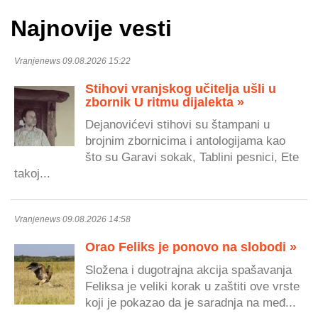
Najnovije vesti
Vranjenews 09.08.2026 15:22
Stihovi vranjskog učitelja ušli u
zbornik U ritmu dijalekta »
Dejanovićevi stihovi su štampani u
brojnim zbornicima i antologijama kao
što su Garavi sokak, Tablini pesnici, Ete
takoj...
Vranjenews 09.08.2026 14:58
Orao Feliks je ponovo na slobodi »
Složena i dugotrajna akcija spašavanja
Feliksa je veliki korak u zaštiti ove vrste
koji je pokazao da je saradnja na međ...