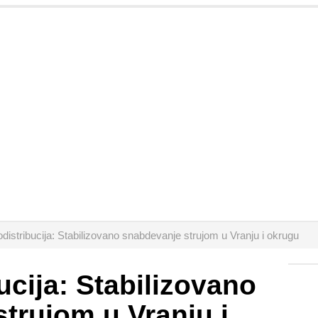
odistribucija: Stabilizovano snabdevanje strujom u Vranju i okrugu
ucija: Stabilizovano
trujom u Vranju i