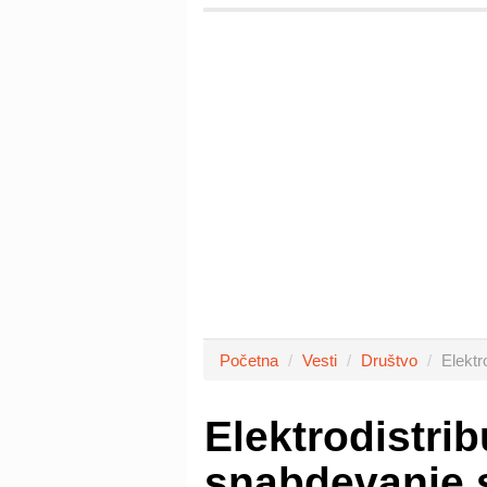
Početna
Vesti
Društvo
Elektr
Elektrodistrib
snabdevanje s