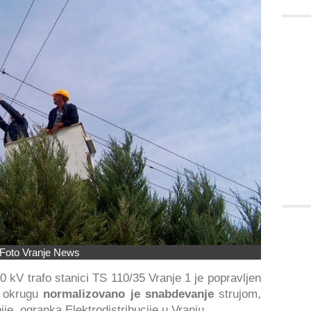
Foto Vranje News
 kV trafo stanici TS 110/35 Vranje 1 je popravljen
m okrugu
normalizovano je snabdevanje
strujom,
ije, ogranka Elektrodistribucije u Vranju.