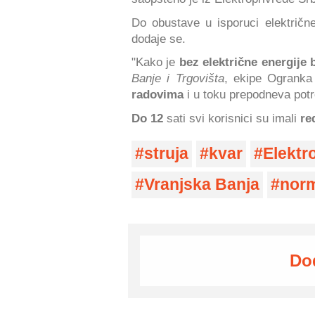
Do obustave u isporuci električn
dodaje se.
"Kako je
bez električne energije 
Banje i Trgovišta
, ekipe Ogranka 
radovima
i u toku prepodneva potr
Do 12
sati svi korisnici su imali
re
struja
kvar
Elektro
Vranjska Banja
norm
Do