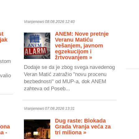
Vranjenews 08.08.2026 12:40
st
ANEM: Nove pretnje
jak
Veranu Matiću
vešanjem, javnom
egzekucijom i
žrtvovanjem »
astom
Dodaje se da je zbog svega navedenog
Veran Matić zatražio "novu procenu
valio
bezbednosti" od MUP-a, dok ANEM
zahteva od Poseb...
Vranjenews 07.08.2026 13:31
Dug raste: Blokada
zona
Grada Vranja veća za
a -
tri miliona »
»