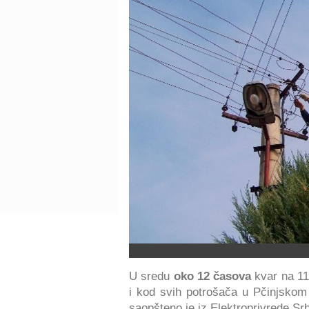
U sredu
oko 12 časova
kvar na 110
i kod svih potrošača u Pčinjsko
saopšteno je iz Elektroprivrede Srb