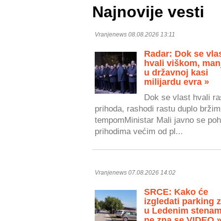
Najnovije vesti
Vranjenews 08.08.2026 13:11
Radar: Dok se vla
hvali viškom, man
u državnoj kasi
milijardu evra »
Dok se vlast hvali r
prihoda, rashodi rastu duplo bržim
tempomMinistar Mali javno se poh
prihodima većim od pl...
Vranjenews 07.08.2026 14:02
SRCE: Kako će
izgledati parking 
u Ledenim stenam
ne zna se VIDEO 