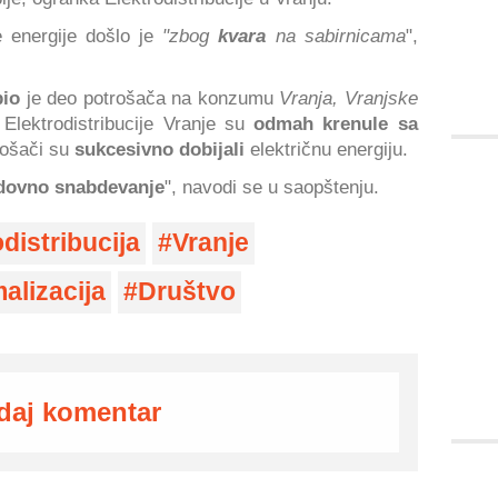
e energije došlo je
"zbog
kvara
na sabirnicama
",
bio
je deo potrošača na konzumu
Vranja, Vranjske
Elektrodistribucije Vranje su
odmah krenule sa
ošači su
sukcesivno dobijali
električnu energiju.
dovno snabdevanje
", navodi se u saopštenju.
distribucija
Vranje
alizacija
Društvo
daj komentar