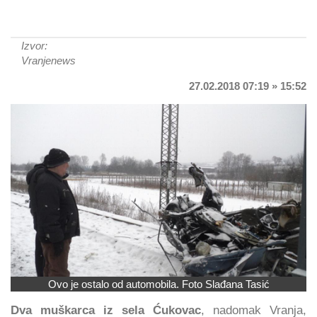
Izvor:
Vranjenews
27.02.2018 07:19 » 15:52
Ovo je ostalo od automobila. Foto Slađana Tasić
Dva muškarca iz sela Ćukovac
, nadomak Vranja,