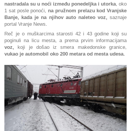
nastradala su u noći između ponedeljka i utorka
, oko
1 sat posle ponoći,
na pružnom prelazu kod Vranjske
Banje, kada je na njihov auto naleteo voz,
saznaje
portal Vranje News.
Reč je o muškarcima starosti 42 i 43 godine koji su
poginuli na licu mesta, a prema prvim informacijama
voz,
koji je došao iz smera makedonske granice,
vukao je automobil oko 200 metara od mesta udesa.