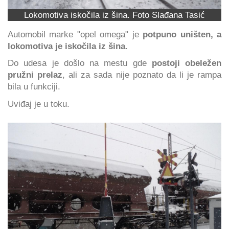
Lokomotiva iskočila iz šina. Foto Slađana Tasić
Automobil marke "opel omega" je
potpuno uništen, a
lokomotiva je iskočila iz šina
.
Do udesa je došlo na mestu gde
postoji obeležen
pružni prelaz
, ali za sada nije poznato da li je rampa
bila u funkciji.
Uviđaj je u toku.