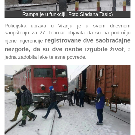
Rampa je u funkciji. Foto Slađana Tasić)
Policijska uprava u Vranju je u svom dnevnom
saopštenju za 27. februar objavila da su na području
registrovane dve saobraćajne
njene ingerencije
nezgode, da su dve osobe izgubile život
, a
jedna zadobila lake telesne povrede.