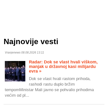
Najnovije vesti
Vranjenews 08.08.2026 13:11
Radar: Dok se vlast hvali viškom,
manjak u državnoj kasi milijardu
evra »
Dok se vlast hvali rastom prihoda,
rashodi rastu duplo bržim
tempomMinistar Mali javno se pohvalio prihodima
većim od pl...