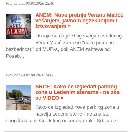
Vranjenews 08.08.2026 12:40
ANEM: Nove pretnje Veranu Matiću
vešanjem, javnom egzekucijom i
žrtvovanjem »
Dodaje se da je zbog svega navedenog
Veran Matić zatražio "novu procenu
bezbednosti" od MUP-a, dok ANEM zahteva od
Poseb...
Vranjenews 07.08.2026 14:02
SRCE: Kako će izgledati parking
zona u Ledenim stenama - ne zna
se VIDEO »
Kako će izgledati nova parking zona u
naselju Ledene stene - ne zna se,
saopštavaju iz Gradskog odbora stranke Srbija ce...