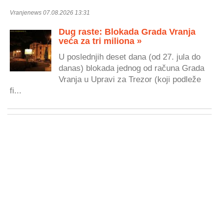
Vranjenews 07.08.2026 13:31
Dug raste: Blokada Grada Vranja
veća za tri miliona »
U poslednjih deset dana (od 27. jula do
danas) blokada jednog od računa Grada
Vranja u Upravi za Trezor (koji podleže
fi...