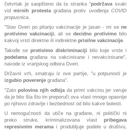
četvrtak je saopšteno da ta stranka "
podržava
svaki
vid
mirnih protesta
građana protiv uvođenja
COVID
propusnica
.
"Stav Dveri po pitanju vakcinacije je jasan - mi se
ne
protivimo
vakcinaciji
, ali se
decidno
protivimo
bilo
kakvoj vrsti direktne ili indirektne
prisilne vakcinacije
.
Takođe se
protivimo diskriminaciji
bilo koje vrste i
podelama
građana na vakcinisane i nevakcinisane",
navode iz vranjskog odbora Dveri.
Državni vrh, smatraju iz ove partije, "u potpunosti je
izgubio poverenje
građana".
"Zato
polovina njih odbija
da primi vakcinu jer veruje
da je bilo šta što im preporuči ova vlast mnogo opasnije
po njihovo zdravlje i bezbednost od bilo kakve bolesti.
U nemogućnosti da utiče na građane, ni politički ni
preko struke, kriminalizovana vlast
pribegava
represivnim merama
i produbljuje podele u društvu,