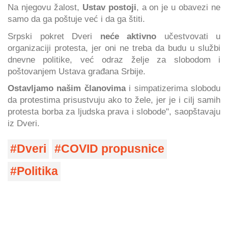
Na njegovu žalost,
Ustav postoji
, a on je u obavezi ne
samo da ga poštuje već i da ga štiti.
Srpski pokret Dveri
neće aktivno
učestvovati u
organizaciji protesta, jer oni ne treba da budu u službi
dnevne politike, već odraz želje za slobodom i
poštovanjem Ustava građana Srbije.
Ostavljamo našim članovima
i simpatizerima slobodu
da protestima prisustvuju ako to žele, jer je i cilj samih
protesta borba za ljudska prava i slobode", saopštavaju
iz Dveri.
Dveri
COVID propusnice
Politika