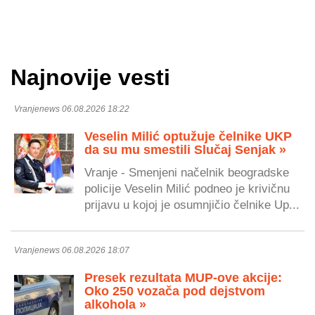
Najnovije vesti
Vranjenews 06.08.2026 18:22
Veselin Milić optužuje čelnike UKP
da su mu smestili Slučaj Senjak »
Vranje - Smenjeni načelnik beogradske
policije Veselin Milić podneo je krivičnu
prijavu u kojoj je osumnjičio čelnike Up...
Vranjenews 06.08.2026 18:07
Presek rezultata MUP-ove akcije:
Oko 250 vozača pod dejstvom
alkohola »