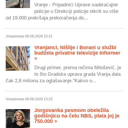
Vranje - Pripadnici Uprave saobraćajne
policije u Direkciji policije otkrili su više
od 19.000 prekršaja prekoračenja do...
Vranjenews 06.08.2026 15:51
Vranjanci, Nišlije i Borani u službi
budžeta privatne televizije Informer
»
Drugi primer, prema rečima Milošević, je
to što Gradska uprava grada Vranja dala
čak 2,8 miliona za oglašavanje."Kakvo o...
Vranjenews 06.08.2026 15:23
Jorgovanka pesmom obeležila
godišnjicu na čelu NBS, plata joj je
750.000 »