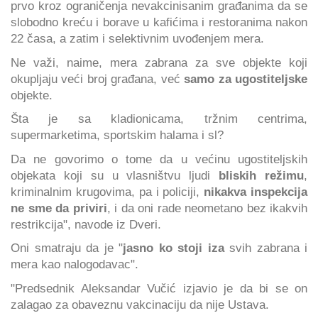
prvo kroz ograničenja nevakcinisanim građanima da se
slobodno kreću i borave u kafićima i restoranima nakon
22 časa, a zatim i selektivnim uvođenjem mera.
Ne važi, naime, mera zabrana za sve objekte koji
okupljaju veći broj građana, već
samo za ugostiteljske
objekte.
Šta je sa kladionicama, tržnim centrima,
supermarketima, sportskim halama i sl?
Da ne govorimo o tome da u većinu ugostiteljskih
objekata koji su u vlasništvu ljudi
bliskih režimu
,
kriminalnim krugovima, pa i policiji,
nikakva inspekcija
ne sme da priviri
, i da oni rade neometano bez ikakvih
restrikcija", navode iz Dveri.
Oni smatraju da je "
jasno ko stoji iza
svih zabrana i
mera kao nalogodavac".
"Predsednik Aleksandar Vučić izjavio je da bi se on
zalagao za obaveznu vakcinaciju da nije Ustava.