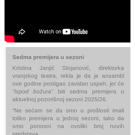
Sedma premijera u sezoni
Kristina Janjić Stojanović, direktorka
vranjskog teatra, rekla je da je ansambl
ove godine postigao zavidan uspeh, jer će
“Ispod božura”
biti sedma premijera u
aktuelnoj pozorišnoj sezoni 2025/26.
“Ne sećam se da smo u prošlosti imali
toliko premijera u jednoj sezoni, tako da
smo ponosni na ovoliki broj novih
predstava.