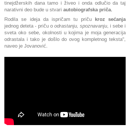
tinejdžerskih dana tamo i živeo i onda odlučio da taj
narativni deo bude u stvari
autobiografska priča.
Rodila se ideja da ispričam tu priču
kroz sećanja
jednog deteta - priču o
odrastanju, spoznavanju
, i sebe i
sveta oko sebe, okolnosti u kojima je moja generacija
odrastala i tako je došlo do ovog kompletnog teksta",
naveo je Jovanović.