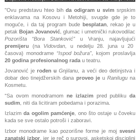
"Ovu predstavu hteo bih
da odigram u svim
srpskim
enklavama na Kosovu i Metohiji, svugde gde je to
moguće, i da taj program bude
besplatan
, rekao je u
petak
Bojan Jovanović
, glumac i umetnički rukovodilac
Pozorišta “Bora Stanković”
u Vranju, najavljujući
premijeru
(na
Vidovdan
, u nedelju 28. juna u 20
časova) monodrame
“Ispod božura”
, kojom proslavlja
20 godina profesionalnog rada
u teatru.
Jovanović je
rođen u
Gnjilanu
, a veći deo detinjstva i
dobar deo tinejdžerskih dana
proveo je
u
Ranilugu
na
Kosmetu.
“Sa ovom monodramom
ne izlazim
pred publiku
da
sudim
, niti da licitiram pobedama i porazima.
Izlazim
da ogolim pamćenje
, ono što ostaje u čoveku
kada se sve ostalo potroši i zaboravi.
Izbor monodrame kao pozorišne forme je moj
svesni
zanatski izbor
, jer je reč o surovoj, asketskoj disciplini