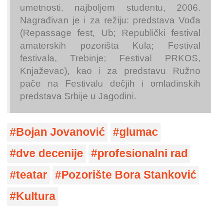
umetnosti, najboljem studentu, 2006.
Nagrađivan je i za režiju: predstava Vođa
(Repassage fest, Ub; Republički festival
amaterskih pozorišta Kula; Festival
festivala, Trebinje; Festival PRKOS,
Knjaževac), kao i za predstavu Ružno
pače na Festivalu dečjih i omladinskih
predstava Srbije u Jagodini.
Bojan Jovanović
glumac
dve decenije
profesionalni rad
teatar
Pozorište Bora Stanković
Kultura