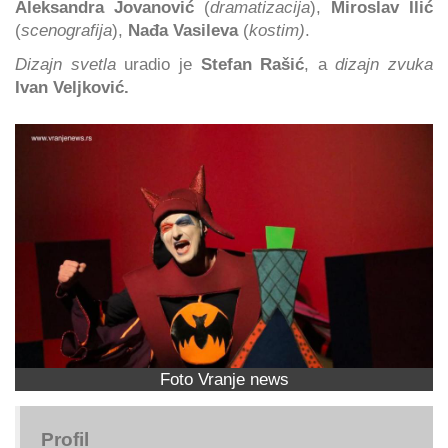
Aleksandra Jovanović
(
dramatizacija
),
Miroslav Ilić
(
scenografija
),
Nađa Vasileva
(
kostim)
.
Dizajn svetla
uradio je
Stefan Rašić
, a
dizajn zvuka
Ivan Veljković.
Foto Vranje news
Profil