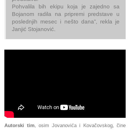
Pohvalila bih ekipu koja je zajedno sa
Bojanom radila na pripremi predstave u
poslednjih mesec i nešto dana”, rekla je
Janjić Stojanović.
Autorski tim
, osim Jovanovića i Kovačovskog, čine