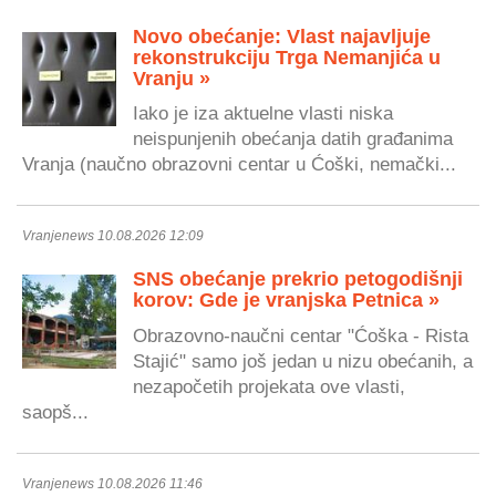
Novo obećanje: Vlast najavljuje
rekonstrukciju Trga Nemanjića u
Vranju »
Iako je iza aktuelne vlasti niska
neispunjenih obećanja datih građanima
Vranja (naučno obrazovni centar u Ćoški, nemački...
Vranjenews 10.08.2026 12:09
SNS obećanje prekrio petogodišnji
korov: Gde je vranjska Petnica »
Obrazovno-naučni centar "Ćoška - Rista
Stajić" samo još jedan u nizu obećanih, a
nezapočetih projekata ove vlasti,
saopš...
Vranjenews 10.08.2026 11:46