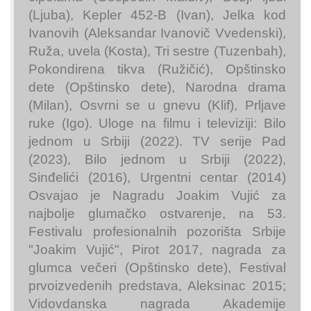
(Ljuba), Kepler 452-B (Ivan), Jelka kod
Ivanovih (Aleksandar Ivanovič Vvedenski),
Ruža, uvela (Kosta), Tri sestre (Tuzenbah),
Pokondirena tikva (Ružičić), Opštinsko
dete (Opštinsko dete), Narodna drama
(Milan), Osvrni se u gnevu (Klif), Prljave
ruke (Igo). Uloge na filmu i televiziji: Bilo
jednom u Srbiji (2022). TV serije Pad
(2023), Bilo jednom u Srbiji (2022),
Sinđelići (2016), Urgentni centar (2014)
Osvajao je Nagradu Joakim Vujić za
najbolje glumačko ostvarenje, na 53.
Festivalu profesionalnih pozorišta Srbije
"Joakim Vujić", Pirot 2017, nagrada za
glumca večeri (Opštinsko dete), Festival
prvoizvedenih predstava, Aleksinac 2015;
Vidovdanska nagrada Akademije