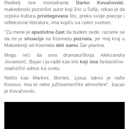
Reditelj ove monodrame
Darko Kovačovski
,
makedonski pozorišni autor koji živi u Sofiji, rekao je da
srpska kultura
privilegovana
što, preko svoje poezije i
refleksivne literature, ima k
opču sa celim svetom
.
“Za mene je
apsolutna čast
da budem ovde, razume se
da mi je
situacija
na Kosmetu
poznata
, jer moj kraj u
Makedoniji od Kosmeta
deli samo
Šar-planina
.
Mogu reći da smo dramaturšknja
Aleksandra
Jovanović
, Bojan i ja radili kao trio
koji ima
fantastično-
realistični odnos
ka svetu.
Nešto kao
Markes, Borhes,
Ljosa
, takvo je naše
Kosovo, ima te neke
južnoameričke atmosfere
”, kazao
je Kovačovski.