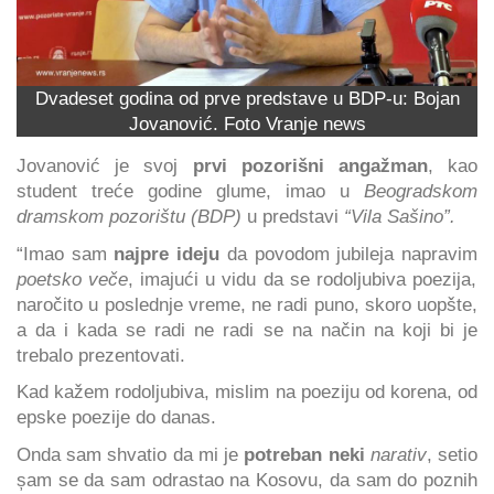
Dvadeset godina od prve predstave u BDP-u: Bojan
Jovanović. Foto Vranje news
Jovanović je svoj
prvi pozorišni angažman
, kao
student treće godine glume, imao u
Beogradskom
dramskom pozorištu (BDP)
u predstavi
“Vila Sašino”.
“Imao sam
najpre ideju
da povodom jubileja napravim
poetsko veče
, imajući u vidu da se rodoljubiva poezija,
naročito u poslednje vreme, ne radi puno, skoro uopšte,
a da i kada se radi ne radi se na način na koji bi je
trebalo prezentovati.
Kad kažem rodoljubiva, mislim na poeziju od korena, od
epske poezije do danas.
Onda sam shvatio da mi je
potreban neki
narativ
, setio
șam se da sam odrastao na Kosovu, da sam do poznih