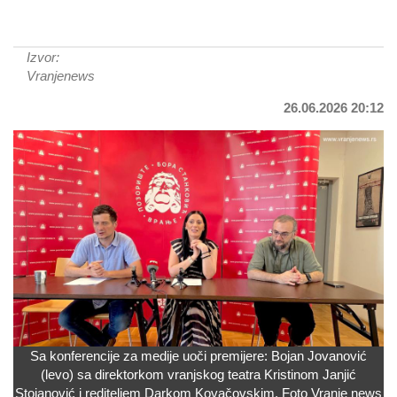
Izvor:
Vranjenews
26.06.2026 20:12
Sa konferencije za medije uoči premijere: Bojan Jovanović
(levo) sa direktorkom vranjskog teatra Kristinom Janjić
Stojanović i rediteljem Darkom Kovačovskim. Foto Vranje news