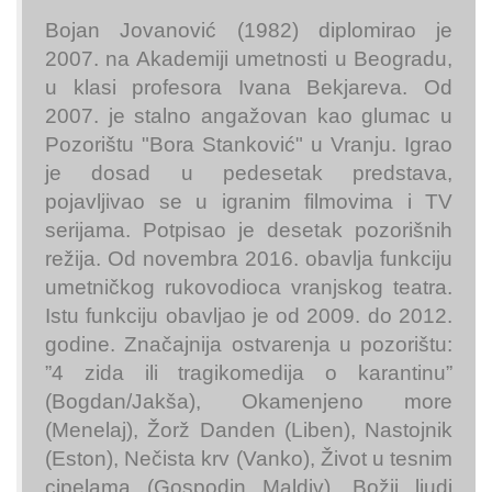
Bojan Jovanović (1982) diplomirao je
2007. na Akademiji umetnosti u Beogradu,
u klasi profesora Ivana Bekjareva. Od
2007. je stalno angažovan kao glumac u
Pozorištu "Bora Stanković" u Vranju. Igrao
je dosad u pedesetak predstava,
pojavljivao se u igranim filmovima i TV
serijama. Potpisao je desetak pozorišnih
režija. Od novembra 2016. obavlja funkciju
umetničkog rukovodioca vranjskog teatra.
Istu funkciju obavljao je od 2009. do 2012.
godine. Značajnija ostvarenja u pozorištu:
”4 zida ili tragikomedija o karantinu”
(Bogdan/Jakša), Okamenjeno more
(Menelaj), Žorž Danden (Liben), Nastojnik
(Eston), Nečista krv (Vanko), Život u tesnim
cipelama (Gospodin Maldiv), Božji ljudi