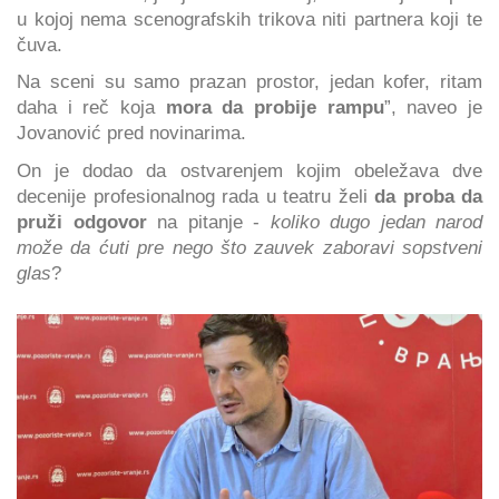
u kojoj nema scenografskih trikova niti partnera koji te
čuva.
Na sceni su samo prazan prostor, jedan kofer, ritam
daha i reč koja
mora da probije rampu
”, naveo je
Jovanović pred novinarima.
On je dodao da ostvarenjem kojim obeležava dve
decenije profesionalnog rada u teatru želi
da proba da
pruži odgovor
na pitanje -
koliko dugo jedan narod
može da ćuti pre nego što zauvek zaboravi sopstveni
glas
?