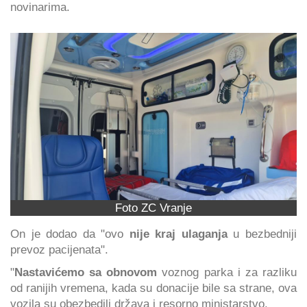
novinarima.
Foto ZC Vranje
On je dodao da "ovo
nije kraj ulaganja
u bezbedniji
prevoz pacijenata".
"
Nastavićemo sa obnovom
voznog parka i za razliku
od ranijih vremena, kada su donacije bile sa strane, ova
vozila su obezbedili država i resorno ministarstvo.