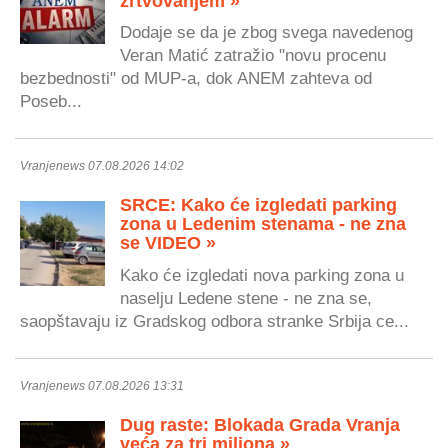
žrtvovanjem »
Dodaje se da je zbog svega navedenog
Veran Matić zatražio "novu procenu
bezbednosti" od MUP-a, dok ANEM zahteva od
Poseb...
Vranjenews 07.08.2026 14:02
SRCE: Kako će izgledati parking
zona u Ledenim stenama - ne zna
se VIDEO »
Kako će izgledati nova parking zona u
naselju Ledene stene - ne zna se,
saopštavaju iz Gradskog odbora stranke Srbija ce...
Vranjenews 07.08.2026 13:31
Dug raste: Blokada Grada Vranja
veća za tri miliona »