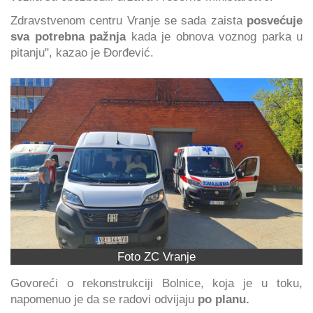
Zdravstvenom centru Vranje se sada zaista
posvećuje
sva potrebna pažnja
kada je obnova voznog parka u
pitanju", kazao je Đorđević.
Foto ZC Vranje
Govoreći o rekonstrukciji Bolnice, koja je u toku,
napomenuo je da se radovi odvijaju
po planu.