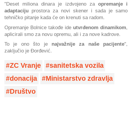
"Deset miliona dinara je izdvojeno za
opremanje i
adaptaciju
prostora za novi skener i sada je samo
tehničko pitanje kada će on krenuti sa radom.
Opremanje Bolnice takođe ide
utvrđenom dinamikom
,
aplicirali smo za novu opremu, ali i za nove kadrove.
To je ono što je
najvažnije za naše pacijente
",
zaključio je Đorđević.
ZC Vranje
sanitetska vozila
donacija
Ministarstvo zdravlja
Društvo