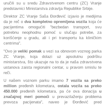
uručili su u sredu Zdravstvenom centru (ZC) Vranje
predstavnici Ministarstva zdravlja Republike Srbije.
Direktor ZC Vranje Saša Đorđević izjavio je medijima
da je reč o
dva kompletno opremljena vozila
koja će
pacijentima omogućiti "bezbedan transport, svu
potrebnu neophodnu pomoć u slučaju potrebe, za
korišćenje u gradu, ali i pri transportu ka kliničkim
centrima".
"Ovo je
veliki pomak
u vezi sa obnovom voznog parka
ZC Vranje, koja dolazi uz apsolutnu podršku
ministarstva, što ukazuje na to da je naša zdravstvena
ustanova zaista regionalni centar, u pravom smislu te
reči.
U našem voznom parku imamo
7 vozila sa preko
million
pređenih kilometara,
ostala vozila sa preko
450.000
pređenih kilometara, pa će ova donacija
u
značajnoj meri pomoći
u prevazilaženju problema
prevoza pacijenata", naveo je Đorđević pred