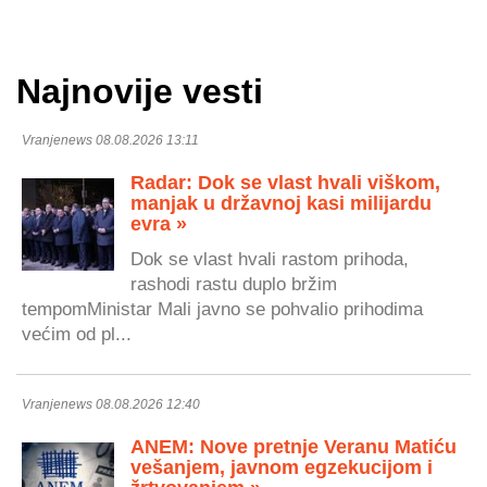
Najnovije vesti
Vranjenews 08.08.2026 13:11
Radar: Dok se vlast hvali viškom,
manjak u državnoj kasi milijardu
evra »
Dok se vlast hvali rastom prihoda,
rashodi rastu duplo bržim
tempomMinistar Mali javno se pohvalio prihodima
većim od pl...
Vranjenews 08.08.2026 12:40
ANEM: Nove pretnje Veranu Matiću
vešanjem, javnom egzekucijom i