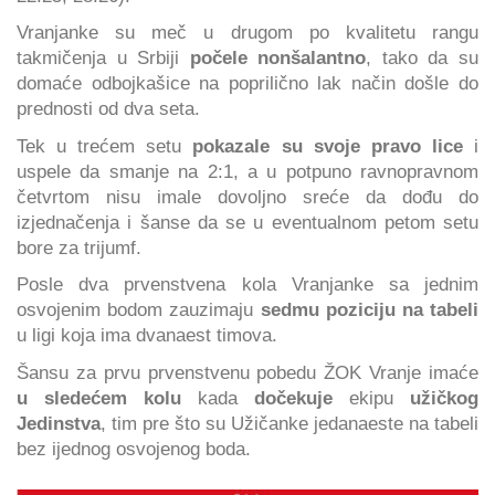
Vranjanke su meč u drugom po kvalitetu rangu
takmičenja u Srbiji
počele nonšalantno
, tako da su
domaće odbojkašice na poprilično lak način došle do
prednosti od dva seta.
Tek u trećem setu
pokazale su svoje pravo lice
i
uspele da smanje na 2:1, a u potpuno ravnopravnom
četvrtom nisu imale dovoljno sreće da dođu do
izjednačenja i šanse da se u eventualnom petom setu
bore za trijumf.
Posle dva prvenstvena kola Vranjanke sa jednim
osvojenim bodom zauzimaju
sedmu poziciju na tabeli
u ligi koja ima dvanaest timova.
Šansu za prvu prvenstvenu pobedu ŽOK Vranje imaće
u sledećem kolu
kada
dočekuje
ekipu
užičkog
Jedinstva
, tim pre što su Užičanke jedanaeste na tabeli
bez ijednog osvojenog boda.