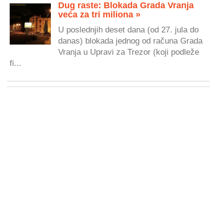
Dug raste: Blokada Grada Vranja
veća za tri miliona »
U poslednjih deset dana (od 27. jula do
danas) blokada jednog od računa Grada
Vranja u Upravi za Trezor (koji podleže
fi...