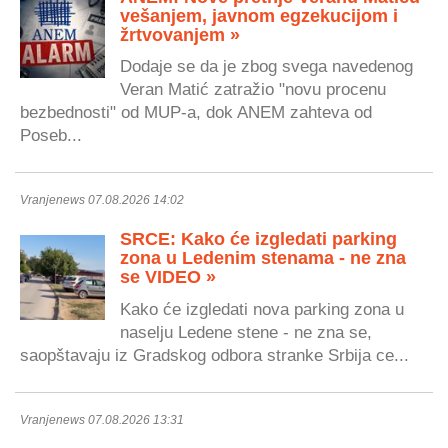
vešanjem, javnom egzekucijom i
žrtvovanjem »
Dodaje se da je zbog svega navedenog
Veran Matić zatražio "novu procenu
bezbednosti" od MUP-a, dok ANEM zahteva od
Poseb...
Vranjenews 07.08.2026 14:02
SRCE: Kako će izgledati parking
zona u Ledenim stenama - ne zna
se VIDEO »
Kako će izgledati nova parking zona u
naselju Ledene stene - ne zna se,
saopštavaju iz Gradskog odbora stranke Srbija ce...
Vranjenews 07.08.2026 13:31