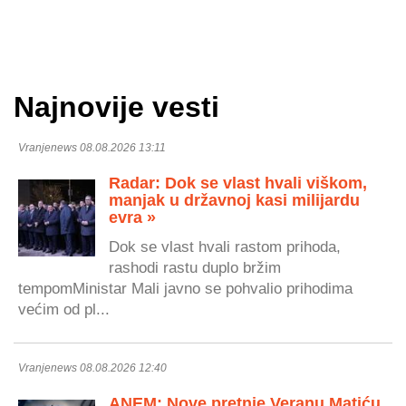
Najnovije vesti
Vranjenews 08.08.2026 13:11
Radar: Dok se vlast hvali viškom,
manjak u državnoj kasi milijardu
evra »
Dok se vlast hvali rastom prihoda,
rashodi rastu duplo bržim
tempomMinistar Mali javno se pohvalio prihodima
većim od pl...
Vranjenews 08.08.2026 12:40
ANEM: Nove pretnje Veranu Matiću