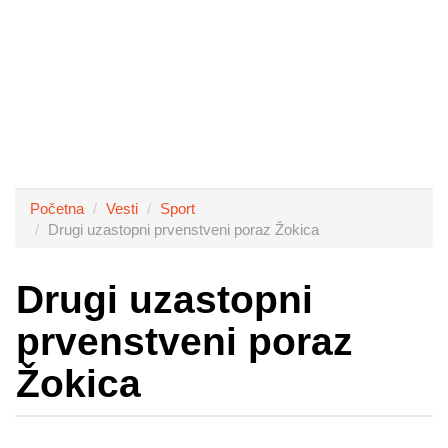
Početna
Vesti
Sport
Drugi uzastopni prvenstveni poraz Žokica
Drugi uzastopni
prvenstveni poraz
Žokica