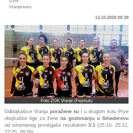
Izvor:
Vranjenews
13.10.2020 09:39
Foto ŽOK Vranje (Fejsbuk)
Odbojkašice Vranja
poražene su
i u drugom kolu Prve
obojkaške lige za žene
na gostovanju u Smederevu
od istoimenog prvoligaša rezultatom
3:1
(25:10, 25:12,
22:25, 28:26).