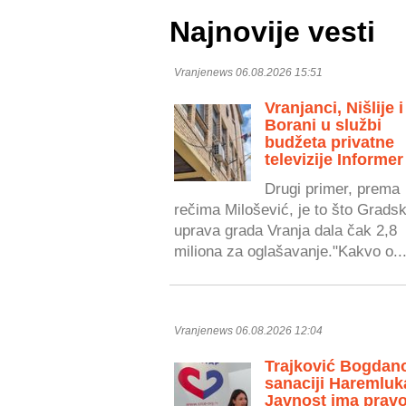
Najnovije vesti
Vranjenews 06.08.2026 15:51
Vranjanci, Nišlije i
Borani u službi
budžeta privatne
televizije Informer
Drugi primer, prema
rečima Milošević, je to što Grads
uprava grada Vranja dala čak 2,8
miliona za oglašavanje."Kakvo o..
Vranjenews 06.08.2026 12:04
Trajković Bogdan
sanaciji Haremluk
Javnost ima prav