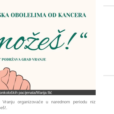
nkoloških pacijenata/Marija Ilić
u Vranju organizovaće u narednom periodu niz
eš!.