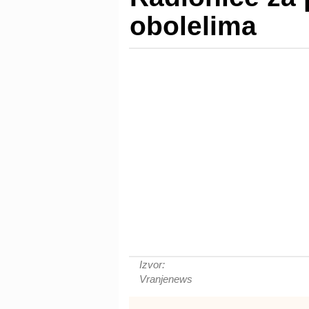
obolelima
Izvor:
Vranjenews