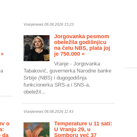
Vranjenews 06.08.2026 15:23
Jorgovanka pesmom
obeležila godišnjicu
na čelu NBS, plata joj
 »
je 750.000 »
Vranje - Jorgovanka
ka
Tabaković, guvernerka Narodne banke
Srbije (NBS) i dugogodišnja
.
funkcionerka SRS-a i SNS-a,
obeležil...
Vranjenews 06.08.2026 11:43
ov o
Temperature u 11 sati:
a:
U Vranju 29, u
o da
Somboru već 37