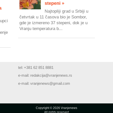
stepeni »
a
Najtopliji grad u Srbiji u
četvrtak u 11 časova bio je Sombor,
upci
gde je izmereno 37 stepeni, dok je u
Vranju temperatura b...
renje
tel: +381 62 851 8881
e-mail:
redakcija@vranjenews.rs
e-mail:
vranjenews@gmail.com
Copyright © 2026 Vranjenews
All rights reserved