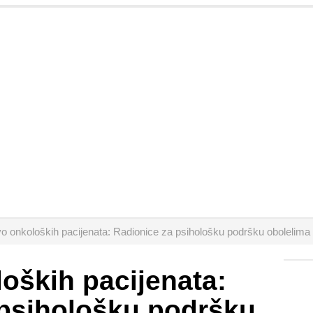
o onkoloških pacijenata: Radionice za psihološku podršku obolelima
oških pacijenata:
 psihološku podršku