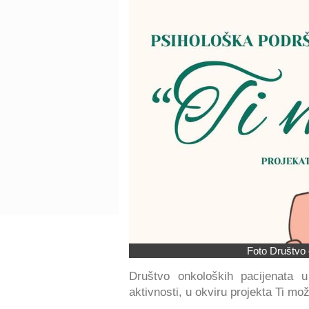
Foto Društvo o
Društvo onkoloških pacijenata 
aktivnosti, u okviru projekta Ti mož