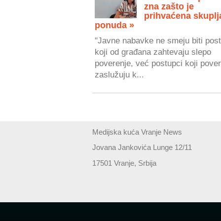
zna zašto je
prihvaćena skuplj
ponuda »
"Javne nabavke ne smeju biti post
koji od građana zahtevaju slepo
poverenje, već postupci koji pove
zaslužuju k...
Medijska kuća Vranje News
Jovana Jankovića Lunge 12/11
17501 Vranje, Srbija