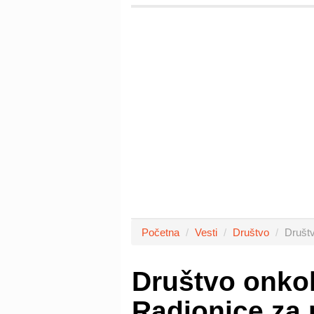
Početna
Vesti
Društvo
Društv
Društvo onkol
Radionice za