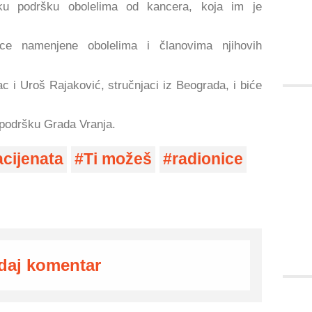
šku podršku obolelima od kancera, koja im je
ice namenjene obolelima i članovima njihovih
c i Uroš Rajaković, stručnjaci iz Beograda, i biće
 podršku Grada Vranja.
cijenata
Ti možeš
radionice
daj komentar