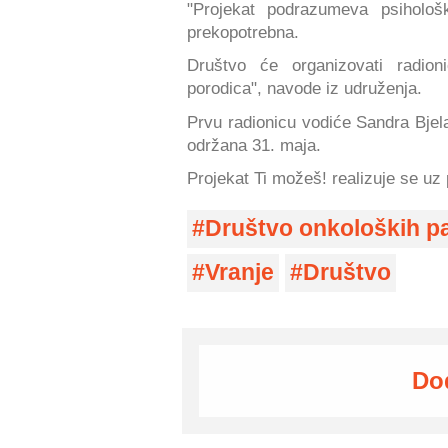
"Projekat podrazumeva psiholo
prekopotrebna.
Društvo će organizovati radion
porodica", navode iz udruženja.
Prvu radionicu vodiće Sandra Bjela
održana 31. maja.
Projekat Ti možeš! realizuje se uz
Društvo onkoloških pa
Vranje
Društvo
Do