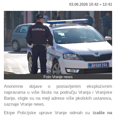
03.06.2026 10:42 » 12:41
Foto Vranje news
Anonimne dojave o postavljenim eksplozivnim
napravama u više škola na području Vranja i Vranjske
Banje, stigle su na mejl adrese više pkolskih ustanova,
saznaje Vranje news.
Ekipe Policijske uprave Vranje odmah su
izašle na