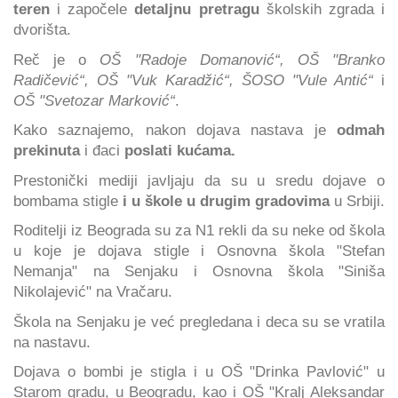
teren
i započele
detaljnu pretragu
školskih zgrada i
dvorišta.
Reč je o
OŠ "Radoje Domanović“, OŠ "Branko
Radičević“, OŠ "Vuk Karadžić“, ŠOSO "Vule Antić“
i
OŠ "Svetozar Marković“
.
Kako saznajemo, nakon dojava nastava je
odmah
prekinuta
i đaci
poslati kućama.
Prestonički mediji javljaju da su u sredu dojave o
bombama stigle
i u škole u drugim gradovima
u Srbiji.
Roditelji iz Beograda su za N1 rekli da su neke od škola
u koje je dojava stigle i Osnovna škola "Stefan
Nemanja" na Senjaku i Osnovna škola "Siniša
Nikolajević" na Vračaru.
Škola na Senjaku je već pregledana i deca su se vratila
na nastavu.
Dojava o bombi je stigla i u OŠ "Drinka Pavlović" u
Starom gradu, u Beogradu, kao i OŠ "Kralj Aleksandar