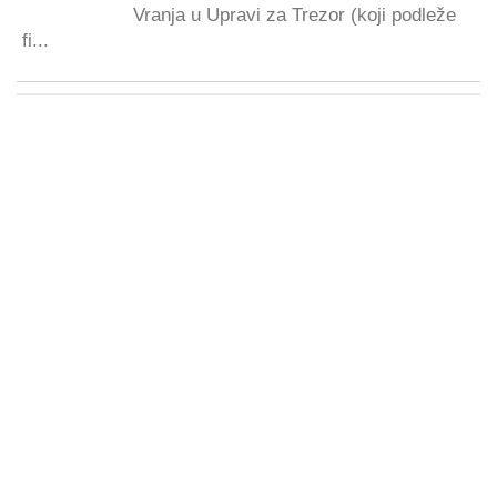
Vranja u Upravi za Trezor (koji podleže
fi...