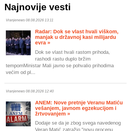
Najnovije vesti
Vranjenews 08.08.2026 13:11
Radar: Dok se vlast hvali viškom,
manjak u državnoj kasi milijardu
evra »
Dok se vlast hvali rastom prihoda,
rashodi rastu duplo bržim
tempomMinistar Mali javno se pohvalio prihodima
većim od pl...
Vranjenews 08.08.2026 12:40
ANEM: Nove pretnje Veranu Matiću
vešanjem, javnom egzekucijom i
žrtvovanjem »
Dodaje se da je zbog svega navedenog
Veran Matić zatražio "novu procenu