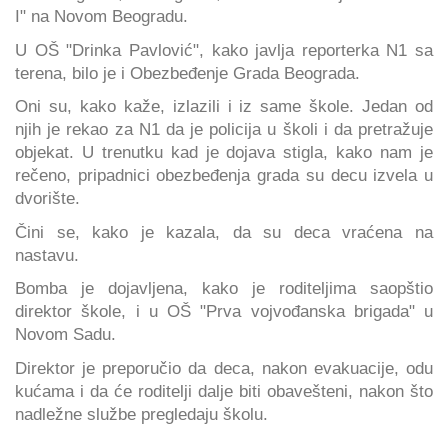
I" na Novom Beogradu.
U OŠ "Drinka Pavlović", kako javlja reporterka N1 sa
terena, bilo je i Obezbeđenje Grada Beograda.
Oni su, kako kaže, izlazili i iz same škole. Jedan od
njih je rekao za N1 da je policija u školi i da pretražuje
objekat. U trenutku kad je dojava stigla, kako nam je
rečeno, pripadnici obezbeđenja grada su decu izvela u
dvorište.
Čini se, kako je kazala, da su deca vraćena na
nastavu.
Bomba je dojavljena, kako je roditeljima saopštio
direktor škole, i u OŠ "Prva vojvođanska brigada" u
Novom Sadu.
Direktor je preporučio da deca, nakon evakuacije, odu
kućama i da će roditelji dalje biti obavešteni, nakon što
nadležne službe pregledaju školu.