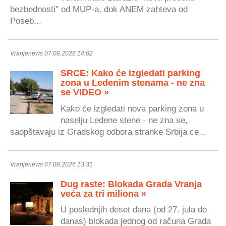
bezbednosti" od MUP-a, dok ANEM zahteva od
Poseb...
Vranjenews 07.08.2026 14:02
SRCE: Kako će izgledati parking
zona u Ledenim stenama - ne zna
se VIDEO »
Kako će izgledati nova parking zona u
naselju Ledene stene - ne zna se,
saopštavaju iz Gradskog odbora stranke Srbija ce...
Vranjenews 07.08.2026 13:31
Dug raste: Blokada Grada Vranja
veća za tri miliona »
U poslednjih deset dana (od 27. jula do
danas) blokada jednog od računa Grada