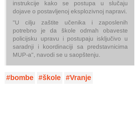
instrukcije kako se postupa u slučaju
dojave o postavljenoj eksplozivnoj napravi.
"U cilju zaštite učenika i zaposlenih
potrebno je da škole odmah obaveste
policijsku upravu i postupaju isključivo u
saradnji i koordinaciji sa predstavnicima
MUP-a", navodi se u saopštenju.
bombe
škole
Vranje