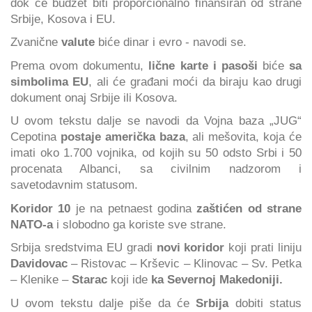
dok će budžet biti proporcionalno finansiran od strane
Srbije, Kosova i EU.
Zvanične
valute
biće dinar i evro - navodi se.
Prema ovom dokumentu,
lične karte i pasoši
biće
sa
simbolima EU
, ali će građani moći da biraju kao drugi
dokument onaj Srbije ili Kosova.
U ovom tekstu dalje se navodi da Vojna baza „JUG“
Cepotina
postaje američka baza
, ali mešovita, koja će
imati oko 1.700 vojnika, od kojih su 50 odsto Srbi i 50
procenata Albanci, sa civilnim nadzorom i
savetodavnim statusom.
Koridor 10
je na petnaest godina
zaštićen od strane
NATO-a
i slobodno ga koriste sve strane.
Srbija sredstvima EU gradi
novi koridor
koji prati liniju
Davidovac
– Ristovac – Krševic – Klinovac – Sv. Petka
– Klenike –
Starac
koji ide
ka Severnoj Makedoniji.
U ovom tekstu dalje piše da će
Srbija
dobiti status