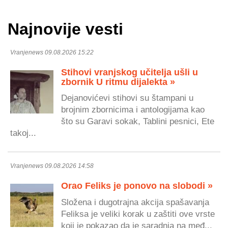
Najnovije vesti
Vranjenews 09.08.2026 15:22
Stihovi vranjskog učitelja ušli u
zbornik U ritmu dijalekta »
Dejanovićevi stihovi su štampani u
brojnim zbornicima i antologijama kao
što su Garavi sokak, Tablini pesnici, Ete
takoj...
Vranjenews 09.08.2026 14:58
Orao Feliks je ponovo na slobodi »
Složena i dugotrajna akcija spašavanja
Feliksa je veliki korak u zaštiti ove vrste
koji je pokazao da je saradnja na međ...