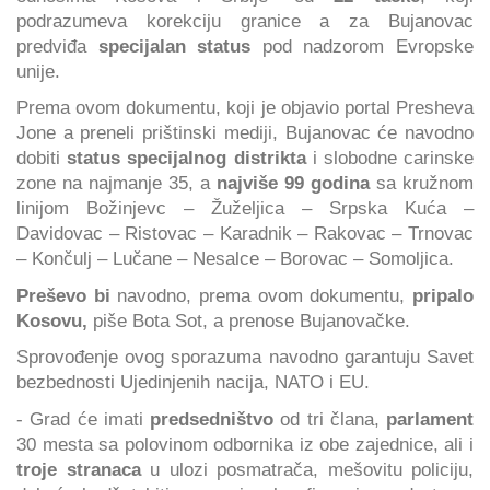
podrazumeva korekciju granice a za Bujanovac
predviđa
specijalan status
pod nadzorom Evropske
unije.
Prema ovom dokumentu, koji je objavio portal Presheva
Jone a preneli prištinski mediji, Bujanovac će navodno
dobiti
status specijalnog distrikta
i slobodne carinske
zone na najmanje 35, a
najviše 99 godina
sa kružnom
linijom Božinjevc – Žuželjica – Srpska Kuća –
Davidovac – Ristovac – Karadnik – Rakovac – Trnovac
– Končulj – Lučane – Nesalce – Borovac – Somoljica.
Preševo bi
navodno, prema ovom dokumentu,
pripalo
Kosovu,
piše Bota Sot, a prenose Bujanovačke.
Sprovođenje ovog sporazuma navodno garantuju Savet
bezbednosti Ujedinjenih nacija, NATO i EU.
- Grad će imati
predsedništvo
od tri člana,
parlament
30 mesta sa polovinom odbornika iz obe zajednice, ali i
troje stranaca
u ulozi posmatrača, mešovitu policiju,