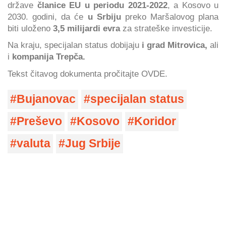
države
članice EU u periodu 2021-2022
, a Kosovo u
2030. godini, da će
u Srbiju
preko Maršalovog plana
biti uloženo
3,5 milijardi evra
za strateške investicije.
Na kraju, specijalan status dobijaju
i grad Mitrovica,
ali
i
kompanija Trepča.
Tekst čitavog dokumenta pročitajte OVDE.
Bujanovac
specijalan status
Preševo
Kosovo
Koridor
valuta
Jug Srbije