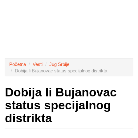
Početna
Vesti
Jug Srbije
Dobija li Bujanovac status specijalnog distrikta
Dobija li Bujanovac
status specijalnog
distrikta