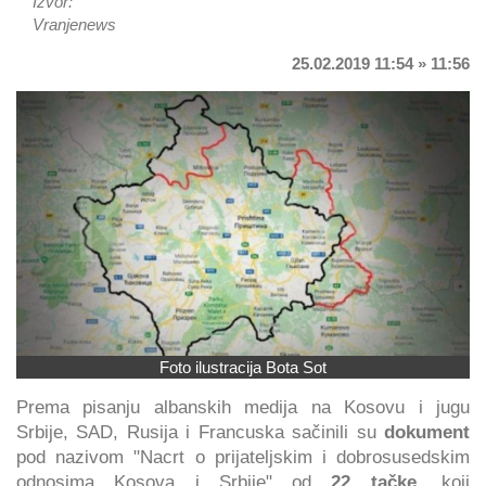
Izvor:
Vranjenews
25.02.2019 11:54 » 11:56
Foto ilustracija Bota Sot
Prema pisanju albanskih medija na Kosovu i jugu
Srbije, SAD, Rusija i Francuska sačinili su
dokument
pod nazivom "Nacrt o prijateljskim i dobrosusedskim
odnosima Kosova i Srbije" od
22 tačke
, koji