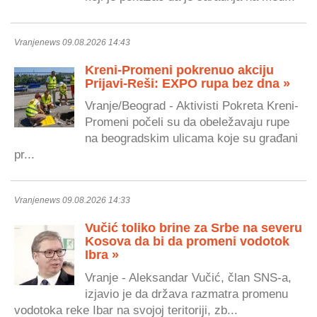
Vranjenews 09.08.2026 14:43
Kreni-Promeni pokrenuo akciju
Prijavi-Reši: EXPO rupa bez dna »
Vranje/Beograd - Aktivisti Pokreta Kreni-
Promeni počeli su da obeležavaju rupe
na beogradskim ulicama koje su građani
pr...
Vranjenews 09.08.2026 14:33
Vučić toliko brine za Srbe na severu
Kosova da bi da promeni vodotok
Ibra »
Vranje - Aleksandar Vučić, član SNS-a,
izjavio je da država razmatra promenu
vodotoka reke Ibar na svojoj teritoriji, zb...