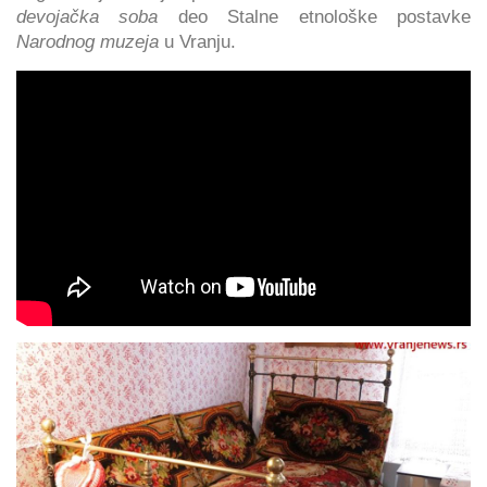
devojačka soba
deo Stalne etnološke postavke
Narodnog muzeja
u Vranju.