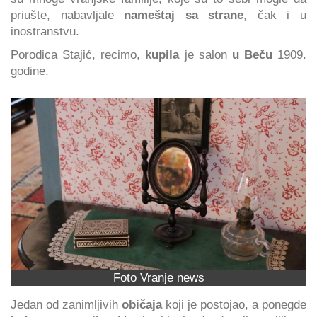
priušte, nabavljale
nameštaj sa strane
, čak i u
inostranstvu.
Porodica Stajić, recimo,
kupila
je salon
u Beču
1909.
godine.
Foto Vranje news
Jedan od zanimljivih
običaja
koji je postojao, a ponegde