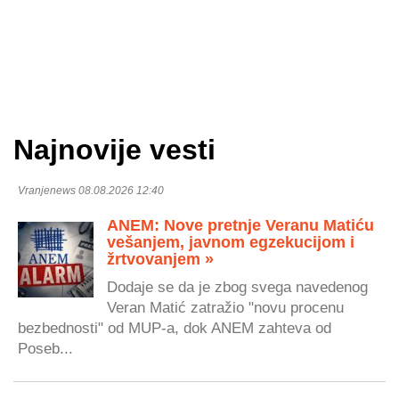
Najnovije vesti
Vranjenews 08.08.2026 12:40
ANEM: Nove pretnje Veranu Matiću
vešanjem, javnom egzekucijom i
žrtvovanjem »
Dodaje se da je zbog svega navedenog
Veran Matić zatražio "novu procenu
bezbednosti" od MUP-a, dok ANEM zahteva od
Poseb...