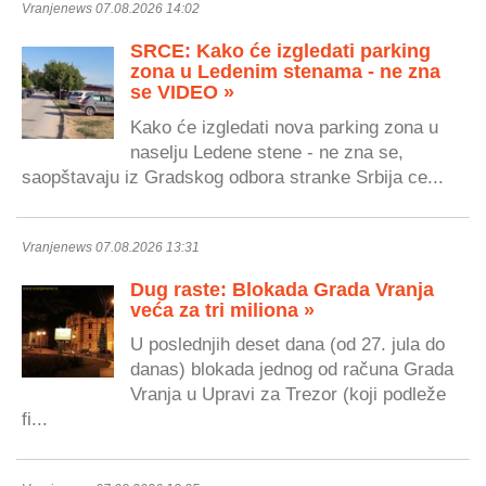
Vranjenews 07.08.2026 14:02
SRCE: Kako će izgledati parking
zona u Ledenim stenama - ne zna
se VIDEO »
Kako će izgledati nova parking zona u
naselju Ledene stene - ne zna se,
saopštavaju iz Gradskog odbora stranke Srbija ce...
Vranjenews 07.08.2026 13:31
Dug raste: Blokada Grada Vranja
veća za tri miliona »
U poslednjih deset dana (od 27. jula do
danas) blokada jednog od računa Grada
Vranja u Upravi za Trezor (koji podleže
fi...