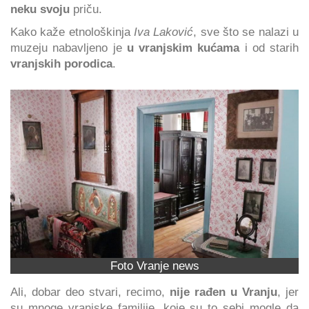
neku svoju
priču.
Kako kaže etnološkinja
Iva Laković
, sve što se nalazi u
muzeju nabavljeno je
u vranjskim kućama
i od starih
vranjskih porodica
.
Foto Vranje news
Ali, dobar deo stvari, recimo,
nije rađen u Vranju
, jer
su mnoge vranjske familije, koje su to sebi mogle da