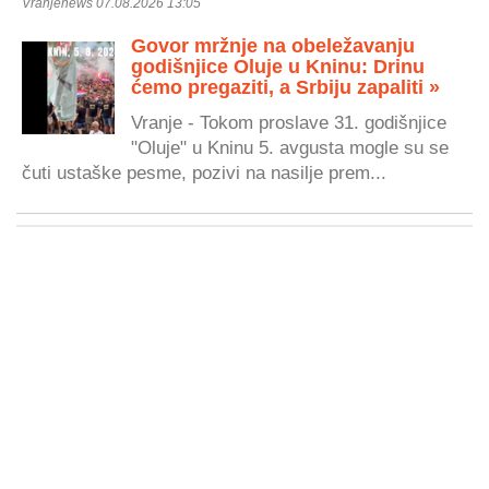
Vranjenews 07.08.2026 13:05
Govor mržnje na obeležavanju
godišnjice Oluje u Kninu: Drinu
ćemo pregaziti, a Srbiju zapaliti »
Vranje - Tokom proslave 31. godišnjice
"Oluje" u Kninu 5. avgusta mogle su se
čuti ustaške pesme, pozivi na nasilje prem...