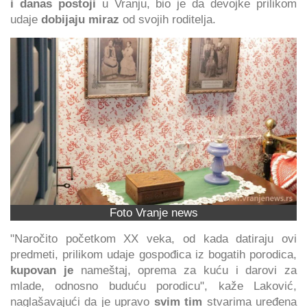
i danas postoji
u Vranju, bio je da devojke prilikom
udaje
dobijaju miraz
od svojih roditelja.
Foto Vranje news
"Naročito početkom XX veka, od kada datiraju ovi
predmeti, prilikom udaje gospođica iz bogatih porodica,
kupovan je
nameštaj, oprema za kuću i darovi za
mlade, odnosno buduću porodicu", kaže Laković,
naglašavajući da je upravo
svim tim
stvarima uređena