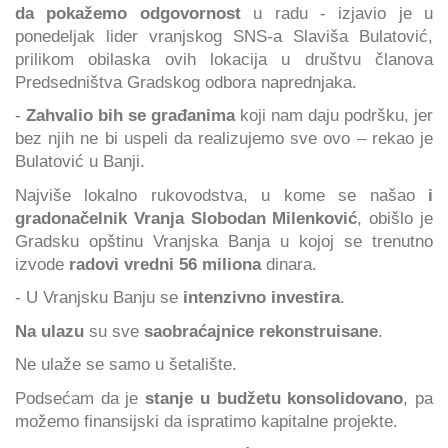
da pokažemo odgovornost
u radu - izjavio je u
ponedeljak lider vranjskog SNS-a Slaviša Bulatović,
prilikom obilaska ovih lokacija u društvu članova
Predsedništva Gradskog odbora naprednjaka.
-
Zahvalio bih se građanima
koji nam daju podršku, jer
bez njih ne bi uspeli da realizujemo sve ovo – rekao je
Bulatović u Banji.
Najviše lokalno rukovodstva, u kome se našao
i
gradonačelnik Vranja Slobodan Milenković
, obišlo je
Gradsku opštinu Vranjska Banja u kojoj se trenutno
izvode
radovi vredni 56 miliona
dinara.
- U Vranjsku Banju se
intenzivno investira
.
Na ulazu
su sve
saobraćajnice rekonstruisane
.
Ne ulaže se samo u šetalište.
Podsećam da je
stanje u budžetu konsolidovano
, pa
možemo finansijski da ispratimo kapitalne projekte.