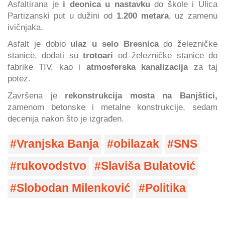
Asfaltirana je
i deonica u nastavku
do škole i Ulica
Partizanski put u dužini od
1.200 metara
, uz zamenu
ivičnjaka.
Asfalt je dobio
ulaz u selo Bresnica
do železničke
stanice, dodati su
trotoari
od železničke stanice do
fabrike TIV, kao i
atmosferska kanalizacija
za taj
potez.
Završena je
rekonstrukcija mosta na Banjštici,
zamenom betonske i metalne konstrukcije, sedam
decenija nakon što je izgrađen.
Vranjska Banja
obilazak
SNS
rukovodstvo
Slaviša Bulatović
Slobodan Milenković
Politika