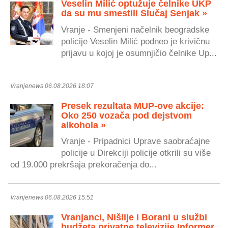
Veselin Milić optužuje čelnike UKP
da su mu smestili Slučaj Senjak »
Vranje - Smenjeni načelnik beogradske
policije Veselin Milić podneo je krivičnu
prijavu u kojoj je osumnjičio čelnike Up...
Vranjenews 06.08.2026 18:07
Presek rezultata MUP-ove akcije:
Oko 250 vozača pod dejstvom
alkohola »
Vranje - Pripadnici Uprave saobraćajne
policije u Direkciji policije otkrili su više
od 19.000 prekršaja prekoračenja do...
Vranjenews 06.08.2026 15:51
Vranjanci, Nišlije i Borani u službi
budžeta privatne televizije Informer