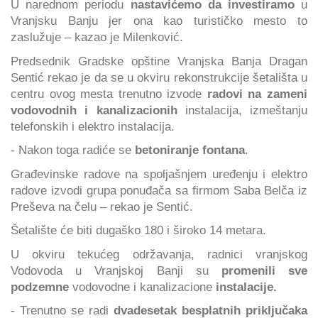
U narednom periodu
nastavićemo da investiramo
u
Vranjsku Banju jer ona kao turističko mesto to
zaslužuje – kazao je Milenković.
Predsednik Gradske opštine Vranjska Banja Dragan
Sentić rekao je da se u okviru rekonstrukcije šetališta u
centru ovog mesta trenutno izvode
radovi na zameni
vodovodnih i kanalizacionih
instalacija, izmeštanju
telefonskih i elektro instalacija.
- Nakon toga radiće se
betoniranje fontana
.
Građevinske radove na spoljašnjem uređenju i elektro
radove izvodi grupa ponuđača sa firmom Saba Belča iz
Preševa na čelu – rekao je Sentić.
Šetalište će biti dugaško 180 i široko 14 metara.
U okviru tekućeg održavanja, radnici vranjskog
Vodovoda u Vranjskoj Banji su
promenili sve
podzemne
vodovodne i kanalizacione
instalacije.
- Trenutno se radi
dvadesetak besplatnih priključaka