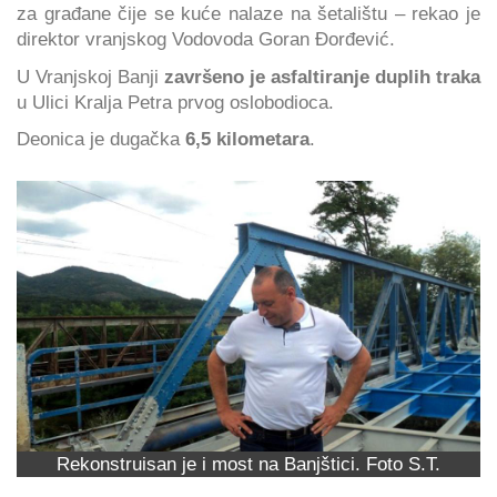
za građane čije se kuće nalaze na šetalištu – rekao je
direktor vranjskog Vodovoda Goran Đorđević.
U Vranjskoj Banji
završeno je asfaltiranje duplih traka
u Ulici Kralja Petra prvog oslobodioca.
Deonica je dugačka
6,5 kilometara
.
Rekonstruisan je i most na Banjštici. Foto S.T.