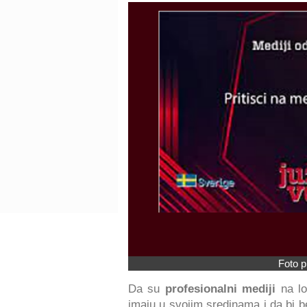
Foto p
Da su
profesionalni mediji
na l
imaju u svojim sredinama i da bi b