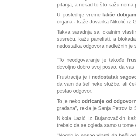
pitanja, a nekad to što kažu nema 
U poslednje vreme
lakše dobijam
organa - kaže Jovanka Nikolić iz 
Takva saradnja sa lokalnim vlas
susreću, kažu panelisti, a blokad
nedostatka odgovora nadležnih je 
"To neodgovaranje je takođe
fru
dovoljno dobro svoj posao, da vas 
Frustracija je i
nedostatak sagov
da vam da šef neke službe, ali če
poslao odgovor.
To je neko
odricanje od odgovorn
građana", rekla je Sanja Petrov iz 
Nikola Lazić iz Bujanovačkih kaž
trebalo da se ogleda samo u tome
"Negde je
posao vlasti da beži
od