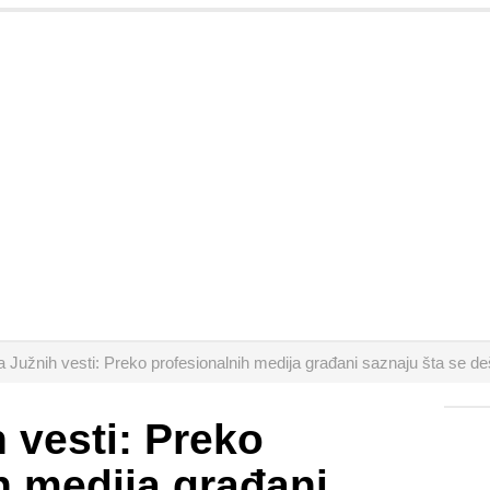
 Južnih vesti: Preko profesionalnih medija građani saznaju šta se de
 vesti: Preko
h medija građani