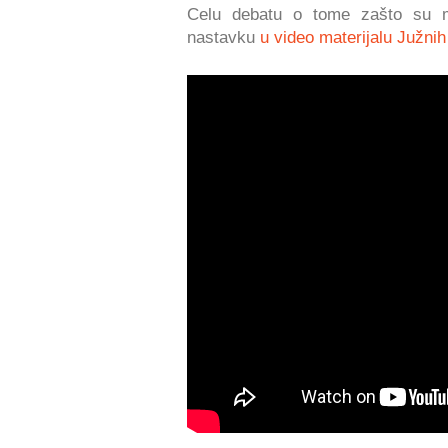
Celu debatu o tome zašto su m
nastavku
u video materijalu Južnih