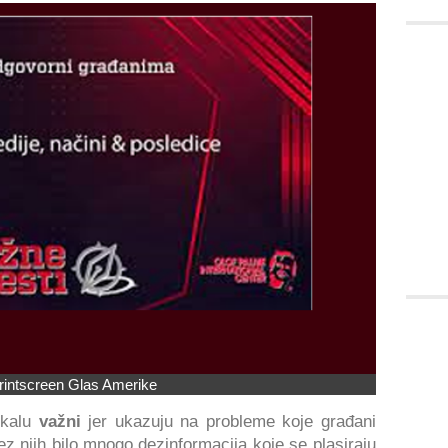
rintscreen Glas Amerike
okalu
važni
jer ukazuju na probleme koje građani
ez njih bilo mnogo dezinformacija koje se plasiraju