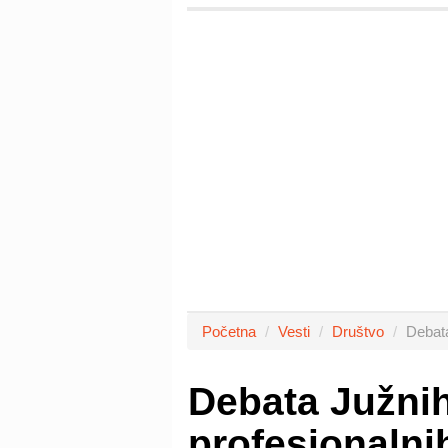
Početna
Vesti
Društvo
Debata
Debata Južnih
profesionalni