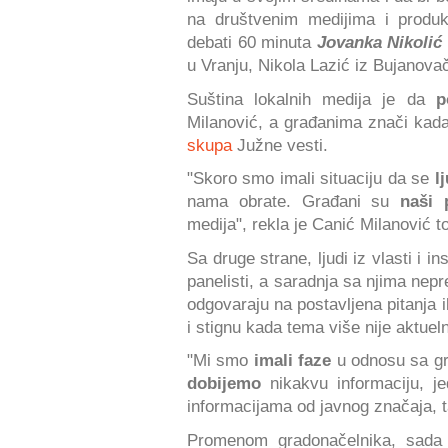
na društvenim medijima i produk
debati 60 minuta
Jovanka Nikolić
u Vranju, Nikola Lazić iz Bujanovač
Suština lokalnih medija je da
p
Milanović, a građanima znači kad
skupa
Južne vesti.
"Skoro smo imali situaciju da se
lj
nama obrate. Građani su
naši 
medija", rekla je Canić Milanović 
Sa druge strane, ljudi iz vlasti i in
panelisti, a saradnja sa njima nepr
odgovaraju na postavljena pitanja il
i stignu kada tema više nije aktuel
"Mi smo
imali faze
u odnosu sa g
dobijemo
nikakvu informaciju, j
informacijama od javnog značaja, t
Promenom gradonačelnika, sad