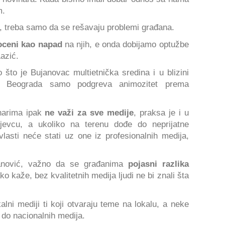
m.
ja, treba samo da se rešavaju problemi građana.
 oceni kao napad
na njih, e onda dobijamo optužbe
azić.
 što je Bujanovac multietnička sredina i u blizini
iz Beograda samo podgreva animozitet prema
narima ipak
ne važi za sve medije
, praksa je i u
jevcu, a ukoliko na terenu dođe do neprijatne
 vlasti neće stati uz one iz profesionalnih medija,
anović, važno da se građanima
pojasni razlika
o kaže, bez kvalitetnih medija ljudi ne bi znali šta
alni mediji ti koji otvaraju teme na lokalu, a neke
 do nacionalnih medija.