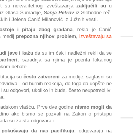
t su nekvalitetnog izveštavanja
zaključili su
u
iz Glasa Šumadije,
Sanja Petrov
iz Slobodne reči
kih i Jelena Canić Milanović iz Južnih vesti.
ostoje i pitaju zbog građana
, rekla je Canić
a medij
prepozna njihov problem
,
izveštavaju sa
udi jave i kažu
da su im čak i nadležni rekli da se
partneri
, saradnja sa njima je poenta lokalnog
tokom debate.
stitucija su
često zatvoreni
za medije, saglasni su
edvidiva - od burnih reakcija, do toga da uopšte ne
i su odgovori, ukoliko ih bude, često neupotrebljivi
na.
radskom vlašću. Prve dve godine
nismo mogli da
edino ako bismo se pozvali na Zakon o pristupu
ada su zaista odgovarali.
a
pokušavaju da nas pacifikuju
, odgovaraju na