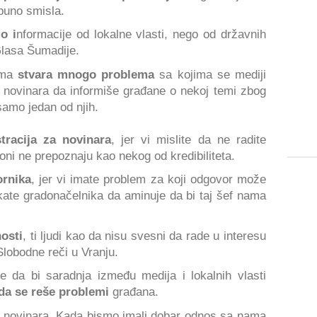
puno smisla.
o i
nformacije od lokalne vlasti, nego od državnih
Glasa Šumadije.
tima
stvara mnogo problema
sa kojima se mediji
a novinara da informiše građane o nekoj temi zbog
samo jedan od njih.
stracija za novinara
, jer vi mislite da ne radite
oni ne prepoznaju kao nekog od kredibiliteta.
ornika
, jer vi imate problem za koji odgovor može
kate gradonačelnika da aminuje da bi taj šef nama
osti
, ti ljudi kao da nisu svesni da rade u interesu
Slobodne reči u Vranju.
e da bi saradnja između medija i lokalnih vlasti
da se reše problemi
građana.
 novinara. Kada bismo imali dobar odnos sa nama