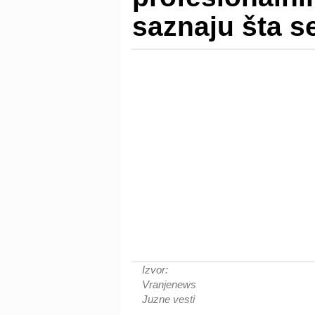
saznaju šta s
Izvor:
Vranjenews
Juzne vesti