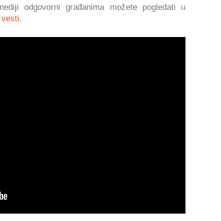
ediji odgovorni građanima možete pogledati u
 vesti
.