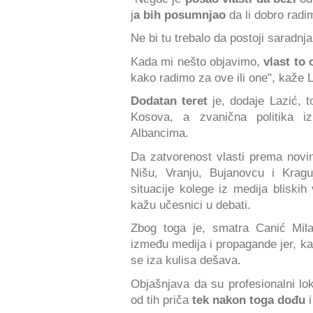
j
a bih posumnjao
da li dobro radi
Ne bi tu trebalo da postoji saradn
Kada mi nešto objavimo,
vlast to
kako radimo za ove ili one", kaže L
Dodatan teret
je, dodaje Lazić, to
Kosova, a zvanična politika 
Albancima.
Da zatvorenost vlasti prema novi
Nišu, Vranju, Bujanovcu i Kragu
situacije kolege iz medija bliskih
kažu učesnici u debati.
Zbog toga je, smatra Canić Mil
između medija i propagande jer, kak
se iza kulisa dešava.
Objašnjava da su profesionalni lok
od tih priča
tek nakon toga dođu
i