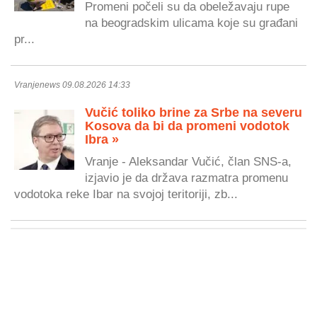
Promeni počeli su da obeležavaju rupe
na beogradskim ulicama koje su građani
pr...
Vranjenews 09.08.2026 14:33
Vučić toliko brine za Srbe na severu
Kosova da bi da promeni vodotok
Ibra »
Vranje - Aleksandar Vučić, član SNS-a,
izjavio je da država razmatra promenu
vodotoka reke Ibar na svojoj teritoriji, zb...