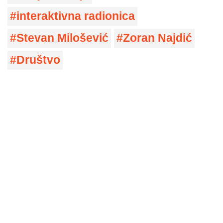
interaktivna radionica
Stevan Milošević
Zoran Najdić
Društvo