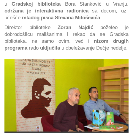
u
Gradskoj biblioteka
Bora Stanković u Vranju,
održana je
interaktivna radionica
sa decom, uz
učešće
mladog pisca Stevana Miloševića
.
Direktor biblioteke
Zoran Najdić
poželeo je
dobrodošlicu mališanima i rekao da se Gradska
biblioteka, ne samo ovim, već i
nizom drugih
programa
rado
uključila
u obeležavanje Dečje nedelje.