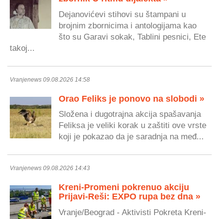
Dejanovićevi stihovi su štampani u
brojnim zbornicima i antologijama kao
što su Garavi sokak, Tablini pesnici, Ete
takoj...
Vranjenews 09.08.2026 14:58
Orao Feliks je ponovo na slobodi »
Složena i dugotrajna akcija spašavanja
Feliksa je veliki korak u zaštiti ove vrste
koji je pokazao da je saradnja na međ...
Vranjenews 09.08.2026 14:43
Kreni-Promeni pokrenuo akciju
Prijavi-Reši: EXPO rupa bez dna »
Vranje/Beograd - Aktivisti Pokreta Kreni-