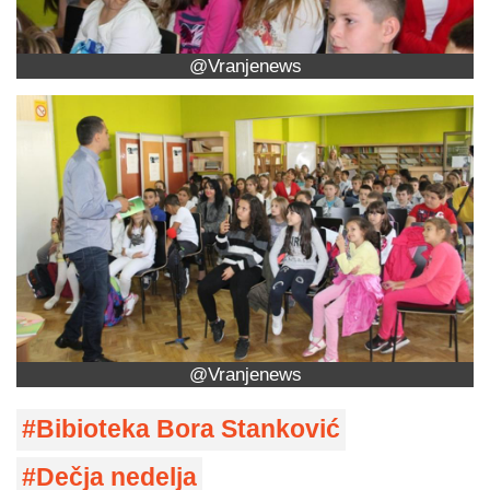
@Vranjenews
@Vranjenews
Bibioteka Bora Stanković
Dečja nedelja