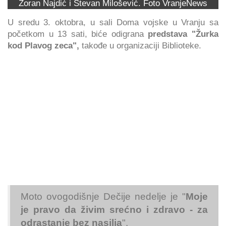
Zoran Najdić i Stevan Milošević. Foto VranjeNews
U sredu 3. oktobra, u sali Doma vojske u Vranju sa
početkom u 13 sati, biće odigrana
predstava "Žurka
kod Plavog zeca",
takođe u organizaciji Biblioteke.
Moto ovogodišnje Dečije nedelje je "
Moje
je
pravo da živim srećno i zdravo
-
za
odrastanje bez nasilja
".