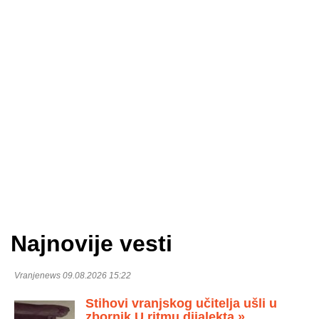
Najnovije vesti
Vranjenews 09.08.2026 15:22
Stihovi vranjskog učitelja ušli u
zbornik U ritmu dijalekta »