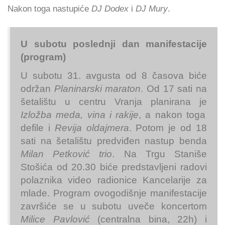
Nakon toga nastupiće
DJ Dodex
i
DJ Mury
.
U subotu poslednji dan manifestacije
(program)
U subotu 31. avgusta od 8 časova biće
održan
Planinarski maraton
. Od 17 sati na
šetalištu u centru Vranja planirana je
Izložba meda, vina i rakije
, a nakon toga
defile i
Revija oldajmera
. Potom je od 18
sati na šetalištu predviđen nastup benda
Milan Petković trio
. Na Trgu Staniše
Stošića od 20.30 biće predstavljeni radovi
polaznika video radionice Kancelarije za
mlade. Program ovogodišnje manifestacije
završiće se u subotu uveče koncertom
Milice Pavlović
(centralna bina, 22h) i