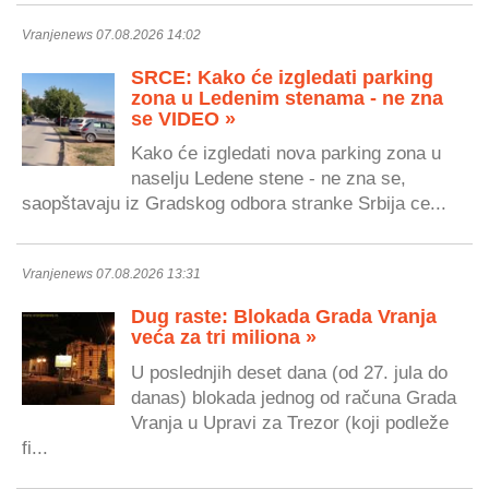
Vranjenews 07.08.2026 14:02
SRCE: Kako će izgledati parking
zona u Ledenim stenama - ne zna
se VIDEO »
Kako će izgledati nova parking zona u
naselju Ledene stene - ne zna se,
saopštavaju iz Gradskog odbora stranke Srbija ce...
Vranjenews 07.08.2026 13:31
Dug raste: Blokada Grada Vranja
veća za tri miliona »
U poslednjih deset dana (od 27. jula do
danas) blokada jednog od računa Grada
Vranja u Upravi za Trezor (koji podleže
fi...