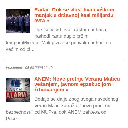
Radar: Dok se vlast hvali viškom,
manjak u državnoj kasi milijardu
evra »
Dok se vlast hvali rastom prihoda,
rashodi rastu duplo bržim
tempomMinistar Mali javno se pohvalio prihodima
većim od pl...
Vranjenews 08.08.2026 12:40
ANEM: Nove pretnje Veranu Matiću
vešanjem, javnom egzekucijom i
žrtvovanjem »
Dodaje se da je zbog svega navedenog
Veran Matić zatražio "novu procenu
bezbednosti" od MUP-a, dok ANEM zahteva od
Poseb...