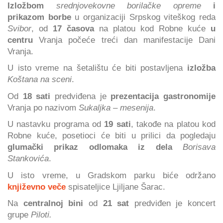
Izložbom
srednjovekovne borilačke opreme
i
prikazom borbe
u organizaciji Srpskog viteškog reda
Svibor
, od
17 časova
na platou kod Robne kuće
u
centru
Vranja počeće treći dan manifestacije Dani
Vranja.
U isto vreme na šetalištu će biti postavljena
izložba
Koštana na sceni
.
Od
18 sati
predviđena je
prezentacija gastronomije
Vranja po nazivom
Sukaljka – mesenija
.
U nastavku programa od
19 sati
, takođe na platou kod
Robne kuće, posetioci će biti u prilici da pogledaju
glumački prikaz odlomaka iz dela
Borisava
Stankovića
.
U isto vreme, u Gradskom parku biće održano
književno veče
spisateljice Ljiljane Šarac.
Na
centralnoj bini
od
21 sat
predviđen je koncert
grupe
Piloti.