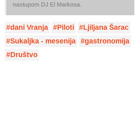
nastupom DJ El Markosa.
dani Vranja
Piloti
Ljiljana Šarac
Sukaljka - mesenija
gastronomija
Društvo