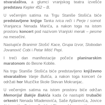
stvaralaštva
, a glumci vranjskog teatra izvešće
predstavu
Kepler 452 – B
.
U večernjim satima na Trgu Staniše Stošića biće
predstavljene knjige
Tanka ivica reči
i
Perje i somot
Vranjanca Nenada Marića, a nakon toga na istom
prostoru
koncert
pod nazivom
Vranjski merak – pesme
na mesečini
.
Nastupiće
Branimir Stošić Kace, Grupa Izvor, Slobodan
Jovanović Cob
i i
Petar Mitić Pepi
.
I treći dan manifestacije počeće
planinarskim
maratonom
do Besne Kobile.
Na trgu Staniše Stošića biće predstavljeno
književno
stvaralaštvo
Vanje Bulića
, a nakon toga koncert će
održati
hor
Muzičke škole Stevan Mokranjac.
U večernjim satima na istom prostoru biće održan
Memorijal Bakije Bakića
kada će nastupiti
trubački
orkestri
Nenada Mladenovića, Saše Ajdarevića, Jovice