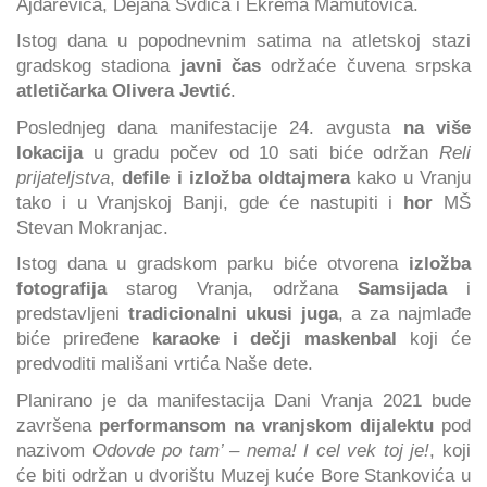
Ajdarevića, Dejana Svdića i Ekrema Mamutovića.
Istog dana u popodnevnim satima na atletskoj stazi
gradskog stadiona
javni čas
održaće čuvena srpska
atletičarka Olivera Jevtić
.
Poslednjeg dana manifestacije 24. avgusta
na više
lokacija
u gradu počev od 10 sati biće održan
Reli
prijateljstva
,
defile i izložba oldtajmera
kako u Vranju
tako i u Vranjskoj Banji, gde će nastupiti i
hor
MŠ
Stevan Mokranjac.
Istog dana u gradskom parku biće otvorena
izložba
fotografija
starog Vranja, održana
Samsijada
i
predstavljeni
tradicionalni ukusi juga
, a za najmlađe
biće priređene
karaoke i dečji maskenbal
koji će
predvoditi mališani vrtića Naše dete.
Planirano je da manifestacija Dani Vranja 2021 bude
završena
performansom na vranjskom dijalektu
pod
nazivom
Odovde po tam’ – nema! I cel vek toj je!
, koji
će biti održan u dvorištu Muzej kuće Bore Stankovića u