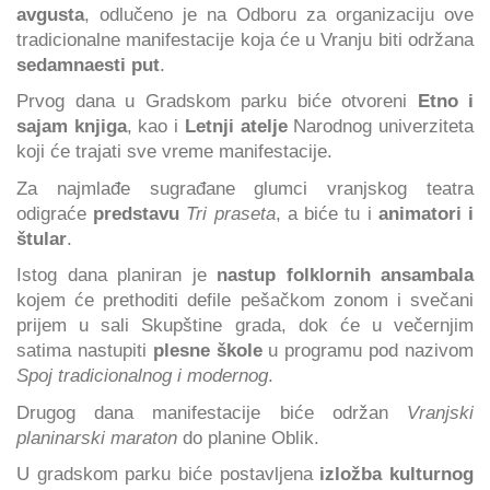
avgusta
, odlučeno je na Odboru za organizaciju ove
tradicionalne manifestacije koja će u Vranju biti održana
sedamnaesti put
.
Prvog dana u Gradskom parku biće otvoreni
Etno i
sajam knjiga
, kao i
Letnji atelje
Narodnog univerziteta
koji će trajati sve vreme manifestacije.
Za najmlađe sugrađane glumci vranjskog teatra
odigraće
predstavu
Tri praseta
, a biće tu i
animatori i
štular
.
Istog dana planiran je
nastup folklornih ansambala
kojem će prethoditi defile pešačkom zonom i svečani
prijem u sali Skupštine grada, dok će u večernjim
satima nastupiti
plesne škole
u programu pod nazivom
Spoj tradicionalnog i modernog
.
Drugog dana manifestacije biće održan
Vranjski
planinarski maraton
do planine Oblik.
U gradskom parku biće postavljena
izložba kulturnog