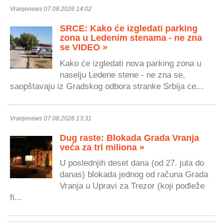
Vranjenews 07.08.2026 14:02
SRCE: Kako će izgledati parking
zona u Ledenim stenama - ne zna
se VIDEO »
Kako će izgledati nova parking zona u
naselju Ledene stene - ne zna se,
saopštavaju iz Gradskog odbora stranke Srbija ce...
Vranjenews 07.08.2026 13:31
Dug raste: Blokada Grada Vranja
veća za tri miliona »
U poslednjih deset dana (od 27. jula do
danas) blokada jednog od računa Grada
Vranja u Upravi za Trezor (koji podleže
fi...