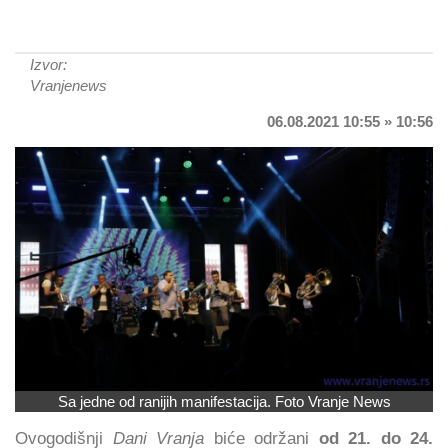
Izvor:
Vranjenews
06.08.2021 10:55 » 10:56
Sa jedne od ranijih manifestacija. Foto Vranje News
Ovogodišnji
Dani Vranja
biće održani
od 21. do 24.