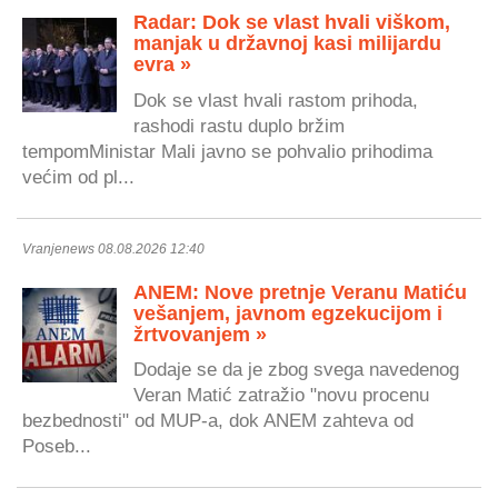
Radar: Dok se vlast hvali viškom,
manjak u državnoj kasi milijardu
evra »
Dok se vlast hvali rastom prihoda,
rashodi rastu duplo bržim
tempomMinistar Mali javno se pohvalio prihodima
većim od pl...
Vranjenews 08.08.2026 12:40
ANEM: Nove pretnje Veranu Matiću
vešanjem, javnom egzekucijom i
žrtvovanjem »
Dodaje se da je zbog svega navedenog
Veran Matić zatražio "novu procenu
bezbednosti" od MUP-a, dok ANEM zahteva od
Poseb...