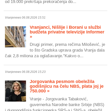
od 19.000 prekršaja prekoračenja do...
Vranjenews 06.08.2026 15:51
Vranjanci, Nišlije i Borani u službi
budžeta privatne televizije Informer
»
Drugi primer, prema rečima Milošević, je
to što Gradska uprava grada Vranja dala
čak 2,8 miliona za oglašavanje."Kakvo o...
Vranjenews 06.08.2026 15:23
Jorgovanka pesmom obeležila
godišnjicu na čelu NBS, plata joj je
750.000 »
Vranje - Jorgovanka Tabaković,
guvernerka Narodne banke Srbije (NBS)
i dugogodišnja funkcionerka SRS-a i SNS-a, obeležil...