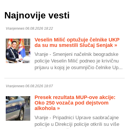
Najnovije vesti
Vranjenews 06.08.2026 18:22
Veselin Milić optužuje čelnike UKP
da su mu smestili Slučaj Senjak »
Vranje - Smenjeni načelnik beogradske
policije Veselin Milić podneo je krivičnu
prijavu u kojoj je osumnjičio čelnike Up...
Vranjenews 06.08.2026 18:07
Presek rezultata MUP-ove akcije:
Oko 250 vozača pod dejstvom
alkohola »
Vranje - Pripadnici Uprave saobraćajne
policije u Direkciji policije otkrili su više