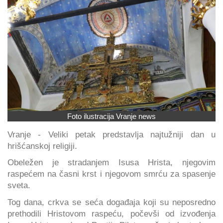
Foto ilustracija Vranje news
Vranje - Veliki petak predstavlja najtužniji dan u
hrišćanskoj religiji.
Obeležen je stradanjem Isusa Hrista, njegovim
raspećem na časni krst i njegovom smrću za spasenje
sveta.
Tog dana, crkva se seća događaja koji su neposredno
prethodili Hristovom raspeću, počevši od izvođenja