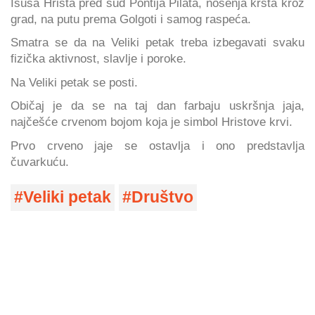
Isusa Hrista pred sud Pontija Pilata, nošenja krsta kroz
grad, na putu prema Golgoti i samog raspeća.
Smatra se da na Veliki petak treba izbegavati svaku
fizička aktivnost, slavlje i poroke.
Na Veliki petak se posti.
Običaj je da se na taj dan farbaju uskršnja jaja,
najčešće crvenom bojom koja je simbol Hristove krvi.
Prvo crveno jaje se ostavlja i ono predstavlja
čuvarkuću.
Veliki petak
Društvo