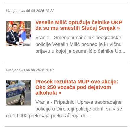
Vranjenews 06.08.2026 18:22
Veselin Milić optužuje čelnike UKP
da su mu smestili Slučaj Senjak »
Vranje - Smenjeni načelnik beogradske
policije Veselin Milić podneo je krivičnu
prijavu u kojoj je osumnjičio čelnike Up...
Vranjenews 06.08.2026 18:07
Presek rezultata MUP-ove akcije:
Oko 250 vozača pod dejstvom
alkohola »
Vranje - Pripadnici Uprave saobraćajne
policije u Direkciji policije otkrili su više
od 19.000 prekršaja prekoračenja do...