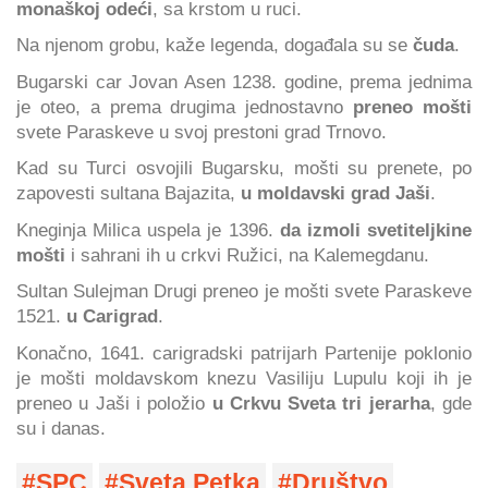
monaškoj odeći
, sa krstom u ruci.
Na njenom grobu, kaže legenda, događala su se
čuda
.
Bugarski car Jovan Asen 1238. godine, prema jednima
je oteo, a prema drugima jednostavno
preneo mošti
svete Paraskeve u svoj prestoni grad Trnovo.
Kad su Turci osvojili Bugarsku, mošti su prenete, po
zapovesti sultana Bajazita,
u moldavski grad Jaši
.
Kneginja Milica uspela je 1396.
da izmoli svetiteljkine
mošti
i sahrani ih u crkvi Ružici, na Kalemegdanu.
Sultan Sulejman Drugi preneo je mošti svete Paraskeve
1521.
u Carigrad
.
Konačno, 1641. carigradski patrijarh Partenije poklonio
je mošti moldavskom knezu Vasiliju Lupulu koji ih je
preneo u Jaši i položio
u Crkvu Sveta tri jerarha
, gde
su i danas.
SPC
Sveta Petka
Društvo