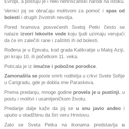
Evropi, a poštuju je i neki nehrišćanski narodi na istoku.
Vernici joj se obraćaju molitvom za pomoć i
spas od
bolesti
i drugih životnih nevolja.
Pored hramova posvećenih Svetoj Petki često se
nalaze
izvori lekovite vode
koju ljudi uzimaju verujući
da će im zalečiti rane i zaštititi ih od bolesti.
Rođena je u Epivatu, kod grada Kalikratije u Maloj Aziji,
pri kraju 10. ili početkom 11. veka.
Poticala je iz
imućne i pobožne porodice
.
Zamonašila se
posle smrti roditelja u crkvi Svete Sofije
u Carigradu, gde je dobila ime Paraskeva.
Prema predanju, mnoge godine
provela je u pustinji
, u
postu i molitvi i usamljeničkom životu.
Predanje dalje kaže da joj se
u snu javio anđeo
i
uputio u otadžbinu da širi veru Hristovu.
Zato se Sveta Petka na ikonama predstavlja
u