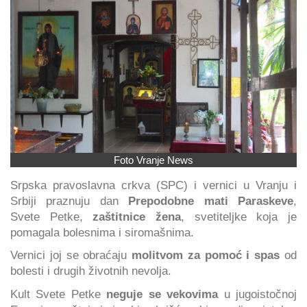
Foto Vranje News
Srpska pravoslavna crkva (SPC) i vernici u Vranju i
Srbiji praznuju dan
Prepodobne mati Paraskeve
,
Svete Petke,
zaštitnice žena
, svetiteljke koja je
pomagala bolesnima i siromašnima.
Vernici joj se obraćaju
molitvom za pomoć i spas
od
bolesti i drugih životnih nevolja.
Kult Svete Petke
neguje se vekovima
u jugoistočnoj