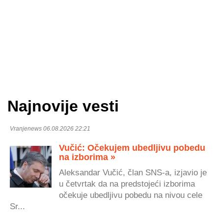
Najnovije vesti
Vranjenews 06.08.2026 22:21
Vučić: Očekujem ubedljivu pobedu
na izborima »
Aleksandar Vučić, član SNS-a, izjavio je
u četvrtak da na predstojeći izborima
očekuje ubedljivu pobedu na nivou cele
Sr...