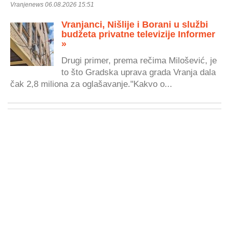
Vranjenews 06.08.2026 15:51
Vranjanci, Nišlije i Borani u službi
budžeta privatne televizije Informer
»
Drugi primer, prema rečima Milošević, je
to što Gradska uprava grada Vranja dala
čak 2,8 miliona za oglašavanje."Kakvo o...