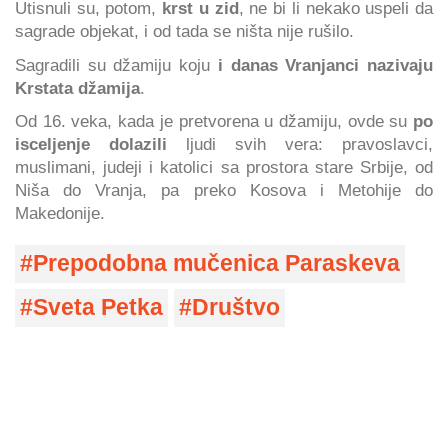
Utisnuli su, potom,
krst u zid
, ne bi li nekako uspeli da
sagrade objekat, i od tada se ništa nije rušilo.
Sagradili su džamiju koju
i danas Vranjanci nazivaju
Krstata džamija
.
Od 16. veka, kada je pretvorena u džamiju, ovde su
po
isceljenje dolazili
ljudi svih vera: pravoslavci,
muslimani, judeji i katolici sa prostora stare Srbije, od
Niša do Vranja, pa preko Kosova i Metohije do
Makedonije.
Prepodobna mučenica Paraskeva
Sveta Petka
Društvo