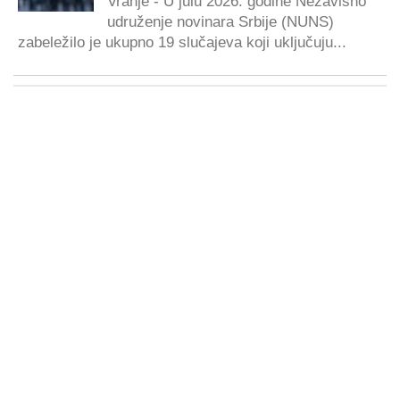
Vranje - U julu 2026. godine Nezavisno
udruženje novinara Srbije (NUNS)
zabeležilo je ukupno 19 slučajeva koji uključuju...