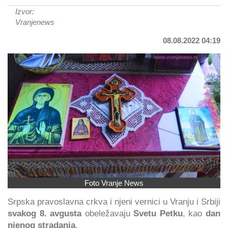
Izvor:
Vranjenews
08.08.2022 04:19
Foto Vranje News
Srpska pravoslavna crkva i njeni vernici u Vranju i Srbiji
svakog 8. avgusta
obeležavaju
Svetu Petku
, kao
dan
njenog stradanja
.