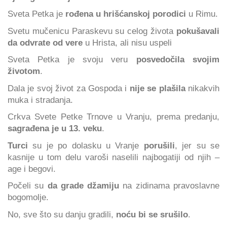
Sveta Petka je
rođena u hrišćanskoj porodici
u Rimu.
Svetu mučenicu Paraskevu su celog života
pokušavali
da odvrate od vere
u Hrista, ali nisu uspeli
Sveta Petka je svoju veru
posvedočila svojim
životom
.
Dala je svoj život za Gospoda i
nije se plašila
nikakvih
muka i stradanja.
Crkva Svete Petke Trnove u Vranju, prema predanju,
sagrađena je u 13. veku
.
Turci
su je po dolasku u Vranje
porušili
, jer su se
kasnije u tom delu varoši naselili najbogatiji od njih –
age i begovi.
Počeli su
da grade džamiju
na zidinama pravoslavne
bogomolje.
No, sve što su danju gradili,
noću bi se srušilo
.