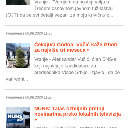
Vranje - "Verujem da postoji volja u
Trećem osnovnom javnom tužilaštvu
(OJT) da se svi detalji vezani za moju krivičnu p...
Vranjenews 09.08.2026 11:35
Čekajući Godoa: Vučić kaže izbori
za najviše tri meseca »
Vranje - Aleksandar Vučić, član SNS-a
koji najavljuje kandidaturu za
predsednika Vlade Srbije, izjavio j da će
vanredni...
Vranjenews 09.08.2026 11:20
NUNS: Talas ozbiljnih pretnji
novinarima preko lokalnih televizija
»