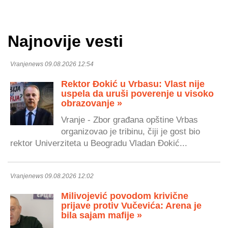
Najnovije vesti
Vranjenews 09.08.2026 12:54
Rektor Đokić u Vrbasu: Vlast nije
uspela da uruši poverenje u visoko
obrazovanje »
Vranje - Zbor građana opštine Vrbas
organizovao je tribinu, čiji je gost bio
rektor Univerziteta u Beogradu Vladan Đokić...
Vranjenews 09.08.2026 12:02
Milivojević povodom krivične
prijave protiv Vučevića: Arena je
bila sajam mafije »