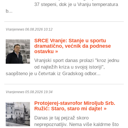
37 stepeni, dok je u Vranju temperatura
b...
Vranjenews 06.08.2026 10:12
SRCE Vranje: Stanje u sportu
dramatično, većnik da podnese
ostavku »
Vranjski sport danas prolazi "kroz jednu
od najtežih kriza u svojoj istoriji",
saopšteno je u četvrtak iz Gradskog odbor...
Vranjenews 05.08.2026 19:34
Protojerej-stavrofor Miroljub Srb.
Ružić: Staro, staro mi dajte! »
Danas je taj pejzaž skoro
neprepoznatljiv. Nema više kaldrme što