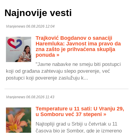
Najnovije vesti
Vranjenews 06.08.2026 12:04
Trajković Bogdanov o sanaciji
Haremluka: Javnost ima pravo da
zna zašto je prihvaćena skuplja
ponuda »
"Javne nabavke ne smeju biti postupci
koji od građana zahtevaju slepo poverenje, već
postupci koji poverenje zaslužuju k...
Vranjenews 06.08.2026 11:43
Temperature u 11 sati: U Vranju 29,
u Somboru već 37 stepeni »
Najtopliji grad u Srbiji u četvrtak u 11
časova bio je Sombor, gde je izmereno