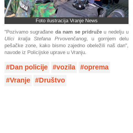
Foto ilustracija Vranje News
"Pozivamo sugrađane
da nam se pridruže
u nedelju u
Ulici kralja Stefana Prvovenčanog
, u gornjem delu
pešačke zone, kako bismo zajedno obeležili naš dan",
navode iz Policijske uprave u Vranju.
Dan policije
vozila
oprema
Vranje
Društvo