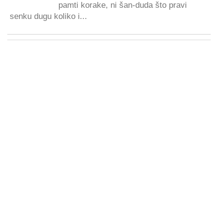
pamti korake, ni šan-duda što pravi
senku dugu koliko i...