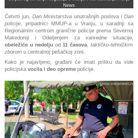
News
Četvrti jun,
Dan Ministarstva
unutrašnjih poslova i
Dan
policije
, pripadnici MMUP-a u Vranju, u saradnji sa
Regionalnim centrom granične policije prema Severnoj
Makedoniji i Odeljenjem za vanredne situacije,
obeležiće u nedelju
od
11 časova
,
taktičko-tehničkim
zborom
u centralnoj pešačkoj zoni.
Kako je najavljeno, građani će imati priliku da vide
policijska
vozila i deo opreme
policije.