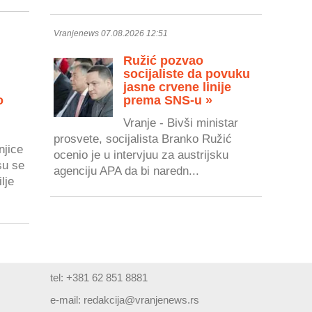
Vranjenews 07.08.2026 12:51
Ružić pozvao
socijaliste da povuku
jasne crvene linije
o
prema SNS-u »
Vranje - Bivši ministar
prosvete, socijalista Branko Ružić
njice
ocenio je u intervjuu za austrijsku
su se
agenciju APA da bi naredn...
lje
tel: +381 62 851 8881
e-mail:
redakcija@vranjenews.rs