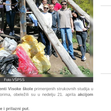
Foto VŠPSS
enti Visoke škole
primenjenih strukovnih studija u
orima, obeležili su u nedelju 21. aprila
akcijom
te i prilazni put
.