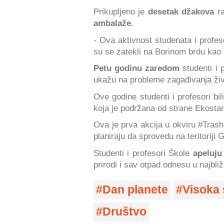
Prikupljeno je
desetak džakova
ra
ambalaže
.
- Ova aktivnost studenata i profes
su se zatekli na Borinom brdu kao 
Petu godinu zaredom
studenti i 
ukažu na probleme zagađivanja živ
Ove godine studenti i profesori bi
koja je podržana od strane Ekosta
Ova je prva akcija u okviru #Trash
planiraju da sprovedu na teritoriji 
Studenti i profesori Škole
apeluju
prirodi i sav otpad odnesu u najbli
Dan planete
Visoka 
Društvo