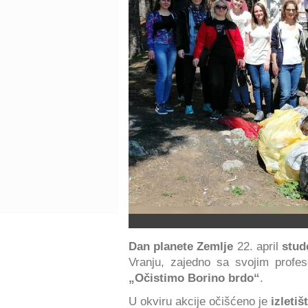
Dan planete Zemlje
22. april
stud
Vranju, zajedno sa svojim profes
„Očistimo Borino brdo“
.
U okviru akcije očišćeno je
izletiš