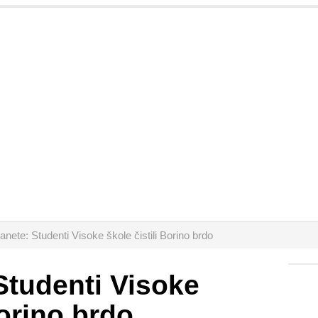
anete: Studenti Visoke škole čistili Borino brdo
Studenti Visoke
Borino brdo