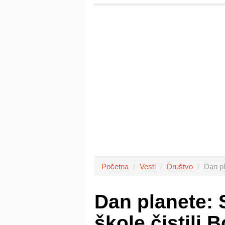
Početna
Vesti
Društvo
Dan pl
Dan planete: 
škole čistili 