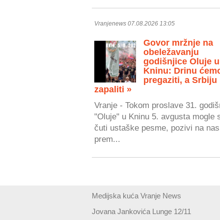
Vranjenews 07.08.2026 13:05
Govor mržnje na
obeležavanju
godišnjice Oluje u
Kninu: Drinu ćem
pregaziti, a Srbiju
zapaliti »
Vranje - Tokom proslave 31. godiš
"Oluje" u Kninu 5. avgusta mogle 
čuti ustaške pesme, pozivi na nasi
prem...
Medijska kuća Vranje News
Jovana Jankovića Lunge 12/11