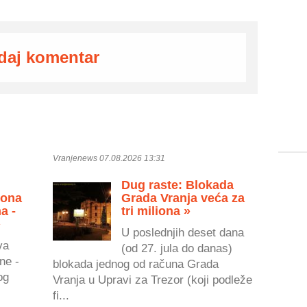
daj komentar
Vranjenews 07.08.2026 13:31
Dug raste: Blokada
zona
Grada Vranja veća za
a -
tri miliona »
»
U poslednjih deset dana
va
(od 27. jula do danas)
ne -
blokada jednog od računa Grada
og
Vranja u Upravi za Trezor (koji podleže
fi...