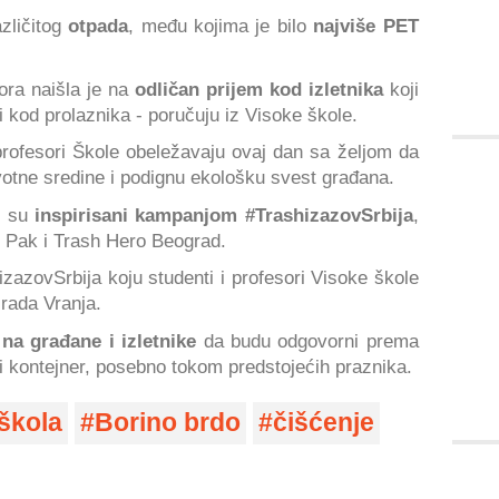
zličitog
otpada
, među kojima je bilo
najviše PET
ora naišla je na
odličan prijem kod izletnika
koji
i kod prolaznika - poručuju iz Visoke škole.
profesori Škole obeležavaju ovaj dan sa željom da
otne sredine i podignu ekološku svest građana.
li su
inspirisani kampanjom #TrashizazovSrbija
,
r Pak i Trash Hero Beograd.
izazovSrbija koju studenti i profesori Visoke škole
Grada Vranja.
 na građane i izletnike
da budu odgovorni prema
ži kontejner, posebno tokom predstojećih praznika.
škola
Borino brdo
čišćenje