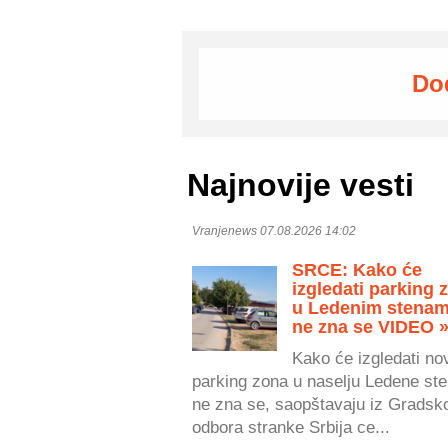
Do
Najnovije vesti
Vranjenews 07.08.2026 14:02
SRCE: Kako će
izgledati parking 
u Ledenim stenam
ne zna se VIDEO 
Kako će izgledati no
parking zona u naselju Ledene ste
ne zna se, saopštavaju iz Gradsk
odbora stranke Srbija ce...