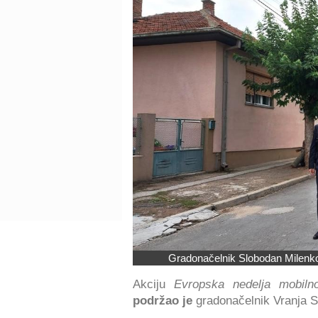
Gradonačelnik Slobodan Milenkov
Akciju
Evropska nedelja mobilno
podržao je
gradonačelnik Vranja 