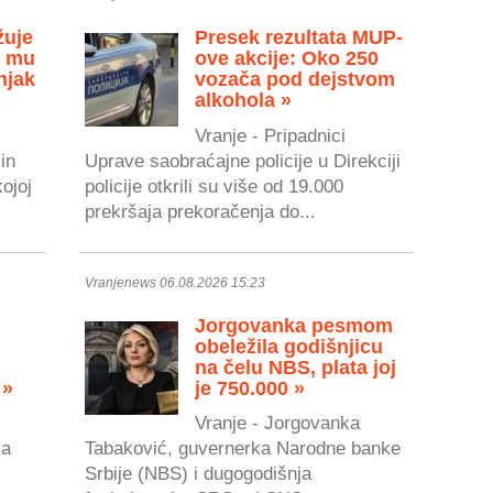
žuje
Presek rezultata MUP-
u mu
ove akcije: Oko 250
njak
vozača pod dejstvom
alkohola »
Vranje - Pripadnici
in
Uprave saobraćajne policije u Direkciji
kojoj
policije otkrili su više od 19.000
prekršaja prekoračenja do...
Vranjenews 06.08.2026 15:23
Jorgovanka pesmom
obeležila godišnjicu
na čelu NBS, plata joj
 »
je 750.000 »
Vranje - Jorgovanka
ka
Tabaković, guvernerka Narodne banke
Srbije (NBS) i dugogodišnja