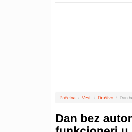
Početna
Vesti
Društvo
Dan be
Dan bez auto
funkcioneri u