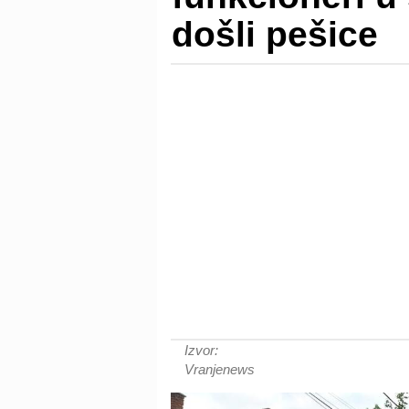
došli pešice
Izvor:
Vranjenews