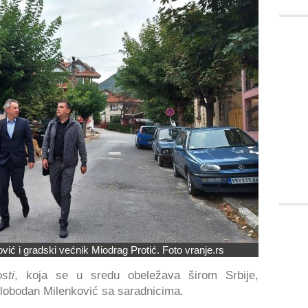
ić i gradski većnik Miodrag Protić. Foto vranje.rs
sti
, koja se u sredu obeležava širom Srbije,
Slobodan Milenković sa saradnicima.