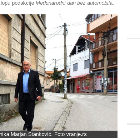
lopu podakcije
Međunarodni dan bez automobil
a.
ika Marjan Stanković. Foto vranje.rs