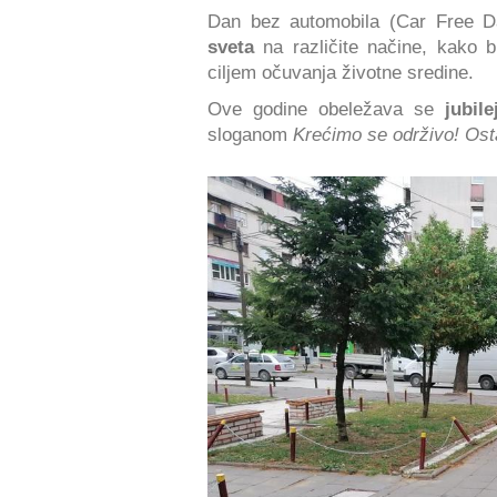
Dan bez automobila (Car Free D
sveta
na različite načine, kako 
ciljem očuvanja životne sredine.
Ove godine obeležava se
jubile
sloganom
Krećimo se održivo! Ost