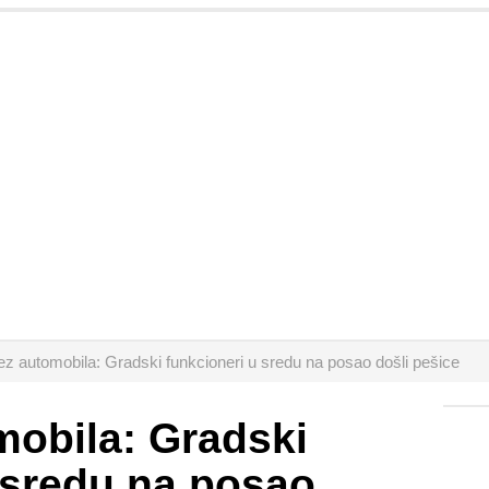
z automobila: Gradski funkcioneri u sredu na posao došli pešice
mobila: Gradski
 sredu na posao