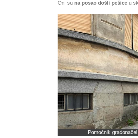
Oni su
na posao došli pešice
u sk
Pomoćnik gradonačeln