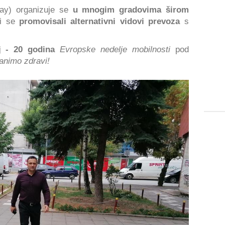
ay) organizuje se
u mnogim gradovima širom
bi se
promovisali alternativni vidovi prevoza
s
j - 20 godina
Evropske nedelje mobilnosti
pod
animo zdravi!