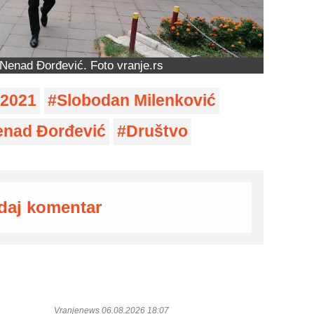
Nenad Đorđević. Foto vranje.rs
2021
Slobodan Milenković
enad Đorđević
Društvo
daj komentar
Vranjenews 06.08.2026 18:07