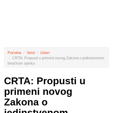
Početna
Vesti
Izbori
CRTA: Propusti u primeni novog Zakona o jedinstvenom
biračkom spisku
CRTA: Propusti u
primeni novog
Zakona o
jedinstvenom