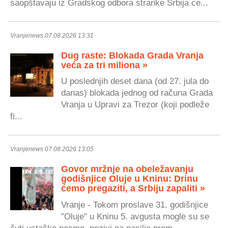
saopštavaju iz Gradskog odbora stranke Srbija ce...
Vranjenews 07.08.2026 13:31
Dug raste: Blokada Grada Vranja
veća za tri miliona »
U poslednjih deset dana (od 27. jula do
danas) blokada jednog od računa Grada
Vranja u Upravi za Trezor (koji podleže
fi...
Vranjenews 07.08.2026 13:05
Govor mržnje na obeležavanju
godišnjice Oluje u Kninu: Drinu
ćemo pregaziti, a Srbiju zapaliti »
Vranje - Tokom proslave 31. godišnjice
"Oluje" u Kninu 5. avgusta mogle su se
čuti ustaške pesme, pozivi na nasilje prem...