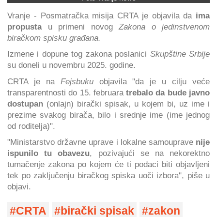
Vranje - Posmatračka misija CRTA je objavila da
ima
propusta
u primeni novog
Zakona o jedinstvenom
biračkom spisku građana.
Izmene i dopune tog zakona poslanici
Skupštine Srbije
su doneli u novembru 2025. godine.
CRTA je na
Fejsbuku
objavila "da je u cilju veće
transparentnosti do 15. februara
trebalo da bude javno
dostupan
(onlajn) birački spisak, u kojem bi, uz ime i
prezime svakog birača, bilo i srednje ime (ime jednog
od roditelja)".
"Ministarstvo državne uprave i lokalne samouprave
nije
ispunilo tu obavezu
, pozivajući se na nekorektno
tumačenje zakona po kojem će ti podaci biti objavljeni
tek po zaključenju biračkog spiska uoči izbora", piše u
objavi.
CRTA
birački spisak
zakon