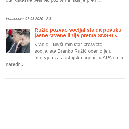
Vranjenews 07.08.2026 12:51
Ružić pozvao socijaliste da povuku
jasne crvene linije prema SNS-u »
Vranje - Bivši ministar prosvete,
socijalista Branko Ružić ocenio je u
intervjuu za austrijsku agenciju APA da bi
naredn...