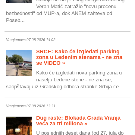
Veran Matić zatražio "novu procenu
bezbednosti" od MUP-a, dok ANEM zahteva od
Poseb...
Vranjenews 07.08.2026 14:02
SRCE: Kako će izgledati parking
zona u Ledenim stenama - ne zna
se VIDEO »
Kako će izgledati nova parking zona u
naselju Ledene stene - ne zna se,
saopštavaju iz Gradskog odbora stranke Srbija ce...
Vranjenews 07.08.2026 13:31
Dug raste: Blokada Grada Vranja
veća za tri miliona »
U poslednjih deset dana (od 27. jula do