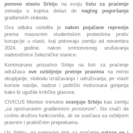
ponovo stavio Srbiju
na svoju
listu za praćenje
zemalja u kojima dolazi do
naglog pogoršanja
građanskih sloboda.
Ova odluka usledila je
nakon pojačane represije
prema masovnim studentskim protestima protiv
korupcije u vlasti, koji potresaju zemlju od novembra
2024. godine, nakon smrtonosnog urušavanja
nadstrešnice železničke stanice.
Kontinuirano prisustvo Srbije na listi za praćenje
odražava
sve ozbiljnije pretnje pravima
na mirno
okupljanje, slobodu izražavanja i udruživanja, jer vlasti
koriste nasilje, nadzor i politički motivisana gonjenja
kako bi ugušile kritičke glasove.
CIVICUS Monitor trenutno
ocenjuje Srbiju
kao zemlju
„
sa opstruiranim građanskim prostorom
“, što znači da
civilno društvo funkcioniše, ali se suočava sa ozbiljnim
pravnim i praktičnim preprekama.
Uz Srbiju, na najnovijoj listi za praćenje
nalaze se i