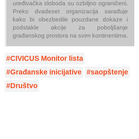
uređivačka sloboda su ozbiljno ograničeni.
Preko dvadeset organizacija sarađuje
kako bi obezbedile pouzdane dokaze i
podstakle akcije za poboljšanje
građanskog prostora na svim kontinentima.
CIVICUS Monitor lista
Građanske inicijative
saopštenje
Društvo