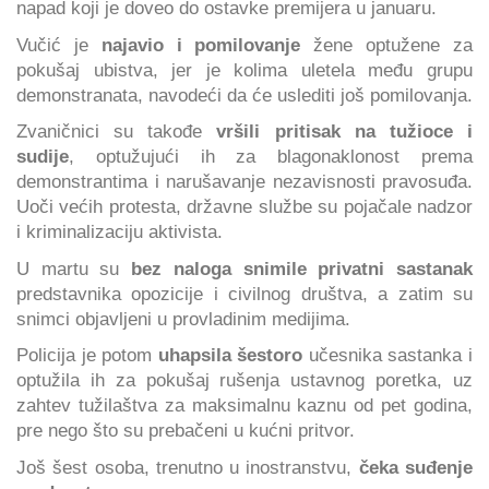
napad koji je doveo do ostavke premijera u januaru.
Vučić je
najavio i pomilovanje
žene optužene za
pokušaj ubistva, jer je kolima uletela među grupu
demonstranata, navodeći da će uslediti još pomilovanja.
Zvaničnici su takođe
vršili pritisak na tužioce i
sudije
, optužujući ih za blagonaklonost prema
demonstrantima i narušavanje nezavisnosti pravosuđa.
Uoči većih protesta, državne službe su pojačale nadzor
i kriminalizaciju aktivista.
U martu su
bez naloga snimile privatni sastanak
predstavnika opozicije i civilnog društva, a zatim su
snimci objavljeni u provladinim medijima.
Policija je potom
uhapsila šestoro
učesnika sastanka i
optužila ih za pokušaj rušenja ustavnog poretka, uz
zahtev tužilaštva za maksimalnu kaznu od pet godina,
pre nego što su prebačeni u kućni pritvor.
Još šest osoba, trenutno u inostranstvu,
čeka suđenje