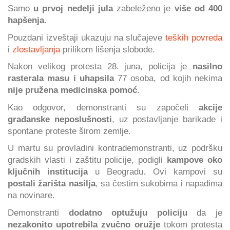
Samo
u prvoj nedelji jula
zabeleženo je
više od 400
hapšenja
.
Pouzdani izveštaji ukazuju na slučajeve
teških povreda
i
zlostavljanja
prilikom lišenja slobode.
Nakon velikog protesta 28. juna, policija je
nasilno
rasterala masu i uhapsila
77 osoba, od kojih nekima
nije pružena medicinska pomoć
.
Kao odgovor, demonstranti su započeli
akcije
građanske neposlušnosti
, uz postavljanje barikade i
spontane proteste širom zemlje.
U martu su provladini kontrademonstranti, uz podršku
gradskih vlasti i zaštitu policije, podigli
kampove oko
ključnih institucija
u Beogradu. Ovi kampovi su
postali žarišta nasilja
, sa čestim sukobima i napadima
na novinare.
Demonstranti
dodatno optužuju policiju
da je
nezakonito upotrebila zvučno oružje
tokom protesta