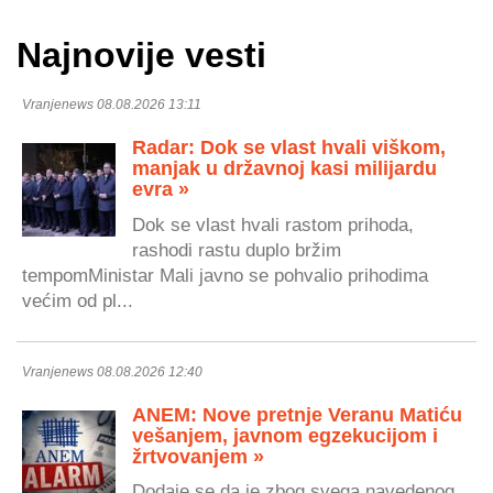
Najnovije vesti
Vranjenews 08.08.2026 13:11
Radar: Dok se vlast hvali viškom,
manjak u državnoj kasi milijardu
evra »
Dok se vlast hvali rastom prihoda,
rashodi rastu duplo bržim
tempomMinistar Mali javno se pohvalio prihodima
većim od pl...
Vranjenews 08.08.2026 12:40
ANEM: Nove pretnje Veranu Matiću
vešanjem, javnom egzekucijom i
žrtvovanjem »
Dodaje se da je zbog svega navedenog