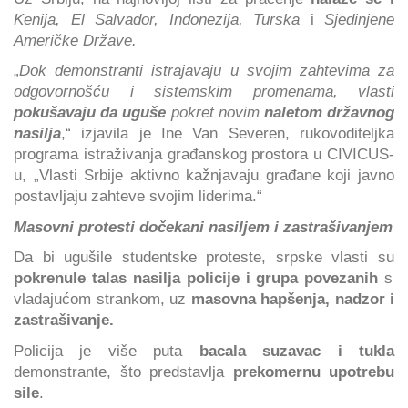
Kenija, El Salvador, Indonezija, Turska
i
Sjedinjene
Američke Države.
„
Dok demonstranti istrajavaju u svojim zahtevima za
odgovornošću i sistemskim promenama, vlasti
pokušavaju da uguše
pokret novim
naletom državnog
nasilja
,“ izjavila je Ine Van Severen, rukovoditeljka
programa istraživanja građanskog prostora u CIVICUS-
u, „Vlasti Srbije aktivno kažnjavaju građane koji javno
postavljaju zahteve svojim liderima.“
Masovni protesti dočekani nasiljem i zastrašivanjem
Da bi ugušile studentske proteste, srpske vlasti su
pokrenule talas nasilja policije
i grupa povezanih
s
vladajućom strankom, uz
masovna hapšenja, nadzor i
zastrašivanje.
Policija je više puta
bacala suzavac i tukla
demonstrante, što predstavlja
prekomernu upotrebu
sile
.