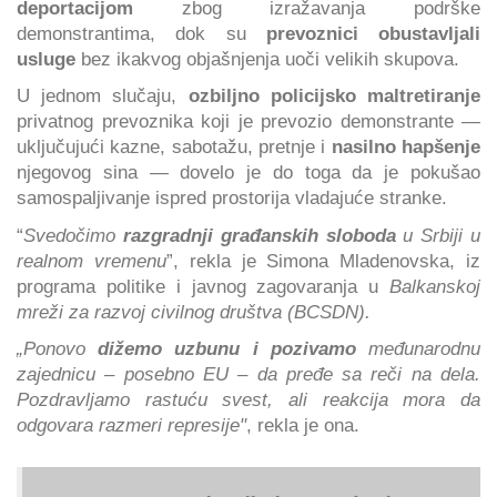
deportacijom
zbog izražavanja podrške
demonstrantima, dok su
prevoznici obustavljali
usluge
bez ikakvog objašnjenja uoči velikih skupova.
U jednom slučaju,
ozbiljno policijsko maltretiranje
privatnog prevoznika koji je prevozio demonstrante —
uključujući kazne, sabotažu, pretnje i
nasilno hapšenje
njegovog sina — dovelo je do toga da je pokušao
samospaljivanje ispred prostorija vladajuće stranke.
“
Svedočimo
razgradnji građanskih sloboda
u Srbiji u
realnom vremenu
”, rekla je Simona Mladenovska, iz
programa politike i javnog zagovaranja u
Balkanskoj
mreži za razvoj civilnog društva (BCSDN).
„Ponovo
dižemo uzbunu i pozivamo
međunarodnu
zajednicu – posebno EU – da pređe sa reči na dela.
Pozdravljamo rastuću svest, ali reakcija mora da
odgovara razmeri represije"
, rekla je ona.