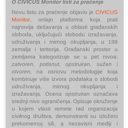
O CIVICUS Monitor listi za praćenje
Novu listu za praćenje objavio je
CIVICUS
Monitor
, onlajn platforma koja prati
najnovija dešavanja u oblasti građanskih
sloboda, uključujući slobodu izražavanja,
udruživanja i mirnog okupljanja, u 198
zemalja i teritorija. Građanski prostor u
zemljama kategorizuje se u pet nivoa:
zatvoren, potisnut, opstruiran, sužen
i
otvoren
, na osnovu metodologije koja
kombinuje više izvora podataka o slobodi
udruživanja, mirnog okupljanja i
izražavanja. Ocena
opstruiran
označava
srednji nivo ograničenja. Opisuje okruženje
u kojem vlasti remete rad organizacija
civilnog društva, demonstranti su izloženi
prekomernoj sili, a nezavisni mediji i