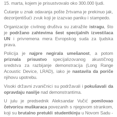
15. marta, kojem je prisustvovalo oko 300.000 ljudi.
Ćutanje u znak odavanja pošte žrtvama je prekinuo jak,
dezorijentišući zvuk koji je izazvao paniku i stampedo.
Organizacije civilnog društva su zatražile
istragu
, što
je
podržano zahtevima šest specijalnih izvestilaca
UN
i privremena mera Evropskog suda za ljudska
prava.
Policija je
najpre
negirala umešanost
, a potom
priznala prisustvo
specijalizovanog akustičnog
sredstva za razbijanje demonstracija (Long Range
Acoustic Device, LRAD), iako je
nastavila da poriče
njihovu upotrebu.
Visoki državni zvaničnici su podržavali i
pokušavali da
opravdaju nasilje
nad demonstrantima.
U julu je predsednik Aleksandar Vučić
pomilovao
četvoricu muškaraca
povezanih s njegovom strankom,
koji su
brutalno pretukli studentkinju
u Novom Sadu -