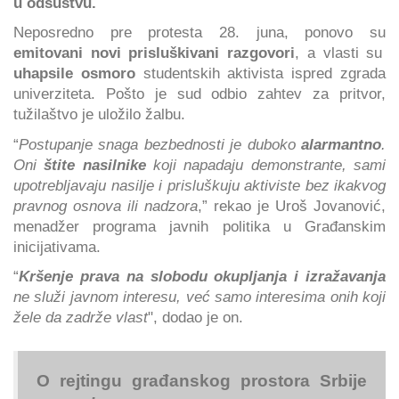
u odsustvu.
Neposredno pre protesta 28. juna, ponovo su
emitovani novi prisluškivani razgovori
, a vlasti su
uhapsile osmoro
studentskih aktivista ispred zgrada
univerziteta. Pošto je sud odbio zahtev za pritvor,
tužilaštvo je uložilo žalbu.
“
Postupanje snaga bezbednosti je duboko
alarmantno
.
Oni
štite nasilnike
koji napadaju demonstrante, sami
upotrebljavaju nasilje i prisluškuju aktiviste bez ikakvog
pravnog osnova ili nadzora
,” rekao je Uroš Jovanović,
menadžer programa javnih politika u Građanskim
inicijativama.
“
Kršenje prava na slobodu okupljanja i izražavanja
ne služi javnom interesu, već samo interesima onih koji
žele da zadrže vlast
", dodao je on.
O rejtingu građanskog prostora Srbije