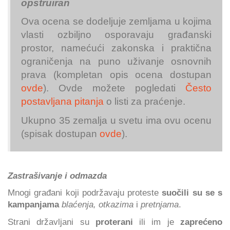
opstruiran
Ova ocena se dodeljuje zemljama u kojima
vlasti ozbiljno osporavaju građanski
prostor, namećući zakonska i praktična
ograničenja na puno uživanje osnovnih
prava (kompletan opis ocena dostupan
ovde
). Ovde možete pogledati
Često
postavljana pitanja
o listi za praćenje.
Ukupno 35 zemalja u svetu ima ovu ocenu
(spisak dostupan
ovde
).
Zastrašivanje i odmazda
Mnogi građani koji podržavaju proteste
suočili su se s
kampanjama
blaćenja, otkazima
i
pretnjama
.
Strani državljani su
proterani
ili im je
zaprećeno