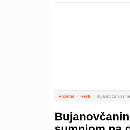
Početna
Vesti
Bujanovčanin uha
Bujanovčanin
sumnjom na d