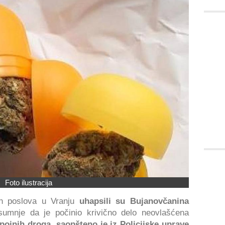
Foto ilustracija
jih poslova u Vranju
uhapsili su Bujanovčanina
sumnje da je počinio krivično delo neovlašćena
pojnih droga, saopšteno je iz Policijske uprave