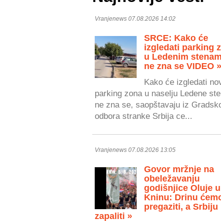
Vranjenews 07.08.2026 14:02
SRCE: Kako će
izgledati parking 
u Ledenim stenam
ne zna se VIDEO 
Kako će izgledati no
parking zona u naselju Ledene ste
ne zna se, saopštavaju iz Gradsk
odbora stranke Srbija ce...
Vranjenews 07.08.2026 13:05
Govor mržnje na
obeležavanju
godišnjice Oluje u
Kninu: Drinu ćem
pregaziti, a Srbiju
zapaliti »