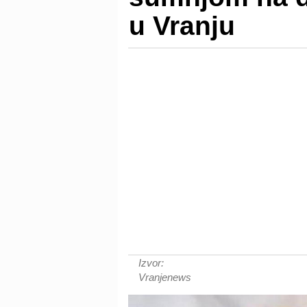
u Vranju
Izvor:
Vranjenews