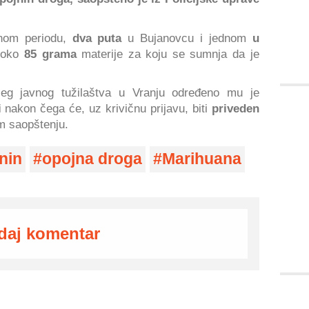
dnom periodu,
dva puta
u Bujanovcu i jednom
u
o oko
85 grama
materije za koju se sumnja da je
eg javnog tužilaštva u Vranju određeno mu je
i
nakon čega će, uz krivičnu prijavu, biti
priveden
m saopštenju.
nin
opojna droga
Marihuana
daj komentar