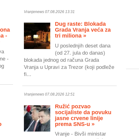
Vranjenews 07.08.2026 13:31
Dug raste: Blokada
zona
Grada Vranja veća za
a -
tri miliona »
»
U poslednjih deset dana
va
(od 27. jula do danas)
ne -
blokada jednog od računa Grada
og
Vranja u Upravi za Trezor (koji podleže
fi...
Vranjenews 07.08.2026 12:51
Ružić pozvao
socijaliste da povuku
jasne crvene linije
o
prema SNS-u »
Vranje - Bivši ministar