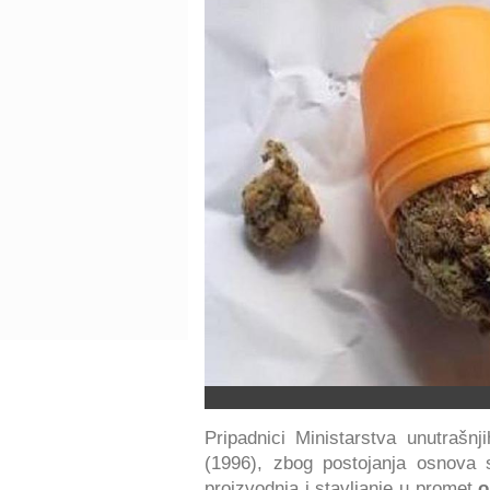
Pripadnici Ministarstva unutrašn
(1996), zbog postojanja osnova 
proizvodnja i stavljanje u promet
o