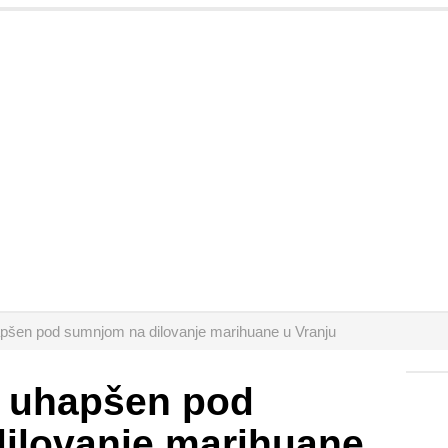
pšen pod sumnjom na dilovanje marihuane u Vranju
 uhapšen pod
ilovanje marihuane