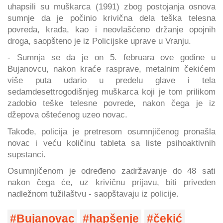
uhapsili su muškarca (1991) zbog postojanja osnova
sumnje da je počinio krivična dela teška telesna
povreda, krađa, kao i neovlašćeno držanje opojnih
droga, saopšteno je iz Policijske uprave u Vranju.
- Sumnja se da je on 5. februara ove godine u
Bujanovcu, nakon kraće rasprave, metalnim čekićem
više puta udario u predelu glave i tela
sedamdesettrogodišnjeg muškarca koji je tom prilikom
zadobio teške telesne povrede, nakon čega je iz
džepova oštećenog uzeo novac.
Takođe, policija je pretresom osumnjičenog pronašla
novac i veću količinu tableta sa liste psihoaktivnih
supstanci.
Osumnjičenom je određeno zadržavanje do 48 sati
nakon čega će, uz krivičnu prijavu, biti priveden
nadležnom tužilaštvu - saopštavaju iz policije.
Bujanovac
hapšenje
čekić