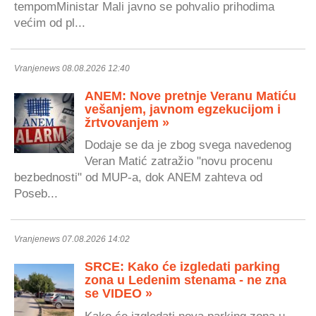
tempomMinistar Mali javno se pohvalio prihodima
većim od pl...
Vranjenews 08.08.2026 12:40
ANEM: Nove pretnje Veranu Matiću
vešanjem, javnom egzekucijom i
žrtvovanjem »
Dodaje se da je zbog svega navedenog
Veran Matić zatražio "novu procenu
bezbednosti" od MUP-a, dok ANEM zahteva od
Poseb...
Vranjenews 07.08.2026 14:02
SRCE: Kako će izgledati parking
zona u Ledenim stenama - ne zna
se VIDEO »
Kako će izgledati nova parking zona u