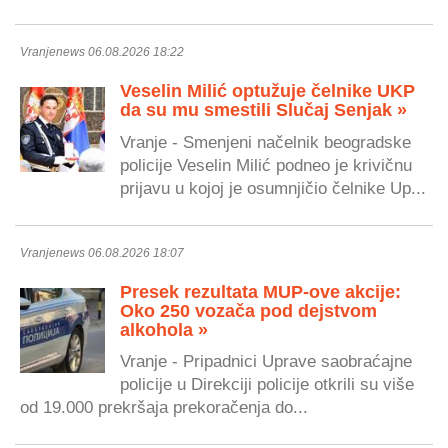
Vranjenews 06.08.2026 18:22
Veselin Milić optužuje čelnike UKP
da su mu smestili Slučaj Senjak »
Vranje - Smenjeni načelnik beogradske
policije Veselin Milić podneo je krivičnu
prijavu u kojoj je osumnjičio čelnike Up...
Vranjenews 06.08.2026 18:07
Presek rezultata MUP-ove akcije:
Oko 250 vozača pod dejstvom
alkohola »
Vranje - Pripadnici Uprave saobraćajne
policije u Direkciji policije otkrili su više
od 19.000 prekršaja prekoračenja do...