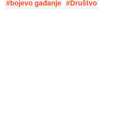
bojevo gađanje
Društvo