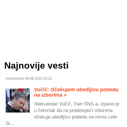
Najnovije vesti
Vranjenews 06.08.2026 22:21
Vučić: Očekujem ubedljivu pobedu
na izborima »
Aleksandar Vučić, član SNS-a, izjavio je
u četvrtak da na predstojeći izborima
očekuje ubedljivu pobedu na nivou cele
Sr...