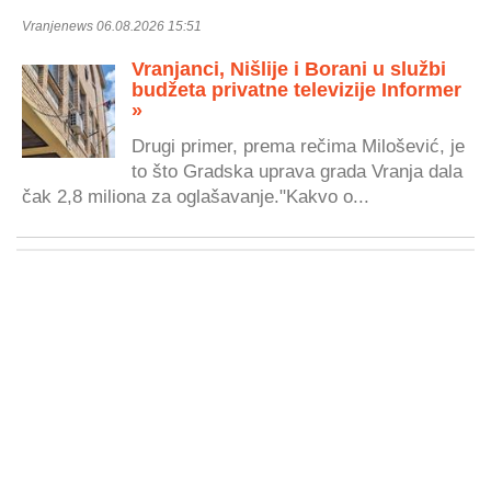
Vranjenews 06.08.2026 15:51
Vranjanci, Nišlije i Borani u službi
budžeta privatne televizije Informer
»
Drugi primer, prema rečima Milošević, je
to što Gradska uprava grada Vranja dala
čak 2,8 miliona za oglašavanje."Kakvo o...