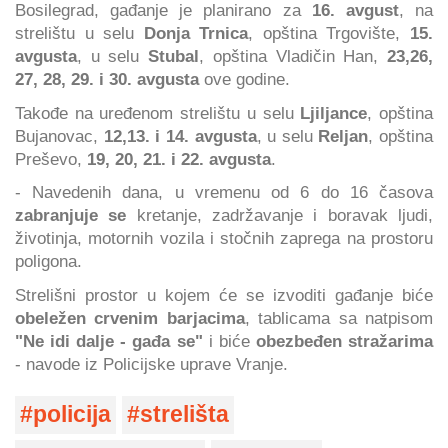
Bosilegrad, gađanje je planirano za
16. avgust
, na
strelištu u selu
Donja Trnica
, opština Trgovište,
15.
avgusta
, u selu
Stubal
, opština Vladičin Han,
23,26,
27, 28, 29. i 30. avgusta
ove godine.
Takođe na uređenom strelištu u selu
Ljiljance
, opština
Bujanovac,
12,13. i 14. avgusta
, u selu
Reljan
, opština
Preševo,
19, 20, 21. i 22. avgusta
.
- Navedenih dana, u vremenu od 6 do 16 časova
zabranjuje se
kretanje, zadržavanje i boravak ljudi,
životinja, motornih vozila i stočnih zaprega na prostoru
poligona.
Strelišni prostor u kojem će se izvoditi gađanje biće
obeležen crvenim barjacima
, tablicama sa natpisom
"Ne idi dalje - gađa se"
i biće
obezbeđen stražarima
- navode iz Policijske uprave Vranje.
policija
strelišta