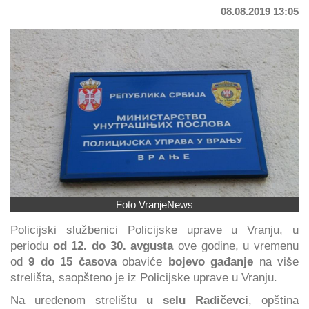
08.08.2019 13:05
Foto VranjeNews
Policijski službenici Policijske uprave u Vranju, u
periodu
od 12. do 30. avgusta
ove godine, u vremenu
od
9 do 15 časova
obaviće
bojevo gađanje
na više
strelišta, saopšteno je iz Policijske uprave u Vranju.
Na uređenom strelištu
u selu Radičevci
, opština