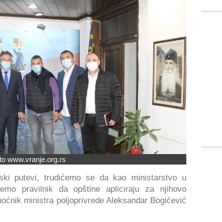
to www.vranje.org.rs
rski putevi, trudićemo se da kao ministarstvo u
mo pravilnik da opštine apliciraju za njihovo
moćnik ministra poljoprivrede Aleksandar Bogićević