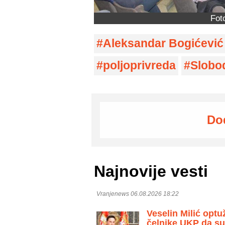
Fot
Aleksandar Bogićević
poljoprivreda
Slobo
Do
Najnovije vesti
Vranjenews 06.08.2026 18:22
Veselin Milić optu
čelnike UKP da s