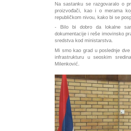
Na sastanku se razgovaralo o pr
proizvođači, kao i o merama ko
republičkom nivou, kako bi se posp
- Bilo bi dobro da lokalne sam
dokumentacije i reše imovinsko pra
sredstva kod ministarstva.
Mi smo kao grad u poslednje dve 
infrastrukturu u seoskim sredi
Milenković.