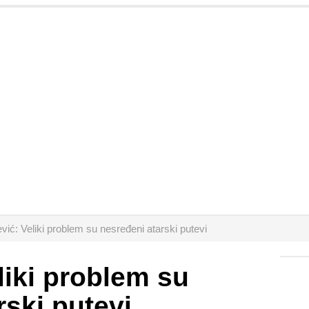
vić: Veliki problem su nesređeni atarski putevi
liki problem su
rski putevi