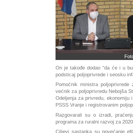
Fot
On je takođe dodao “da će i u bud
podsticaj poljoprivrede i seosku inf
Pomoćnik ministra poljoprivrede 
većnik za poljoprivredu Nebojša S
Odeljenja za privredu, ekonomiju i
PSSS Vranje i registrovanim poljo
Razgovarali su o izradi, praćen
programa za ruralni razvoj za 2020.
Ciljevi sastanka su povećanje efi