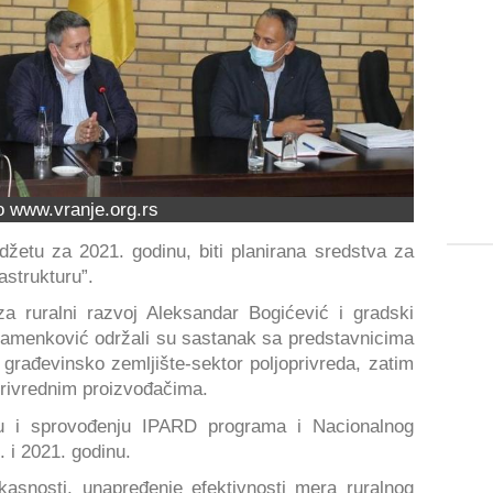
o www.vranje.org.rs
žetu za 2021. godinu, biti planirana sredstva za
astrukturu”.
za ruralni razvoj Aleksandar Bogićević i gradski
tamenković održali su sastanak sa predstavnicima
 građevinsko zemljište-sektor poljoprivreda, zatim
privrednim proizvođačima.
ju i sprovođenju IPARD programa i Nacionalnog
 i 2021. godinu.
kasnosti, unapređenje efektivnosti mera ruralnog