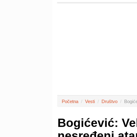
Početna
Vesti
Društvo
Bogiće
Bogićević: Ve
nesređeni ata