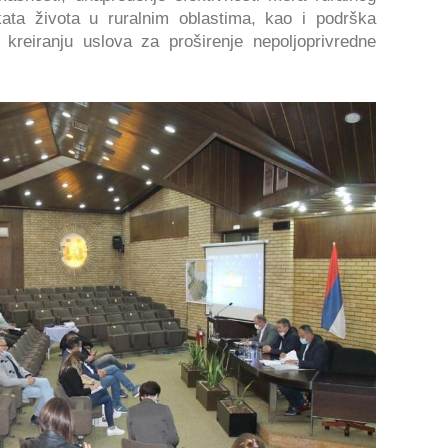
ata života u ruralnim oblastima, kao i podrška
i kreiranju uslova za proširenje nepoljoprivredne