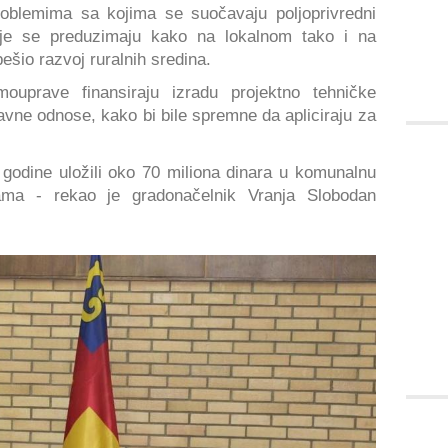
oblemima sa kojima se suočavaju poljoprivredni
je se preduzimaju kako na lokalnom tako i na
ešio razvoj ruralnih sredina.
ouprave finansiraju izradu projektno tehničke
vne odnose, kako bi bile spremne da apliciraju za
godine uložili oko 70 miliona dinara u komunalnu
nama - rekao je gradonačelnik Vranja Slobodan