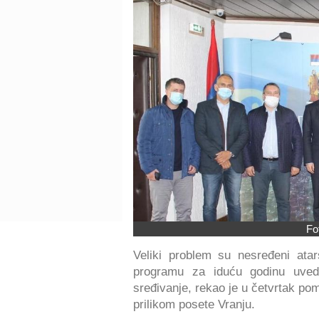
Fo
Veliki problem su nesređeni ata
programu za iduću godinu uvede
sređivanje, rekao je u četvrtak po
prilikom posete Vranju.