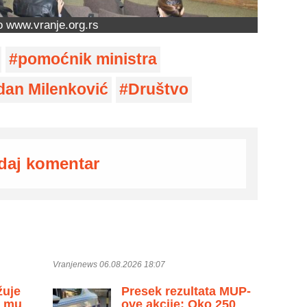
o www.vranje.org.rs
pomoćnik ministra
dan Milenković
Društvo
daj komentar
Vranjenews 06.08.2026 18:07
žuje
Presek rezultata MUP-
u mu
ove akcije: Oko 250