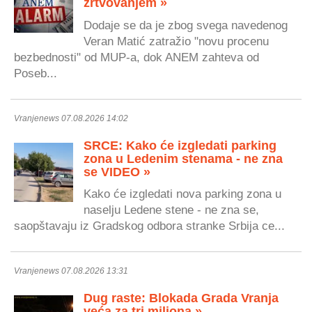
žrtvovanjem »
Dodaje se da je zbog svega navedenog
Veran Matić zatražio "novu procenu
bezbednosti" od MUP-a, dok ANEM zahteva od
Poseb...
Vranjenews 07.08.2026 14:02
SRCE: Kako će izgledati parking
zona u Ledenim stenama - ne zna
se VIDEO »
Kako će izgledati nova parking zona u
naselju Ledene stene - ne zna se,
saopštavaju iz Gradskog odbora stranke Srbija ce...
Vranjenews 07.08.2026 13:31
Dug raste: Blokada Grada Vranja
veća za tri miliona »