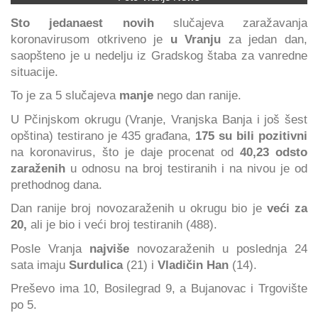
Sto jedanaest novih
slučajeva zaražavanja
koronavirusom otkriveno je
u Vranju
za jedan dan,
saopšteno je u nedelju iz Gradskog štaba za vanredne
situacije.
To je za 5
slučajeva
manje
nego dan ranije.
U Pčinjskom okrugu (Vranje, Vranjska Banja i još šest
opština) testirano je 435 građana,
175 su bili pozitivni
na koronavirus, što je daje procenat od
40,23 odsto
zaraženih
u odnosu na broj testiranih i na nivou je od
prethodnog dana.
Dan ranije broj novozaraženih u okrugu bio je
veći za
20,
ali je bio i veći broj testiranih (488).
Posle Vranja
najviše
novozaraženih u poslednja 24
sata imaju
Surdulica
(21) i
Vladičin Han
(14).
Preševo ima 10, Bosilegrad 9, a Bujanovac i Trgovište
po 5.