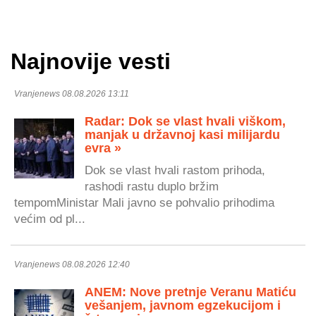
Najnovije vesti
Vranjenews 08.08.2026 13:11
Radar: Dok se vlast hvali viškom,
manjak u državnoj kasi milijardu
evra »
Dok se vlast hvali rastom prihoda,
rashodi rastu duplo bržim
tempomMinistar Mali javno se pohvalio prihodima
većim od pl...
Vranjenews 08.08.2026 12:40
ANEM: Nove pretnje Veranu Matiću
vešanjem, javnom egzekucijom i