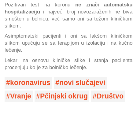
Pozitivan test na koronu
ne znači automatsku
hospitalizaciju
i najveći broj novozaraženih ne biva
smešten u bolnicu, već samo oni sa težom kliničkom
slikom.
Asimptomatski pacijenti i oni sa lakšom kliničkom
slikom upućuju se sa terapijom u izolaciju i na kućno
lečenje.
Lekari na osnovu kliničke slike i stanja pacijenta
procenjuju ko je za bolničko lečenje.
koronavirus
novi slučajevi
Vranje
Pčinjski okrug
Društvo