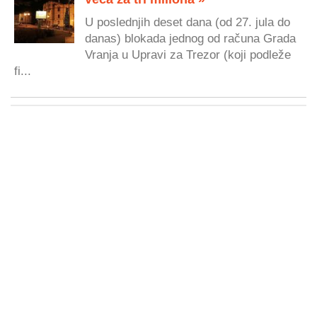
U poslednjih deset dana (od 27. jula do
danas) blokada jednog od računa Grada
Vranja u Upravi za Trezor (koji podleže
fi...