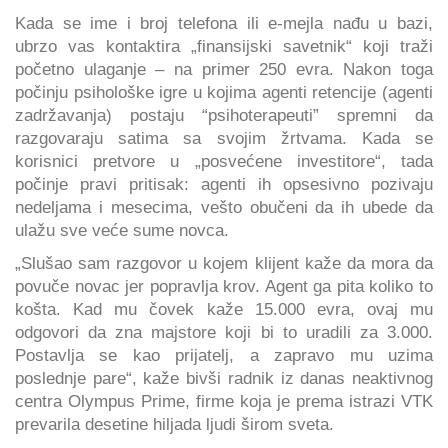
Kada se ime i broj telefona ili e-mejla nađu u bazi,
ubrzo vas kontaktira „finansijski savetnik“ koji traži
početno ulaganje – na primer 250 evra. Nakon toga
počinju psihološke igre u kojima agenti retencije (agenti
zadržavanja) postaju “psihoterapeuti” spremni da
razgovaraju satima sa svojim žrtvama. Kada se
korisnici pretvore u „posvećene investitore“, tada
počinje pravi pritisak: agenti ih opsesivno pozivaju
nedeljama i mesecima, vešto obučeni da ih ubede da
ulažu sve veće sume novca.
„Slušao sam razgovor u kojem klijent kaže da mora da
povuče novac jer popravlja krov. Agent ga pita koliko to
košta. Kad mu čovek kaže 15.000 evra, ovaj mu
odgovori da zna majstore koji bi to uradili za 3.000.
Postavlja se kao prijatelj, a zapravo mu uzima
poslednje pare“, kaže bivši radnik iz danas neaktivnog
centra Olympus Prime, firme koja je prema istrazi VTK
prevarila desetine hiljada ljudi širom sveta.