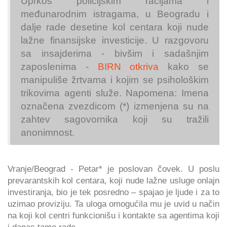
Uprkos policijskim racijama i
međunarodnim istragama, u Beogradu i
dalje rade desetine kol centara koji nude
lažne finansijske investicije. U razgovoru
sa insajderima - bivšim i sadašnjim
zaposlenima -
BIRN otkriva
kako se
manipuliše žrtvama i kojim se psihološkim
trikovima agenti služe. Napomena: Imena
označena zvezdicom (*) izmenjena su na
zahtev sagovornika koji su tražili
anonimnost.
Vranje/Beograd - Petar* je poslovan čovek. U poslu
prevarantskih kol centara, koji nude lažne usluge onlajn
investiranja, bio je tek posredno – spajao je ljude i za to
uzimao proviziju. Ta uloga omogućila mu je uvid u način
na koji kol centri funkcionišu i kontakte sa agentima koji
i danas tamo rade.