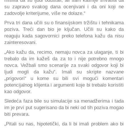
su zapravo svakog dana ocenjivani i da oni koji ne
zadovolje kriterijume, više ne dolaze.“
Prva tri dana učili su o finansijskom tržištu i tehnikama
poziva. Treći dan bio je ključan. Učili su kako da
reaguju kada sagovornici preko telefona kažu da nisu
zainteresovani.
„Ako kažu da, recimo, nemaju novca za ulaganje, ti bi
trebalo da im kažeš da za to i nije potrebno mnogo
novca. Vežbali smo scenarije za svaki odgovor koji bi
ljudi mogli da kažu“. Imali su skripte nazvane
„prigovori“ u kome su bili svi mogući komentari
potencijalnog klijenta i argumenti koje bi trebalo koristiti
kao odgovor.
Sledeća faza bile su simulacije sa menadžerima i tada
im je prvi put sugerisano da bi neki od tih poziva mogao
biti prevara.
„Pitali su nas, hipotetički, da li bi imali problem ako bi