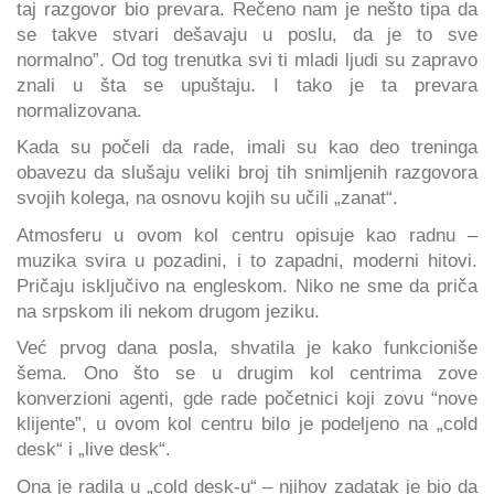
taj razgovor bio prevara. Rečeno nam je nešto tipa da
se takve stvari dešavaju u poslu, da je to sve
normalno”. Od tog trenutka svi ti mladi ljudi su zapravo
znali u šta se upuštaju. I tako je ta prevara
normalizovana.
Kada su počeli da rade, imali su kao deo treninga
obavezu da slušaju veliki broj tih snimljenih razgovora
svojih kolega, na osnovu kojih su učili „zanat“.
Atmosferu u ovom kol centru opisuje kao radnu –
muzika svira u pozadini, i to zapadni, moderni hitovi.
Pričaju isključivo na engleskom. Niko ne sme da priča
na srpskom ili nekom drugom jeziku.
Već prvog dana posla, shvatila je kako funkcioniše
šema. Ono što se u drugim kol centrima zove
konverzioni agenti, gde rade početnici koji zovu “nove
klijente”, u ovom kol centru bilo je podeljeno na „cold
desk“ i „live desk“.
Ona je radila u „cold desk-u“ – njihov zadatak je bio da