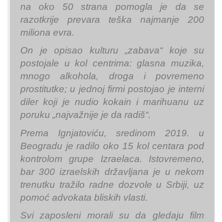
na oko 50 strana pomogla je da se
razotkrije prevara teška najmanje 200
miliona evra.
On je opisao kulturu „zabava“ koje su
postojale u kol centrima: glasna muzika,
mnogo alkohola, droga i povremeno
prostitutke; u jednoj firmi postojao je interni
diler koji je nudio kokain i marihuanu uz
poruku „najvažnije je da radiš“.
Prema Ignjatoviću, sredinom 2019. u
Beogradu je radilo oko 15 kol centara pod
kontrolom grupe Izraelaca. Istovremeno,
bar 300 izraelskih državljana je u nekom
trenutku tražilo radne dozvole u Srbiji, uz
pomoć advokata bliskih vlasti.
Svi zaposleni morali su da gledaju film