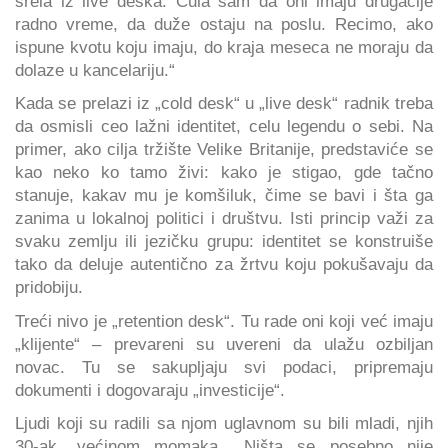
srela iz live deska. Čula sam da oni imaju drugačije
radno vreme, da duže ostaju na poslu. Recimo, ako
ispune kvotu koju imaju, do kraja meseca ne moraju da
dolaze u kancelariju.“
Kada se prelazi iz „cold desk“ u „live desk“ radnik treba
da osmisli ceo lažni identitet, celu legendu o sebi. Na
primer, ako cilja tržište Velike Britanije, predstaviće se
kao neko ko tamo živi: kako je stigao, gde tačno
stanuje, kakav mu je komšiluk, čime se bavi i šta ga
zanima u lokalnoj politici i društvu. Isti princip važi za
svaku zemlju ili jezičku grupu: identitet se konstruiše
tako da deluje autentično za žrtvu koju pokušavaju da
pridobiju.
Treći nivo je „retention desk“. Tu rade oni koji već imaju
„klijente“ – prevareni su uvereni da ulažu ozbiljan
novac. Tu se sakupljaju svi podaci, pripremaju
dokumenti i dogovaraju „investicije“.
Ljudi koji su radili sa njom uglavnom su bili mladi, njih
30-ak, većinom momaka. „Ništa se posebno nije