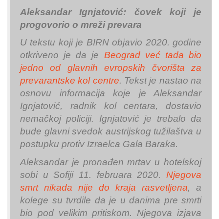
Aleksandar Ignjatović: čovek koji je
progovorio o mreži prevara
U tekstu koji je BIRN objavio 2020. godine
otkriveno je da je
Beograd već tada bio
jedno od glavnih evropskih čvorišta za
prevarantske kol centre
. Tekst je nastao na
osnovu informacija koje je Aleksandar
Ignjatović, radnik kol centara, dostavio
nemačkoj policiji. Ignjatović je trebalo da
bude glavni svedok austrijskog tužilaštva u
postupku protiv Izraelca Gala Baraka.
Aleksandar je pronađen mrtav u hotelskoj
sobi u Sofiji 11. februara 2020.
Njegova
smrt nikada nije do kraja rasvetljena
, a
kolege su tvrdile da je u danima pre smrti
bio pod velikim pritiskom. Njegova izjava