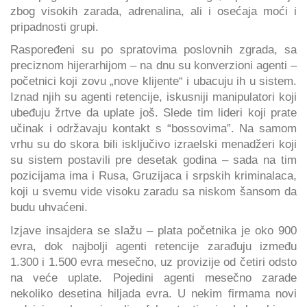
zbog visokih zarada, adrenalina, ali i osećaja moći i
pripadnosti grupi.
Raspoređeni su po spratovima poslovnih zgrada, sa
preciznom hijerarhijom – na dnu su konverzioni agenti –
početnici koji zovu „nove klijente“ i ubacuju ih u sistem.
Iznad njih su agenti retencije, iskusniji manipulatori koji
ubeđuju žrtve da uplate još. Slede tim lideri koji prate
učinak i održavaju kontakt s “bossovima”. Na samom
vrhu su do skora bili isključivo izraelski menadžeri koji
su sistem postavili pre desetak godina – sada na tim
pozicijama ima i Rusa, Gruzijaca i srpskih kriminalaca,
koji u svemu vide visoku zaradu sa niskom šansom da
budu uhvaćeni.
Izjave insajdera se slažu – plata početnika je oko 900
evra, dok najbolji agenti retencije zarađuju između
1.300 i 1.500 evra mesečno, uz provizije od četiri odsto
na veće uplate. Pojedini agenti mesečno zarade
nekoliko desetina hiljada evra. U nekim firmama novi