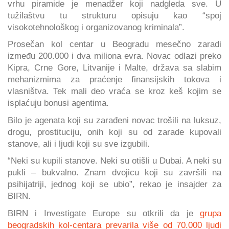
vrhu piramide je menadžer koji nadgleda sve. U
tužilaštvu tu strukturu opisuju kao “spoj
visokotehnološkog i organizovanog kriminala”.
Prosečan kol centar u Beogradu mesečno zaradi
između 200.000 i dva miliona evra. Novac odlazi preko
Kipra, Crne Gore, Litvanije i Malte, država sa slabim
mehanizmima za praćenje finansijskih tokova i
vlasništva. Tek mali deo vraća se kroz keš kojim se
isplaćuju bonusi agentima.
Bilo je agenata koji su zarađeni novac trošili na luksuz,
drogu, prostituciju, onih koji su od zarade kupovali
stanove, ali i ljudi koji su sve izgubili.
“Neki su kupili stanove. Neki su otišli u Dubai. A neki su
pukli – bukvalno. Znam dvojicu koji su završili na
psihijatriji, jednog koji se ubio”, rekao je insajder za
BIRN.
BIRN i Investigate Europe su otkrili da je
grupa
beogradskih kol-centara prevarila više od 70.000 ljudi