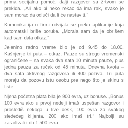
prima socijalnu pomoć, dalji razgovor sa žrtvom se
prekida. „Ali ako bi neko rekao da ima rak, svako je
sam morao da odluči da li će nastaviti.“
Komunikacija u firmi odvijala se preko aplikacije koja
automatski briše poruke. „Morala sam da je obrišem
kad sam dala otkaz.“
Jelenino radno vreme bilo je od 9.45 do 18.00.
Kašnjenje tri puta – otkaz. Pauze su strogo vremenski
ograničene – na svaka dva sata 10 minuta pauze, plus
jedna pauza za ručak od 45 minuta. Dnevna kvota –
dva sata aktivnog razgovora ili 400 poziva. Tri puta
moraju da pozovu istu osobu pre nego što je skinu s
liste.
Njena početna plata bila je 900 evra, uz bonuse. „Bonus
100 evra ako u prvoj nedelji imaš uspešan razgovor i
proslediš nekoga u live desk, 100 evra za svakog
sledećeg klijenta, 200 ako imaš tri.“ Najbolji su
zarađivali i do 1.500 evra.