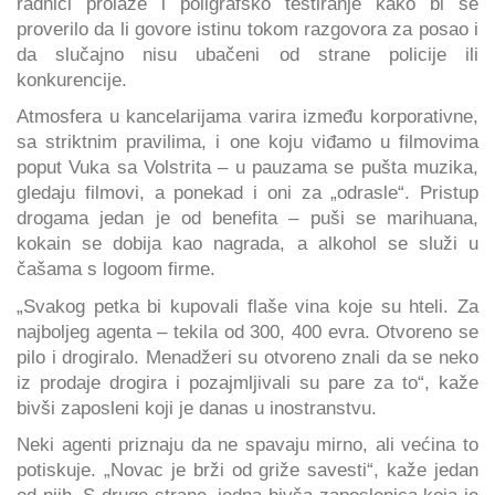
radnici prolaze i poligrafsko testiranje kako bi se
proverilo da li govore istinu tokom razgovora za posao i
da slučajno nisu ubačeni od strane policije ili
konkurencije.
Atmosfera u kancelarijama varira između korporativne,
sa striktnim pravilima, i one koju viđamo u filmovima
poput Vuka sa Volstrita – u pauzama se pušta muzika,
gledaju filmovi, a ponekad i oni za „odrasle“. Pristup
drogama jedan je od benefita – puši se marihuana,
kokain se dobija kao nagrada, a alkohol se služi u
čašama s logoom firme.
„Svakog petka bi kupovali flaše vina koje su hteli. Za
najboljeg agenta – tekila od 300, 400 evra. Otvoreno se
pilo i drogiralo. Menadžeri su otvoreno znali da se neko
iz prodaje drogira i pozajmljivali su pare za to“, kaže
bivši zaposleni koji je danas u inostranstvu.
Neki agenti priznaju da ne spavaju mirno, ali većina to
potiskuje. „Novac je brži od griže savesti“, kaže jedan