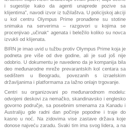
i sugestije kako da agenti unaprede pozive sa
klijentima”, navodi izvor iz tužilaštva. U policijskoj akciji
u kol centru Olympus Prime pronađene su stotine
snimaka na serverima – razgovori u kojima se
procenjivao „učinak“ agenata i beležilo koliko su novca
izvukli od klijenata.
BIRN je imao uvid u tužbu protiv Olympus Prime koja je
podneta pre više od dve godine, ali je sud još nije
odobrio. U dokumentu je navedeno da je kompanija bila
deo međunarodne mreže prevarantskih kol centara sa
sedištem u Beogradu, povezanih s izraelskim
državljanima i platformama za lažno onlajn trgovanje.
Centri su organizovani po međunarodnom modelu:
odvojeni deskovi za nemačko, skandinavsko i englesko
govorno područje, sa posebnim smenama za Kanadu i
Australiju gde radni dan počinje popodne i traje do
kasno u noć. Na zidovima vise zastave država koje
donose najveću zaradu. Svaki tim ima svog lidera, a na