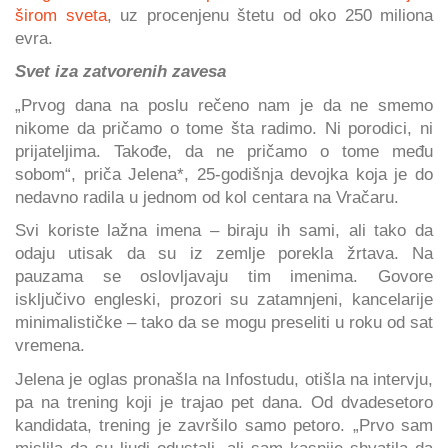
širom sveta
, uz procenjenu štetu od oko 250 miliona
evra.
Svet iza zatvorenih zavesa
„Prvog dana na poslu rečeno nam je da ne smemo
nikome da pričamo o tome šta radimo. Ni porodici, ni
prijateljima. Takođe, da ne pričamo o tome među
sobom“, priča Jelena*, 25-godišnja devojka koja je do
nedavno radila u jednom od kol centara na Vračaru.
Svi koriste lažna imena – biraju ih sami, ali tako da
odaju utisak da su iz zemlje porekla žrtava. Na
pauzama se oslovljavaju tim imenima. Govore
isključivo engleski, prozori su zatamnjeni, kancelarije
minimalističke – tako da se mogu preseliti u roku od sat
vremena.
Jelena je oglas pronašla na Infostudu, otišla na intervju,
pa na trening koji je trajao pet dana. Od dvadesetoro
kandidata, trening je završilo samo petoro. „Prvo sam
mislila da su ljudi odustali, ali sam kasnije shvatila da