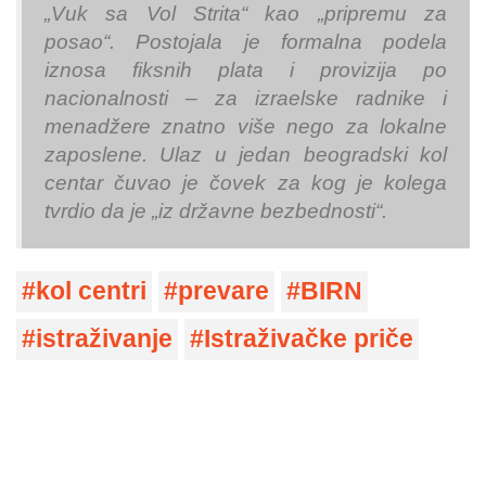
„Vuk sa Vol Strita“ kao „pripremu za
posao“. Postojala je formalna podela
iznosa fiksnih plata i provizija po
nacionalnosti – za izraelske radnike i
menadžere znatno više nego za lokalne
zaposlene. Ulaz u jedan beogradski kol
centar čuvao je čovek za kog je kolega
tvrdio da je „iz državne bezbednosti“.
kol centri
prevare
BIRN
istraživanje
Istraživačke priče