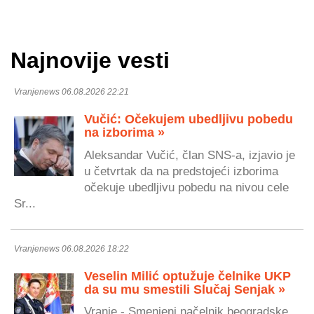
Najnovije vesti
Vranjenews 06.08.2026 22:21
Vučić: Očekujem ubedljivu pobedu
na izborima »
Aleksandar Vučić, član SNS-a, izjavio je
u četvrtak da na predstojeći izborima
očekuje ubedljivu pobedu na nivou cele
Sr...
Vranjenews 06.08.2026 18:22
Veselin Milić optužuje čelnike UKP
da su mu smestili Slučaj Senjak »
Vranje - Smenjeni načelnik beogradske