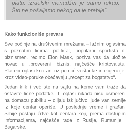
platu, izraelski menadžer je samo rekao:
Što ne pošaljemo nekog da je prebije”.
Kako funkcioniše prevara
Sve počinje na društvenim mrežama – lažnim oglasima
s poznatim licima: političar, popularni sportista ili
biznismen, recimo Elon Mask, poziva vas da uložite
novac u „provereni“ biznis, najčešće kriptovalutu.
Plaćeni oglasi kreirani uz pomoć veštačke inteligencije,
kroz video-poruke obećavaju „recept za bogatstvo“.
Jedan klik i već ste na sajtu na kome vam traže da
ostavite lične podatke. Ti oglasi nikada nisu usmereni
na domaću publiku – ciljaju isključivo ljude van zemlje
iz koje centar operiše. U poslednje vreme i građani
Srbije postaju žrtve kol centara koji, prema dostupim
informacijama, najčešće rade iz Rusije, Rumunije i
Bugarske.