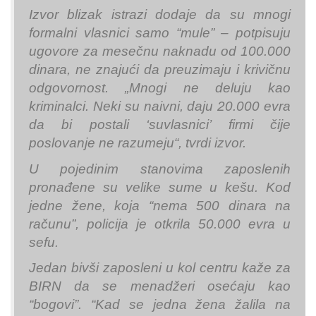
Izvor blizak istrazi dodaje da su mnogi
formalni vlasnici samo “mule” – potpisuju
ugovore za mesečnu naknadu od 100.000
dinara, ne znajući da preuzimaju i krivičnu
odgovornost. „Mnogi ne deluju kao
kriminalci. Neki su naivni, daju 20.000 evra
da bi postali ‘suvlasnici’ firmi čije
poslovanje ne razumeju“, tvrdi izvor.
U pojedinim stanovima zaposlenih
pronađene su velike sume u kešu. Kod
jedne žene, koja “nema 500 dinara na
računu”, policija je otkrila 50.000 evra u
sefu.
Jedan bivši zaposleni u kol centru kaže za
BIRN da se menadžeri osećaju kao
“bogovi”. “Kad se jedna žena žalila na