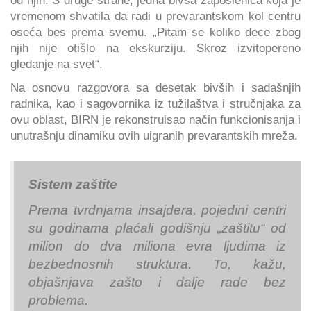
od njih. S druge strane, jedna bivša zaposlenica koja je
vremenom shvatila da radi u prevarantskom kol centru
oseća bes prema svemu. „Pitam se koliko dece zbog
njih nije otišlo na ekskurziju. Skroz izvitopereno
gledanje na svet“.
Na osnovu razgovora sa desetak bivših i sadašnjih
radnika, kao i sagovornika iz tužilaštva i stručnjaka za
ovu oblast, BIRN je rekonstruisao način funkcionisanja i
unutrašnju dinamiku ovih uigranih prevarantskih mreža.
Sistem zaštite
Prema tvrdnjama insajdera, pojedini centri
su godinama plaćali godišnju „zaštitu“ od
milion do dva miliona evra ljudima iz
bezbednosnih struktura. To, kažu,
objašnjava zašto i dalje rade bez
problema.