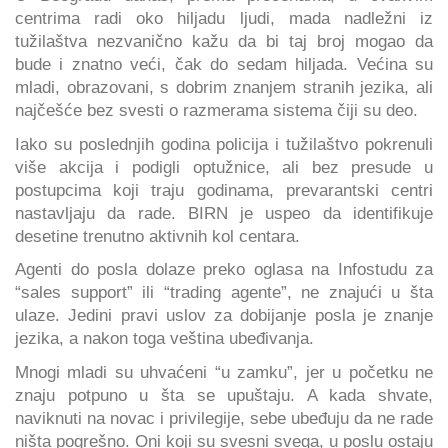
centrima radi oko hiljadu ljudi, mada nadležni iz
tužilaštva nezvanično kažu da bi taj broj mogao da
bude i znatno veći, čak do sedam hiljada. Većina su
mladi, obrazovani, s dobrim znanjem stranih jezika, ali
najčešće bez svesti o razmerama sistema čiji su deo.
Iako su poslednjih godina policija i tužilaštvo pokrenuli
više akcija i podigli optužnice, ali bez presude u
postupcima koji traju godinama, prevarantski centri
nastavljaju da rade. BIRN je uspeo da identifikuje
desetine trenutno aktivnih kol centara.
Agenti do posla dolaze preko oglasa na Infostudu za
“sales support” ili “trading agente”, ne znajući u šta
ulaze. Jedini pravi uslov za dobijanje posla je znanje
jezika, a nakon toga veština ubeđivanja.
Mnogi mladi su uhvaćeni “u zamku”, jer u početku ne
znaju potpuno u šta se upuštaju. A kada shvate,
naviknuti na novac i privilegije, sebe ubeđuju da ne rade
ništa pogrešno. Oni koji su svesni svega, u poslu ostaju