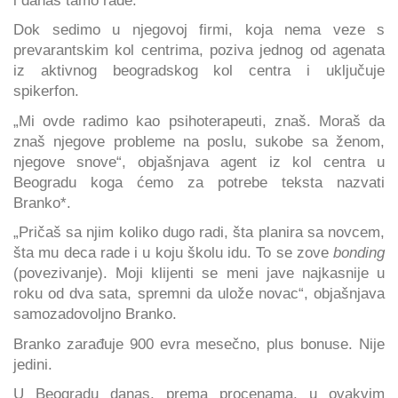
Dok sedimo u njegovoj firmi, koja nema veze s
prevarantskim kol centrima, poziva jednog od agenata
iz aktivnog beogradskog kol centra i uključuje
spikerfon.
„Mi ovde radimo kao psihoterapeuti, znaš. Moraš da
znaš njegove probleme na poslu, sukobe sa ženom,
njegove snove“, objašnjava agent iz kol centra u
Beogradu koga ćemo za potrebe teksta nazvati
Branko*.
„Pričaš sa njim koliko dugo radi, šta planira sa novcem,
šta mu deca rade i u koju školu idu. To se zove
bonding
(povezivanje). Moji klijenti se meni jave najkasnije u
roku od dva sata, spremni da ulože novac“, objašnjava
samozadovoljno Branko.
Branko zarađuje 900 evra mesečno, plus bonuse. Nije
jedini.
U Beogradu danas, prema procenama, u ovakvim