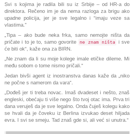
Svi s kojima je radila bili su iz Srbije – od HR-a do
direktora. Rečeno im je da nema razloga za brigu ako
upadne policija, jer je sve legalno i “imaju veze sa
vlastima.”
„Tipa – ako bude neka frka, samo nemojte ništa da
pričate i to je to, samo govorite
i sve
ne znam ništa
će biti ok“, kaže ona za BIRN.
„Ne znam da li su moje kolege imale etičke dileme. Mi
među sobom o tome nismo pričali.“
Jedan bivši agent iz inostranstva danas kaže da „niko
ne počne s namerom da vara“.
„Dođeš jer ti treba novac. Imaš dvadeset i nešto, znaš
engleski, obećaju ti više nego što tvoj otac ima. Prva tri
dana veruješ da je sve legalno. Onda čuješ kolegu kako
se hvali da je čoveku iz Berlina izvukao deset hiljada
evra. I svi se smeju. Tad znaš gde si, ali već si unutra.“