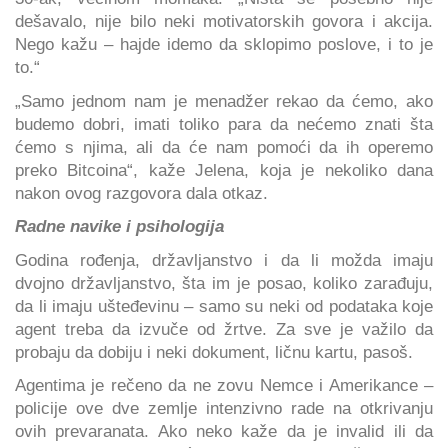
dešavalo, nije bilo neki motivatorskih govora i akcija.
Nego kažu – hajde idemo da sklopimo poslove, i to je
to.“
„Samo jednom nam je menadžer rekao da ćemo, ako
budemo dobri, imati toliko para da nećemo znati šta
ćemo s njima, ali da će nam pomoći da ih operemo
preko Bitcoina“, kaže Jelena, koja je nekoliko dana
nakon ovog razgovora dala otkaz.
Radne navike i psihologija
Godina rođenja, državljanstvo i da li možda imaju
dvojno državljanstvo, šta im je posao, koliko zarađuju,
da li imaju ušteđevinu – samo su neki od podataka koje
agent treba da izvuče od žrtve. Za sve je važilo da
probaju da dobiju i neki dokument, ličnu kartu, pasoš.
Agentima je rečeno da ne zovu Nemce i Amerikance –
policije ove dve zemlje intenzivno rade na otkrivanju
ovih prevaranata. Ako neko kaže da je invalid ili da