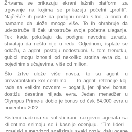
Žrtvama se prikazuju ekrani lažnih platformi za
trgovanje na kojima se prikazuju početni „profiti“.
Najčešće ih puste da podignu nešto sitno, a onda ih
namame da ulože mnogo više. To ih ohrabruje da
udvostruče ili čak utrostruče svoja početna ulaganja.
Tek kada pokušaju da podignu navodnu zaradu,
shvataju da nešto nije u redu. Odjednom, isplate se
odlažu, a agenti postaju nedostupni. U tom trenutku,
gubici mogu iznositi od nekoliko stotina evra do, u
pojedinim slučajevima, više od milion.
Što žrtve ulože više novca, to su agenti u
prevarantskim kol centrima – i to agenti retencije koji
rade sa velikim novcem – bogatiji, jer njihovi bonusi
dostižu desetine hiljada evra. Jedan menadžer u
Olympus Prime-u dobio je bonus od čak 84.000 evra u
novembru 2022.
Sistemi nadzora su sofisticirani: razgovori agenata sa
klijentima snimaju se i kasnije ocenjuju. “Tim lideri i
izraelski supervizori analiziraju svaki poziv, daju ocene