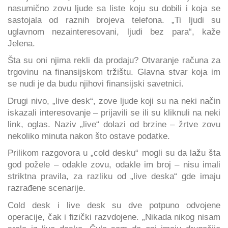
nasumično zovu ljude sa liste koju su dobili i koja se
sastojala od raznih brojeva telefona. „Ti ljudi su
uglavnom nezainteresovani, ljudi bez para“, kaže
Jelena.
Šta su oni njima rekli da prodaju? Otvaranje računa za
trgovinu na finansijskom tržištu. Glavna stvar koja im
se nudi je da budu njihovi finansijski savetnici.
Drugi nivo, „live desk“, zove ljude koji su na neki način
iskazali interesovanje – prijavili se ili su kliknuli na neki
link, oglas. Naziv „live“ dolazi od brzine – žrtve zovu
nekoliko minuta nakon što ostave podatke.
Prilikom razgovora u „cold desku“ mogli su da lažu šta
god požele – odakle zovu, odakle im broj – nisu imali
striktna pravila, za razliku od „live deska“ gde imaju
razrađene scenarije.
Cold desk i live desk su dve potpuno odvojene
operacije, čak i fizički razvdojene. „Nikada nikog nisam