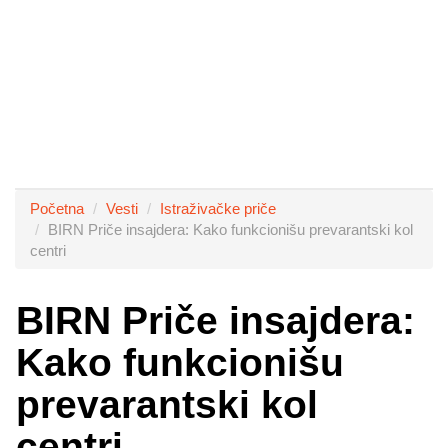
Početna
Vesti
Istraživačke priče
BIRN Priče insajdera: Kako funkcionišu prevarantski kol
centri
BIRN Priče insajdera:
Kako funkcionišu
prevarantski kol
centri