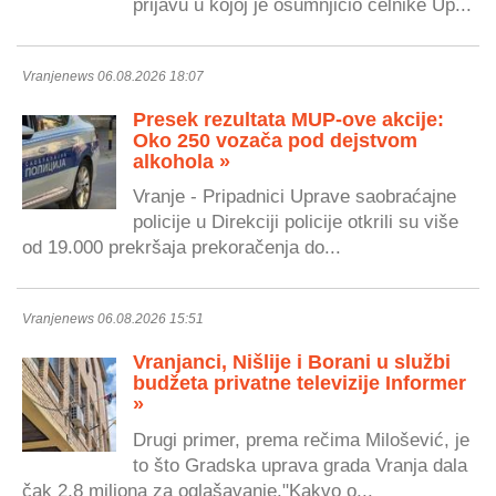
prijavu u kojoj je osumnjičio čelnike Up...
Vranjenews 06.08.2026 18:07
Presek rezultata MUP-ove akcije:
Oko 250 vozača pod dejstvom
alkohola »
Vranje - Pripadnici Uprave saobraćajne
policije u Direkciji policije otkrili su više
od 19.000 prekršaja prekoračenja do...
Vranjenews 06.08.2026 15:51
Vranjanci, Nišlije i Borani u službi
budžeta privatne televizije Informer
»
Drugi primer, prema rečima Milošević, je
to što Gradska uprava grada Vranja dala
čak 2,8 miliona za oglašavanje."Kakvo o...