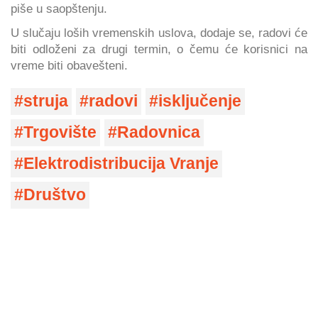
piše u saopštenju.
U slučaju loših vremenskih uslova, dodaje se, radovi će
biti odloženi za drugi termin, o čemu će korisnici na
vreme biti obavešteni.
struja
radovi
isključenje
Trgovište
Radovnica
Elektrodistribucija Vranje
Društvo