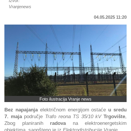
Izvor:
Vranjenews
04.05.2025 11:20
Foto ilustracija Vranje news
Bez napajanja
električnom energijom ostaće
u sredu
7. maja
područje
Trafo reona TS 35/10 kV
Trgovište
,
Zbog planiranih
radova
na elektroenergetskim
objektima, saopšteno je iz
Elektrodistribucije Vranje
.