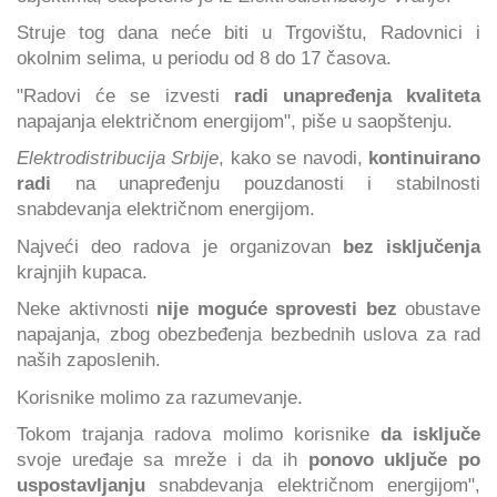
Struje tog dana neće biti u Trgovištu, Radovnici i
okolnim selima, u periodu od 8 do 17 časova.
"Radovi će se izvesti
radi unapređenja kvaliteta
napajanja električnom energijom", piše u saopštenju.
Elektrodistribucija Srbije
, kako se navodi,
kontinuirano
radi
na unapređenju pouzdanosti i stabilnosti
snabdevanja električnom energijom.
Najveći deo radova je organizovan
bez isključenja
krajnjih kupaca.
Neke aktivnosti
nije moguće sprovesti bez
obustave
napajanja, zbog obezbeđenja bezbednih uslova za rad
naših zaposlenih.
Korisnike molimo za razumevanje.
Tokom trajanja radova molimo korisnike
da isključe
svoje uređaje sa mreže i da ih
ponovo uključe po
uspostavljanju
snabdevanja električnom energijom",