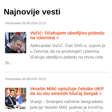
Najnovije vesti
Vranjenews 06.08.2026 22:21
Vučić: Očekujem ubedljivu pobedu
na izborima »
Aleksandar Vučić, član SNS-a, izjavio je
u četvrtak da na predstojeći izborima
očekuje ubedljivu pobedu na nivou cele
Sr...
Vranjenews 06.08.2026 18:22
Veselin Milić optužuje čelnike UKP
da su mu smestili Slučaj Senjak »
Vranje - Smenjeni načelnik beogradske
policije Veselin Milić podneo je krivičnu