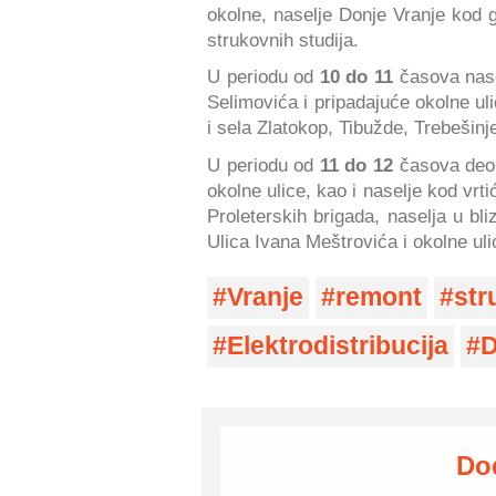
okolne, naselje Donje Vranje kod g
strukovnih studija.
U periodu od
10 do 11
časova nase
Selimovića i pripadajuće okolne uli
i sela Zlatokop, Tibužde, Trebešinj
U periodu od
11 do 12
časova deo u
okolne ulice, kao i naselje kod vrti
Proleterskih brigada, naselja u bl
Ulica Ivana Meštrovića i okolne ul
Vranje
remont
str
Elektrodistribucija
D
Do