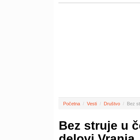
Početna
Vesti
Društvo
Bez st
Bez struje u č
delovi Vranja