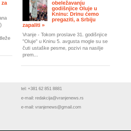
 za
obeležavanju
godišnjice Oluje u
Kninu: Drinu ćemo
ana
pregaziti, a Srbiju
)
zapaliti »
Vranje - Tokom proslave 31. godišnjice
dleže
"Oluje" u Kninu 5. avgusta mogle su se
čuti ustaške pesme, pozivi na nasilje
prem...
tel: +381 62 851 8881
e-mail:
redakcija@vranjenews.rs
e-mail:
vranjenews@gmail.com