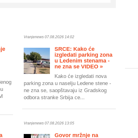
Vranjenews 07.08.2026 14:02
je
SRCE: Kako će
izgledati parking zona
u Ledenim stenama -
ne zna se VIDEO »
Kako će izgledati nova
denog
parking zona u naselju Ledene stene -
nu
ne zna se, saopštavaju iz Gradskog
EM
odbora stranke Srbija ce...
Vranjenews 07.08.2026 13:05
a
Govor mržnje na