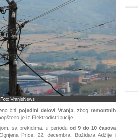
Foto VranjeNews
eno biti
pojedini delovi Vranja
, zbog
remontnih
opšteno je iz Elektrodistribucije.
jom, sa prekidima, u periodu
od 9 do 10 časova
 Ognjena Price, 22. decembra, Božidara Adžije i