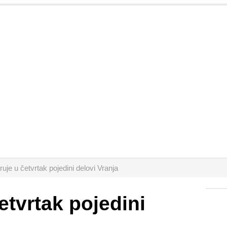
ruje u četvrtak pojedini delovi Vranja
etvrtak pojedini