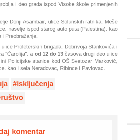
roblja i deo grada ispod Visoke škole primenjenih
lje Donji Asambair, ulice Solunskih ratnika, Meše
ce, naselje ispod starog auto puta (Palestina), kao
e i Preobražanje.
lice Proleterskih brigada, Dobrivoja Stankovića i
ća "Čarolija", a
od 12 do 13
časova drugi deo ulice
izini Policijske stanice kod OŠ Svetozar Marković,
ice, kao i sela Neradovac, Ribince i Pavlovac.
uja
isključenja
ruštvo
daj komentar