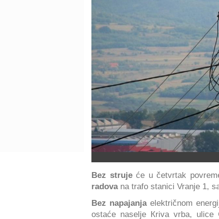
Bez struje
će u četvrtak povrem
radova
na trafo stanici Vranje 1, sa
Bez napajanja
električnom energi
ostaće naselje Кriva vrba, ulice