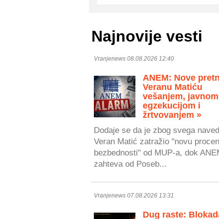
Najnovije vesti
Vranjenews 08.08.2026 12:40
ANEM: Nove pretn
Veranu Matiću
vešanjem, javnom
egzekucijom i
žrtvovanjem »
Dodaje se da je zbog svega nave
Veran Matić zatražio "novu proce
bezbednosti" od MUP-a, dok AN
zahteva od Poseb...
Vranjenews 07.08.2026 13:31
Dug raste: Blokad