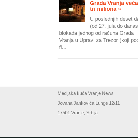
Grada Vranja veća
tri miliona »
U poslednjih deset d
(od 27. jula do danas
blokada jednog od računa Grada
Vranja u Upravi za Trezor (koji po
fi...
Medijska kuća Vranje News
Jovana Jankovića Lunge 12/11
17501 Vranje, Srbija