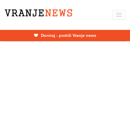
Skip
to
Toggl
main
navig
content
Doniraj - podrži Vranje news