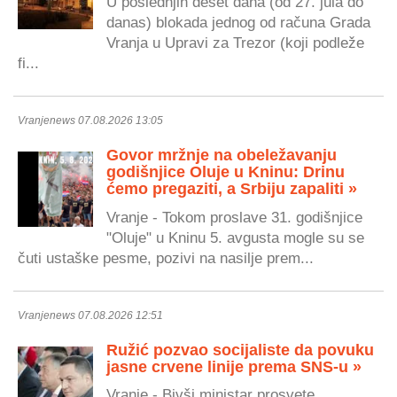
U poslednjih deset dana (od 27. jula do
danas) blokada jednog od računa Grada
Vranja u Upravi za Trezor (koji podleže
fi...
Vranjenews 07.08.2026 13:05
Govor mržnje na obeležavanju
godišnjice Oluje u Kninu: Drinu
ćemo pregaziti, a Srbiju zapaliti »
Vranje - Tokom proslave 31. godišnjice
"Oluje" u Kninu 5. avgusta mogle su se
čuti ustaške pesme, pozivi na nasilje prem...
Vranjenews 07.08.2026 12:51
Ružić pozvao socijaliste da povuku
jasne crvene linije prema SNS-u »
Vranje - Bivši ministar prosvete,