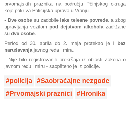
prvomajskih praznika na području Pčinjskog okruga
koje pokriva Policijska uprava u Vranju.
-
Dve osobe
su zadobile
lake telesne povrede
, a zbog
upravljanja vozilom
pod dejstvom alkohola
zadržane
su
dve osobe.
Period od 30. aprila do 2. maja protekao je i
bez
narušavanja
javnog reda i mira.
- Nije bilo registrovanih prekršaja iz oblasti Zakona o
javnom redu i miru - saopšteno je iz policije.
policija
Saobraćajne nezgode
Prvomajski praznici
Hronika