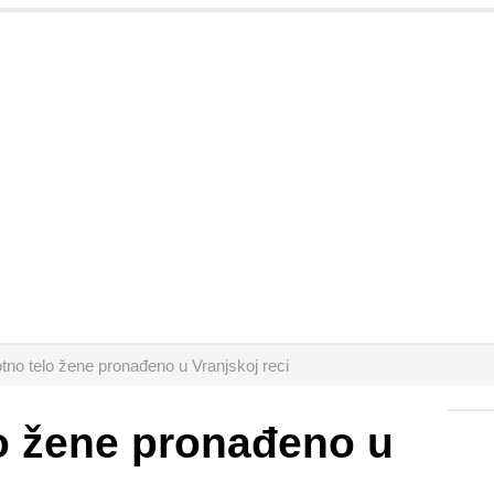
tno telo žene pronađeno u Vranjskoj reci
o žene pronađeno u