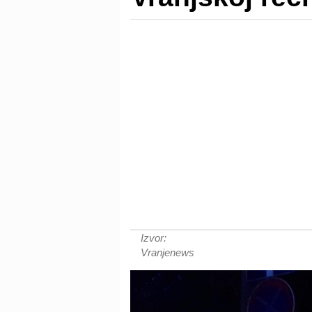
Izvor:
Vranjenews