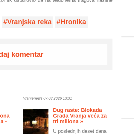
ozornik ustanovio da na telubnema tragova nasilne
Vranjska reka
Hronika
daj komentar
Vranjenews 07.08.2026 13:31
Dug raste: Blokada
zona
Grada Vranja veća za
a -
tri miliona »
»
U poslednjih deset dana