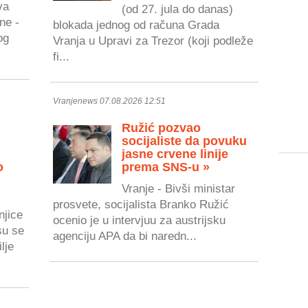
va
(od 27. jula do danas)
ne -
blokada jednog od računa Grada
og
Vranja u Upravi za Trezor (koji podleže
fi...
Vranjenews 07.08.2026 12:51
Ružić pozvao
socijaliste da povuku
jasne crvene linije
o
prema SNS-u »
Vranje - Bivši ministar
prosvete, socijalista Branko Ružić
njice
ocenio je u intervjuu za austrijsku
su se
agenciju APA da bi naredn...
lje