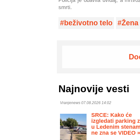
Policija je obavila uviđaj, a mrtv
smrti.
beživotno telo
Žena
Do
Najnovije vesti
Vranjenews 07.08.2026 14:02
SRCE: Kako će
izgledati parking 
u Ledenim stenam
ne zna se VIDEO 