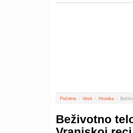
Početna
Vesti
Hronika
Beživo
Beživotno tel
Vranjskoj reci