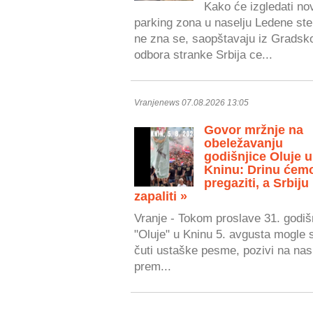
Kako će izgledati no
parking zona u naselju Ledene ste
ne zna se, saopštavaju iz Gradsk
odbora stranke Srbija ce...
Vranjenews 07.08.2026 13:05
Govor mržnje na
obeležavanju
godišnjice Oluje u
Kninu: Drinu ćem
pregaziti, a Srbiju
zapaliti »
Vranje - Tokom proslave 31. godiš
"Oluje" u Kninu 5. avgusta mogle 
čuti ustaške pesme, pozivi na nasi
prem...