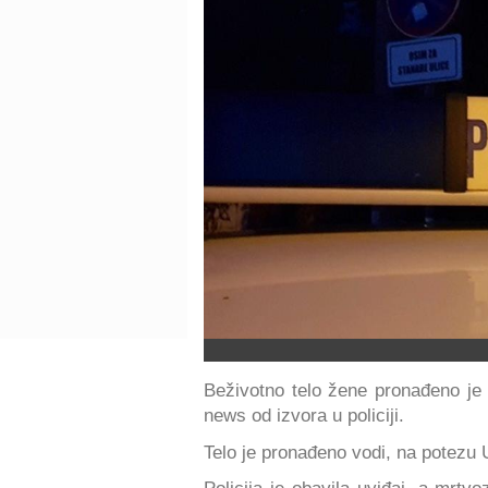
Beživotno telo žene pronađeno je 
news od izvora u policiji.
Telo je pronađeno vodi, na potezu U