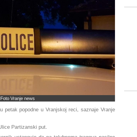
Foto Vranje news
u petak popodne u Vranjskoj reci, saznaje Vranje
lice Partizanski put.