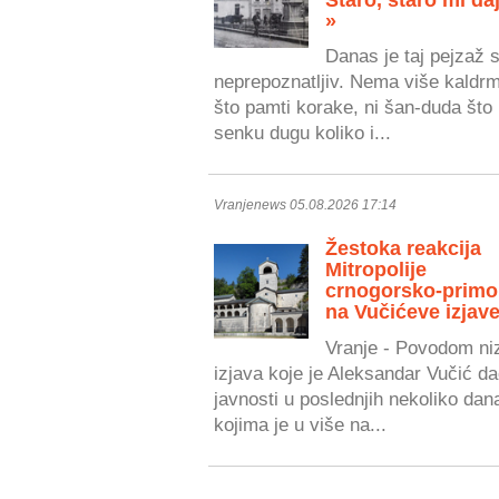
»
Danas je taj pejzaž 
neprepoznatljiv. Nema više kaldr
što pamti korake, ni šan-duda što 
senku dugu koliko i...
Vranjenews 05.08.2026 17:14
Žestoka reakcija
Mitropolije
crnogorsko-primo
na Vučićeve izjave
Vranje - Povodom ni
izjava koje je Aleksandar Vučić da
javnosti u poslednjih nekoliko dan
kojima je u više na...