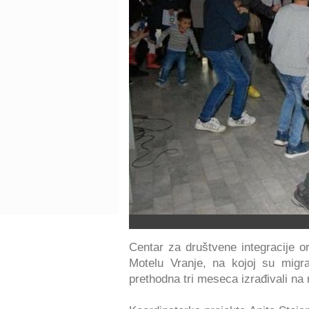
Centar za društvene integracije or
Motelu Vranje, na kojoj su migran
prethodna tri meseca izrađivali na