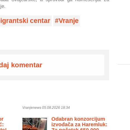
je.
igrantski centar
Vranje
daj komentar
Vranjenews 05.08.2026 18:34
or
Odabran konzorcijum
ć:
izvođača za Haremluk:
te!
Za početak 650.000