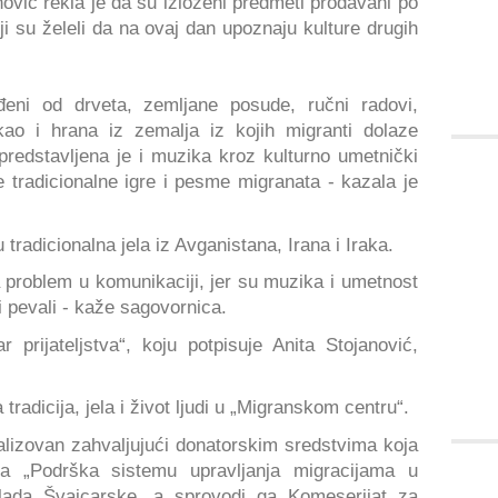
nović rekla je da su izloženi predmeti prodavani po
 su želeli da na ovaj dan upoznaju kulture drugih
ađeni od drveta, zemljane posude, ručni radovi,
 kao i hrana iz zemalja iz kojih migranti dolaze
 predstavljena je i muzika kroz kulturno umetnički
tradicionalne igre i pesme migranata - kazala je
u tradicionalna jela iz Avganistana, Irana i Iraka.
la problem u komunikaciji, jer su muzika i umetnost
 i pevali - kaže sagovornica.
 prijateljstva“, koju potpisuje Anita Stojanović,
 tradicija, jela i život ljudi u „Migranskom centru“.
ealizovan zahvaljujući donatorskim sredstvima koja
a „Podrška sistemu upravljanja migracijama u
a Vlada Švajcarske, a sprovodi ga Komeserijat za