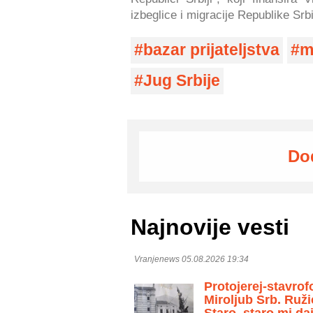
izbeglice i migracije Republike Srbi
bazar prijateljstva
m
Jug Srbije
Do
Najnovije vesti
Vranjenews 05.08.2026 19:34
Protojerej-stavrof
Miroljub Srb. Ruži
Staro, staro mi daj