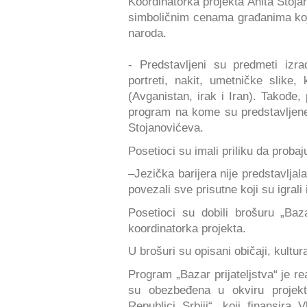
Koordinatorka projekta Anita Stoja
simboličnim cenama građanima koji
naroda.
- Predstavljeni su predmeti izr
portreti, nakit, umetničke slike,
(Avganistan, irak i Iran). Takođe,
program na kome su predstavljene 
Stojanovićeva.
Posetioci su imali priliku da probaj
–Jezička barijera nije predstavlja
povezali sve prisutne koji su igrali
Posetioci su dobili brošuru „Bazar
koordinatorka projekta.
U brošuri su opisani običaji, kultura
Program „Bazar prijateljstva“ je r
su obezbeđena u okviru projekt
Republici Srbiji“, koji finansir