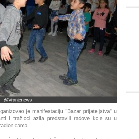
@Vranjenews
ganizovao je manifestaciju "Bazar prijateljstva" u
ti i tražioci azila predstavili radove koje su u
 radionicama.