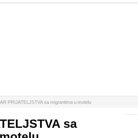
AR PRIJATELJSTVA sa migrantima u motelu
TELJSTVA sa
 motelu