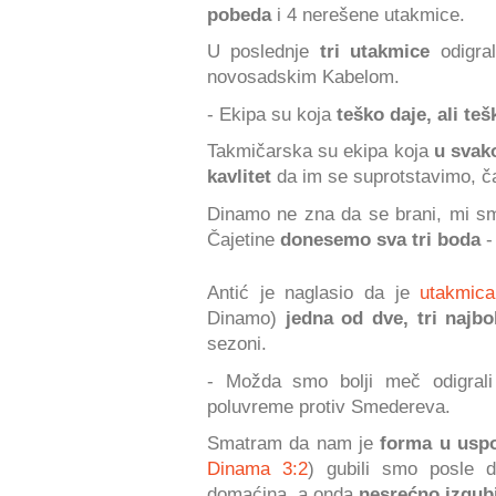
pobeda
i 4 nerešene utakmice.
U poslednje
tri utakmice
odigra
novosadskim Kabelom.
- Ekipa su koja
teško daje, ali teš
Takmičarska su ekipa koja
u svak
kavlitet
da im se suprotstavimo, ča
Dinamo ne zna da se brani, mi sm
Čajetine
donesemo sva tri boda
-
Antić je naglasio da je
utakmica
Dinamo)
jedna od dve, tri najbo
sezoni.
- Možda smo bolji meč odigrali
poluvreme protiv Smedereva.
Smatram da nam je
forma u usp
Dinama 3:2
) gubili smo posle 
domaćina, a onda
nesrećno izgubi