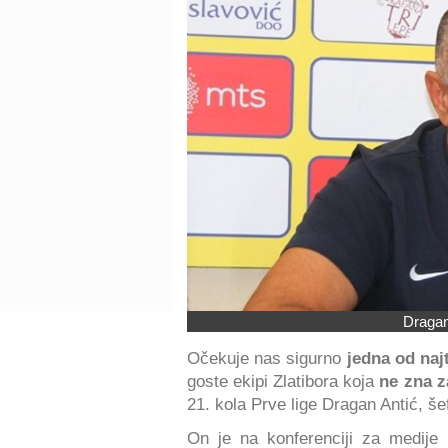
Dragan
Očekuje nas sigurno
jedna od naj
goste ekipi Zlatibora koja
ne zna z
21. kola Prve lige Dragan Antić, š
On je na konferenciji za medije 