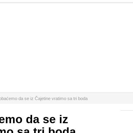
obaćemo da se iz Čajetine vratimo sa tri boda
emo da se iz
mo sa tri boda