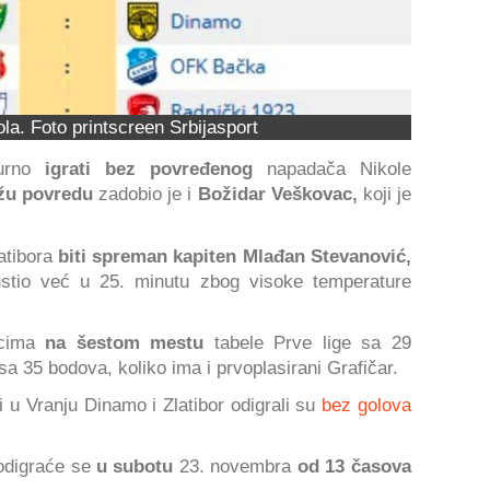
ola. Foto printscreen Srbijasport
gurno
igrati bez povređenog
napadača Nikole
žu povredu
zadobio je i
Božidar Veškovac,
koji je
atibora
biti spreman kapiten Mlađan Stevanović,
pustio već u 25. minutu zbog visoke temperature
rcima
na šestom mestu
tabele Prve lige sa 29
a 35 bodova, koliko ima i prvoplasirani Grafičar.
 u Vranju Dinamo i Zlatibor odigrali su
bez golova
odigraće se
u subotu
23. novembra
od 13 časova