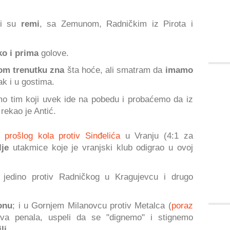
li su
remi
, sa Zemunom, Radničkim iz Pirota i
ko i prima
golove.
om trenutku zna
šta hoće, ali smatram da
imamo
k i u gostima.
o tim koji uvek ide na pobedu i probaćemo da iz
 rekao je Antić.
 prošlog kola protiv Sinđelića
u Vranju (4:1 za
lje
utakmice koje je vranjski klub odigrao u ovoj
 jedino protiv Radničkog u Kragujevcu i drugo
onu
; i u Gornjem Milanovcu protiv Metalca (
poraz
dva penala, uspeli da se "dignemo" i stignemo
li.