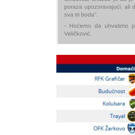
poraza upozoravajući, ali 
sva tri boda".
- Hoćemo da uhvatimo pr
Veličković.