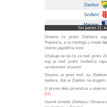
Svi parovi 21. k
Dinamo će protiv Zlatibora si
Popovića, a na treningu u sredu
te
slomio jagodičnu kost.
Očekuje se da će za meč protiv Zl
koji je meč protiv Sinđelića na
uzrokovane virusom.
Dinamo je pred meč sa Zlatibo
bodova, dok je Zlatibor na drugom s
U prvom delu prvenstva u utakmici
0:0
.
Susret između Zlatibora i Dinama 