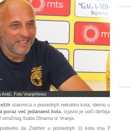
 Antić. Foto VranjeNews
težih
utakmica u poslednjih nekoliko kola, idemo u
a poraz već jedanaest kola
, izjavio je uoči derbija
ef stručnog štaba Dinama iz Vranja.
podsetio da Zlatibor u poslednjih 11 kola ima
7