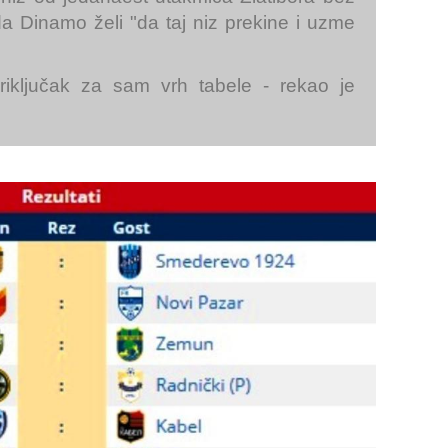
da Dinamo želi "da taj niz prekine i uzme
iključak za sam vrh tabele - rekao je