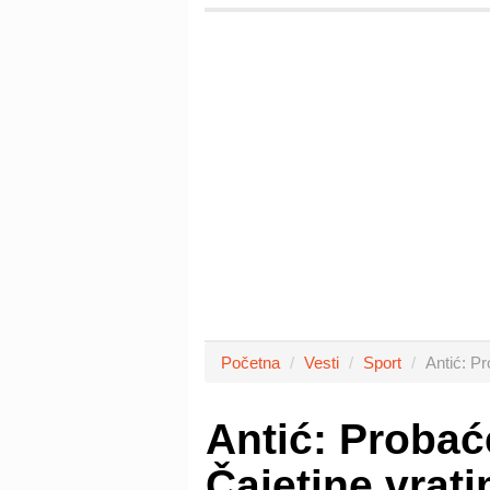
Početna
Vesti
Sport
Antić: Pr
Antić: Probać
Čajetine vrati