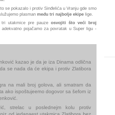
što se pokazalo i protiv Sinđelića u Vranju gde smo
služujemo plasman
među tri najbolje ekipe
lige.
tri utakmice pre pauze
osvojiti što veći broj
 adekvatno pojačamo za povratak u Super ligu -
nković kazao je da je iza Dinama odlična
 da se nada da će ekipa i protiv Zlatibora
 igra na mali broj golova, ali smatram da
a ako ispoštujeemo dogovor sa šefom iz
enković.
ć, strelac u poslednejm kolu protiv
 niz od jedanaest utakmica Zlatibora bez