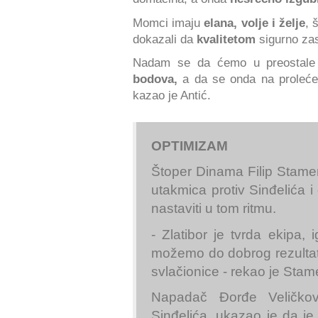
Momci imaju
elana, volje i želje
, 
dokazali da
kvalitetom
sigurno za
Nadam se da ćemo u preostale 
bodova,
a da se onda na proleće
kazao je Antić.
OPTIMIZAM
Štoper Dinama Filip Stame
utakmica protiv Sinđelića i
nastaviti u tom ritmu.
- Zlatibor je tvrda ekipa,
možemo do dobrog rezultat
svlačionice - rekao je Stam
Napadač Đorđe Veličkovi
Sinđelića, ukazao je da je