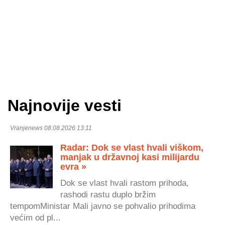
Najnovije vesti
Vranjenews 08.08.2026 13:11
Radar: Dok se vlast hvali viškom,
manjak u državnoj kasi milijardu
evra »
Dok se vlast hvali rastom prihoda,
rashodi rastu duplo bržim
tempomMinistar Mali javno se pohvalio prihodima
većim od pl...