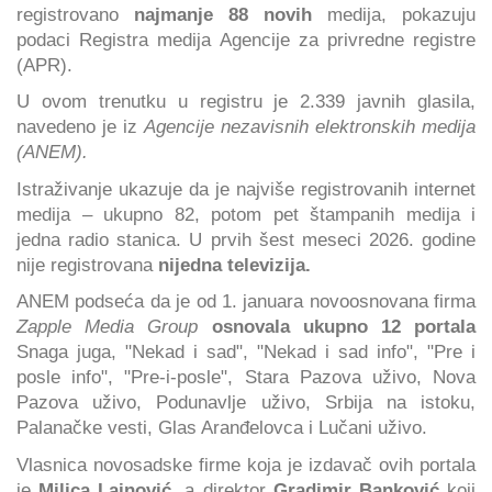
registrovano
najmanje 88 novih
medija, pokazuju
podaci Registra medija Agencije za privredne registre
(APR).
U ovom trenutku u registru je 2.339 javnih glasila,
navedeno je iz
Agencije nezavisnih elektronskih medija
(ANEM).
Istraživanje ukazuje da je najviše registrovanih internet
medija – ukupno 82, potom pet štampanih medija i
jedna radio stanica. U prvih šest meseci 2026. godine
nije registrovana
nijedna televizija.
ANEM podseća da je od 1. januara novoosnovana firma
Zapple Media Group
osnovala ukupno 12 portala
Snaga juga, "Nekad i sad", "Nekad i sad info", "Pre i
posle info", "Pre-i-posle", Stara Pazova uživo, Nova
Pazova uživo, Podunavlje uživo, Srbija na istoku,
Palanačke vesti, Glas Aranđelovca i Lučani uživo.
Vlasnica novosadske firme koja je izdavač ovih portala
je
Milica Lainović
, a direktor
Gradimir Banković
koji