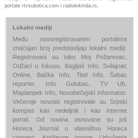
portale rtvsubotica.com i radiokikinda.rs.
Lokalni mediji
Među novoregistrovanim portalima
značajan broj predstavljaju lokalni mediji.
Registrovani su tako Moj Požarevac,
Odžaci u fokusu, Bagljaš Info, Svilajnac
Online, Bačka Info, Titel Info, Šabac
reporter, Info Golubac, TV Ub,
Majdanpek Info, Novobečejski informator.
Večernje novosti registrovale su Srpski
kompas kao nedeljnik i kao internet
portal. Od novina osnovane su još
Horeca Journal u vlasništvu Horeca
connect, Književne novine Udruženja