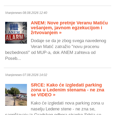
Vranjenews 08.08.2026 12:40
ANEM: Nove pretnje Veranu Matiću
vešanjem, javnom egzekucijom i
žrtvovanjem »
Dodaje se da je zbog svega navedenog
Veran Matić zatražio "novu procenu
bezbednosti" od MUP-a, dok ANEM zahteva od
Poseb...
Vranjenews 07.08.2026 14:02
SRCE: Kako će izgledati parking
zona u Ledenim stenama - ne zna
se VIDEO »
Kako će izgledati nova parking zona u
naselju Ledene stene - ne zna se,
saopštavaju iz Gradskog odbora stranke Srbija ce...