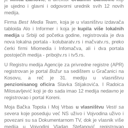
je ujedno i glavni i odgovorni urednik svih 12 novih
medija.
Firma
Best Media Team
, koja je u vlasništvu izdavača
tabloida Alo i Informer i koja je
kupila više lokalnih
medija
u Srbiji od početka godine, registrovala je dva
nova lokalna portala - kolubaratv.rs i mačvatv.rs, preko
ćerki firmi Miomedia i Infomačva, ali i dva portala
postojećih medija - pribojtv.rs i tv5.rs.
U Registru medija Agencije za privredne registre (APR)
registrovan je portal
Božur
sa sedištem u Gračanici na
Kosovu, a reč je 31. mediju u vlasništvu
penzionisanog oficira
Slavka Stijakovića. I Radoica
Milosavljević koji je do sada imao 12 medija nedavno je
registrovao i portal Koreni.
Moja Bačka Topola i Moj Vrbas
u vlasništvu
Vesti sa
severa
koje poseduju već NS uživo i Vojvodina uživo i
povezani su sa Dokumentarnom TV, dok je vlasnik više
medija u Vojvodini Vladan Stefanović registrovao