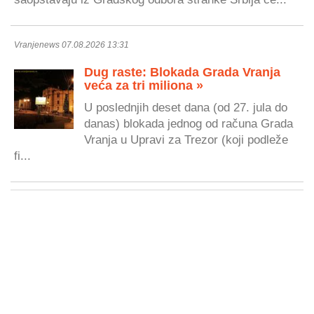
Vranjenews 07.08.2026 13:31
Dug raste: Blokada Grada Vranja
veća za tri miliona »
U poslednjih deset dana (od 27. jula do
danas) blokada jednog od računa Grada
Vranja u Upravi za Trezor (koji podleže
fi...