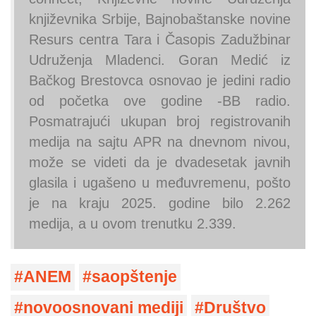
književnika Srbije, Bajnobaštanske novine
Resurs centra Tara i Časopis Zadužbinar
Udruženja Mladenci. Goran Medić iz
Bačkog Brestovca osnovao je jedini radio
od početka ove godine -BB radio.
Posmatrajući ukupan broj registrovanih
medija na sajtu APR na dnevnom nivou,
može se videti da je dvadesetak javnih
glasila i ugašeno u međuvremenu, pošto
je na kraju 2025. godine bilo 2.262
medija, a u ovom trenutku 2.339.
ANEM
saopštenje
novoosnovani mediji
Društvo