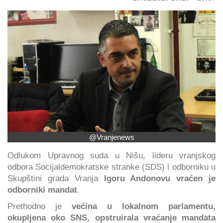
@Vranjenews
Odlukom Upravnog suda u Nišu, lideru vranjskog
odbora Socijaldemokratske stranke (SDS) i odborniku u
Skupštini grada Vranja
Igoru Andonovu vraćen je
odborniki mandat
.
Prethodno je
većina u lokalnom parlamentu,
okupljena oko SNS, opstruirala vraćanje mandata