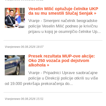
Veselin Milić optužuje čelnike UKP
da su mu smestili Slučaj Senjak »
Vranje - Smenjeni načelnik beogradske
policije Veselin Milić podneo je krivičnu
prijavu u kojoj je osumnjičio čelnike Up...
Vranjenews 06.08.2026 18:07
Presek rezultata MUP-ove akcije:
Oko 250 vozača pod dejstvom
alkohola »
Vranje - Pripadnici Uprave saobraćajne
policije u Direkciji policije otkrili su više
od 19.000 prekršaja prekoračenja do...
Vranjenews 06.08.2026 15:51