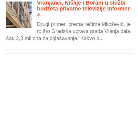
Vranjanci, Nišlije i Borani u službi
budžeta privatne televizije Informer
»
Drugi primer, prema rečima Milošević, je
to što Gradska uprava grada Vranja dala
čak 2,8 miliona za oglašavanje."Kakvo o...