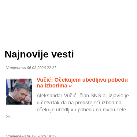
Najnovije vesti
Vranjenews 06.08.2026 22:21
Vučić: Očekujem ubedljivu pobedu
na izborima »
Aleksandar Vučić, član SNS-a, izjavio je
u četvrtak da na predstojeći izborima
očekuje ubedljivu pobedu na nivou cele
Sr...
Vranjenews 06.08.2026 18:22