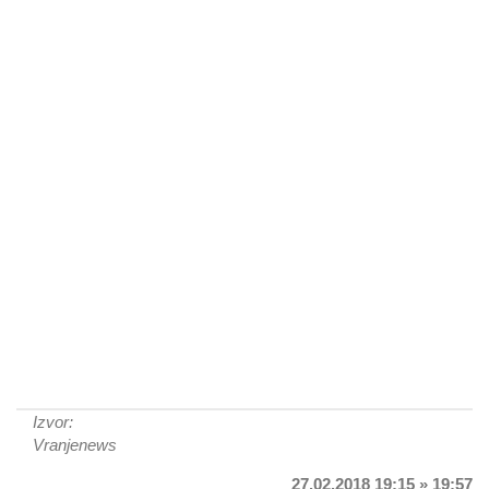
Izvor:
Vranjenews
27.02.2018 19:15 » 19:57