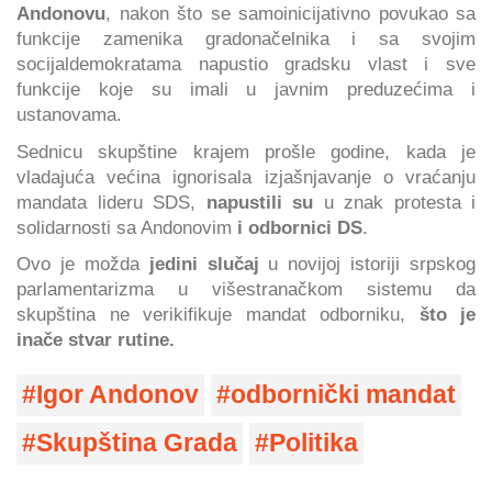
Andonovu
, nakon što se samoinicijativno povukao sa
funkcije zamenika gradonačelnika i sa svojim
socijaldemokratama napustio gradsku vlast i sve
funkcije koje su imali u javnim preduzećima i
ustanovama.
Sednicu skupštine krajem prošle godine, kada je
vladajuća većina ignorisala izjašnjavanje o vraćanju
mandata lideru SDS,
napustili su
u znak protesta i
solidarnosti sa Andonovim
i odbornici DS
.
Ovo je možda
jedini slučaj
u novijoj istoriji srpskog
parlamentarizma u višestranačkom sistemu da
skupština ne verikifikuje mandat odborniku,
što je
inače stvar rutine.
Igor Andonov
odbornički mandat
Skupština Grada
Politika