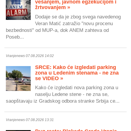
vešanjem, javnom egzekucijom i
žrtvovanjem »
Dodaje se da je zbog svega navedenog
Veran Matić zatražio "novu procenu
bezbednosti" od MUP-a, dok ANEM zahteva od
Poseb...
Vranjenews 07.08.2026 14:02
SRCE: Kako će izgledati parking
zona u Ledenim stenama - ne zna
se VIDEO »
Kako će izgledati nova parking zona u
naselju Ledene stene - ne zna se,
saopštavaju iz Gradskog odbora stranke Srbija ce...
Vranjenews 07.08.2026 13:31