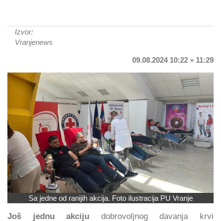
Izvor:
Vranjenews
09.08.2024 10:22 » 11:29
Sa jedne od ranijih akcija. Foto ilustracija PU Vranje
Još jednu akciju
dobrovoljnog davanja krvi