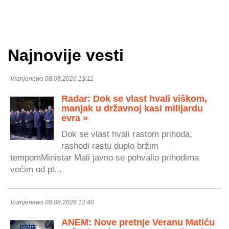
Najnovije vesti
Vranjenews 08.08.2026 13:11
Radar: Dok se vlast hvali viškom,
manjak u državnoj kasi milijardu
evra »
Dok se vlast hvali rastom prihoda,
rashodi rastu duplo bržim
tempomMinistar Mali javno se pohvalio prihodima
većim od pl...
Vranjenews 08.08.2026 12:40
ANEM: Nove pretnje Veranu Matiću