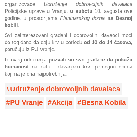
organizovaće
Udruženje dobrovoljnih davalaca
Policijske uprave u Vranju,
u subotu
10. avgusta ove
godine, u prostorijama
Planinarskog doma
na Besnoj
kobili
.
Svi zainteresovani građani i dobrovoljni davaoci moći
će tog dana da daju krv u periodu
od 10 do 14 časova
,
poručuju iz PU Vranje.
Iz ovog udruženja
pozvali su
sve građane
da pokažu
humanost
na delu i davanjem krvi pomognu onima
kojima je ona najpotrebnija.
Udruženje dobrovoljnih davalaca
PU Vranje
Akcija
Besna Kobila