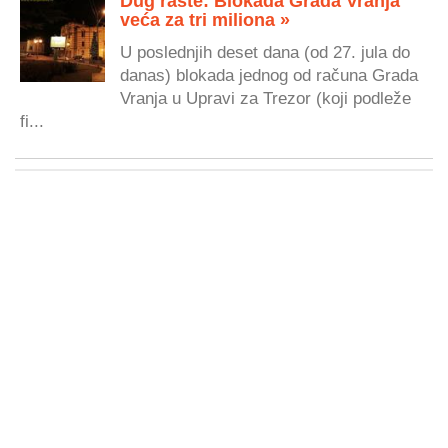
Dug raste: Blokada Grada Vranja
veća za tri miliona »
U poslednjih deset dana (od 27. jula do
danas) blokada jednog od računa Grada
Vranja u Upravi za Trezor (koji podleže
fi...