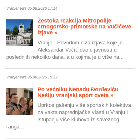
Vranjenews 05.08.2026 17:14
Žestoka reakcija Mitropolije
crnogorsko-primorske na Vučićeve
izjave »
Vranje - Povodom niza izjava koje je
Aleksandar Vučić dao u javnosti u
poslednjih nekoliko dana, a u kojima je u više na...
Vranjenews 05.08.2026 15:32
Po većniku Nenadu Đorđeviću
Nešiju vranjski sport cveta »
Uprkos gašenju više sportskih kolektiva
za vakta naprednjačke vlasti u Vranju i
istupanju više klubova iz saveznog
ranga...