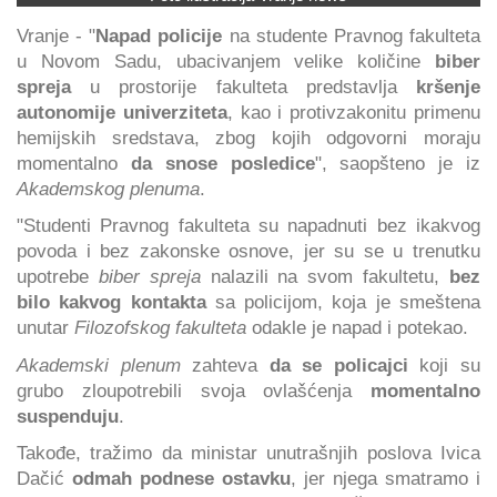
Vranje - "
Napad policije
na studente Pravnog fakulteta
u Novom Sadu, ubacivanjem velike količine
biber
spreja
u prostorije fakulteta predstavlja
kršenje
autonomije univerziteta
, kao i protivzakonitu primenu
hemijskih sredstava, zbog kojih odgovorni moraju
momentalno
da snose posledice
", saopšteno je iz
Akademskog plenuma
.
"Studenti Pravnog fakulteta su napadnuti bez ikakvog
povoda i bez zakonske osnove, jer su se u trenutku
upotrebe
biber spreja
nalazili na svom fakultetu,
bez
bilo kakvog kontakta
sa policijom, koja je smeštena
unutar
Filozofskog fakulteta
odakle je napad i potekao.
Akademski plenum
zahteva
da se policajci
koji su
grubo zloupotrebili svoja ovlašćenja
momentalno
suspenduju
.
Takođe, tražimo da ministar unutrašnjih poslova Ivica
Dačić
odmah podnese ostavku
, jer njega smatramo i