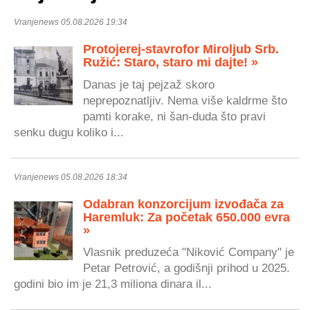
Vranjenews 05.08.2026 19:34
Protojerej-stavrofor Miroljub Srb.
Ružić: Staro, staro mi dajte! »
Danas je taj pejzaž skoro
neprepoznatljiv. Nema više kaldrme što
pamti korake, ni šan-duda što pravi
senku dugu koliko i...
Vranjenews 05.08.2026 18:34
Odabran konzorcijum izvođača za
Haremluk: Za početak 650.000 evra
»
Vlasnik preduzeća "Niković Company" je
Petar Petrović, a godišnji prihod u 2025.
godini bio im je 21,3 miliona dinara il...