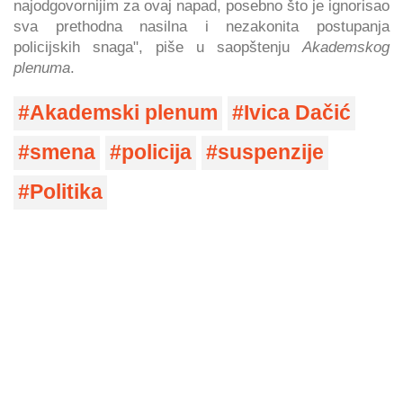
najodgovornijim za ovaj napad, posebno što je ignorisao
sva prethodna nasilna i nezakonita postupanja
policijskih snaga", piše u saopštenju
Akademskog
plenuma
.
Akademski plenum
Ivica Dačić
smena
policija
suspenzije
Politika