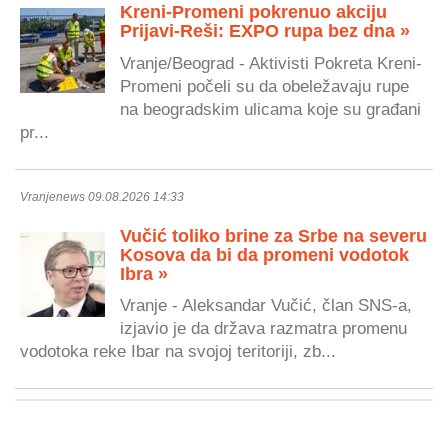
Kreni-Promeni pokrenuo akciju
Prijavi-Reši: EXPO rupa bez dna »
Vranje/Beograd - Aktivisti Pokreta Kreni-
Promeni počeli su da obeležavaju rupe
na beogradskim ulicama koje su građani
pr...
Vranjenews 09.08.2026 14:33
Vučić toliko brine za Srbe na severu
Kosova da bi da promeni vodotok
Ibra »
Vranje - Aleksandar Vučić, član SNS-a,
izjavio je da država razmatra promenu
vodotoka reke Ibar na svojoj teritoriji, zb...