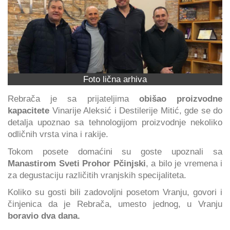
Foto lična arhiva
Rebrača je sa prijateljima
obišao proizvodne
kapacitete
Vinarije Aleksić i Destilerije Mitić, gde se do
detalja upoznao sa tehnologijom proizvodnje nekoliko
odličnih vrsta vina i rakije.
Tokom posete domaćini su goste upoznali sa
Manastirom Sveti Prohor Pčinjski
, a bilo je vremena i
za degustaciju različitih vranjskih specijaliteta.
Koliko su gosti bili zadovoljni posetom Vranju, govori i
činjenica da je Rebrača, umesto jednog, u Vranju
boravio dva dana.