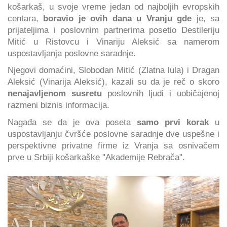
košarkaš, u svoje vreme jedan od najboljih evropskih
centara,
boravio je ovih dana u Vranju gde
je, sa
prijateljima i poslovnim partnerima posetio Destileriju
Mitić u Ristovcu i Vinariju Aleksić sa namerom
uspostavljanja poslovne saradnje.
Njegovi domaćini, Slobodan Mitić (Zlatna lula) i Dragan
Aleksić (Vinarija Aleksić), kazali su da je reč o skoro
nenajavljenom susretu
poslovnih ljudi i uobičajenoj
razmeni biznis informacija.
Nagađa se da je ova poseta
samo prvi korak
u
uspostavljanju čvršće poslovne saradnje dve uspešne i
perspektivne privatne firme iz Vranja sa osnivačem
prve u Srbiji košarkaške "Akademije Rebrača".