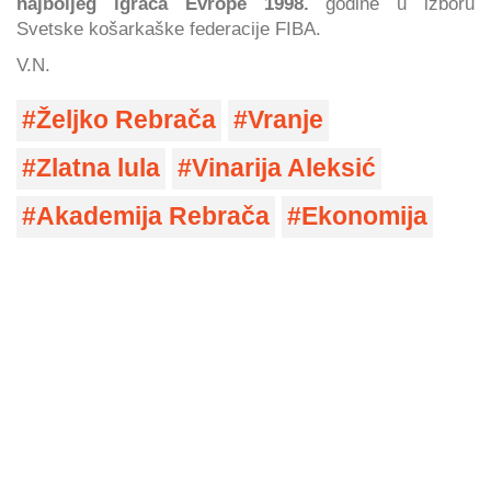
najboljeg igrača Evrope 1998.
godine u izboru
Svetske košarkaške federacije FIBA.
V.N.
Željko Rebrača
Vranje
Zlatna lula
Vinarija Aleksić
Akademija Rebrača
Ekonomija