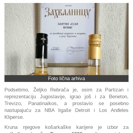
Foto lična arhiva
Podsetimo, Željko Rebrača je, osim za Partizan i
reprezentaciju Jugoslavije, igrao još i za Beneton,
Trevizo, Panatinaikos, a proslavio se posebno
nastupajuću za NBA ligaše Detroit i Los Anđeles
Kliperse.
Kruna njegove košarkaške karijere je izbor za