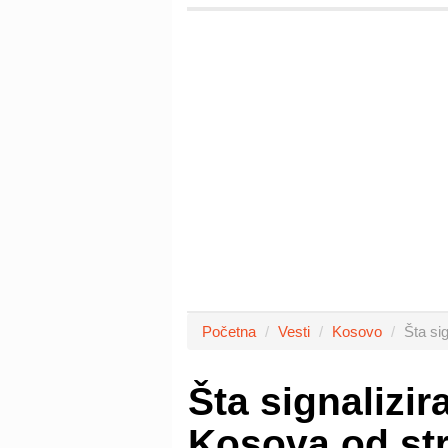
Početna
Vesti
Kosovo
Šta si
Šta signalizir
Kosova od st