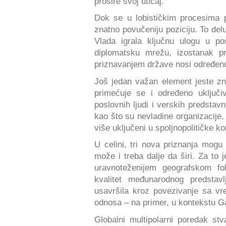
prošire svoj uticaj.
Dok se u lobističkim procesima 
znatno povučeniju poziciju. To del
Vlada igrala ključnu ulogu u po
diplomatsku mrežu, izostanak p
priznavanjem države nosi određenu 
Još jedan važan element jeste zna
primećuje se i određeno uključi
poslovnih ljudi i verskih predstav
kao što su nevladine organizacije, 
više uključeni u spoljnopolitičke ko
U celini, tri nova priznanja mogu
može i treba dalje da širi. Za to
uravnoteženijem geografskom fok
kvalitet međunarodnog predstavl
usavršila kroz povezivanje sa v
odnosa – na primer, u kontekstu Ga
Globalni multipolarni poredak st