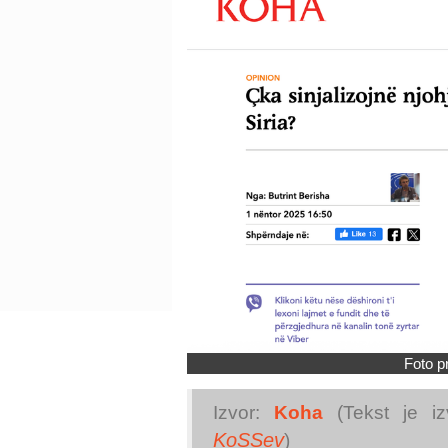
Foto p
Izvor:
Koha
(Tekst je iz
KoSSev
)