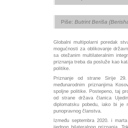
Piše:
Butrint Beriša (Berish
Globalni multipolarni poredak st
mogućnosti za oblikovanje državni
sa otežanim multilateralnim inte
priznanja treba da posluže kao kat
politike.
Priznanje od strane Sirije 29
međunarodnim priznanjima Kosova
spoljne politike. Postepeno, taj p
od strane država članica Ujedin
diplomatsku pobedu, iako bi je 
punopravnog članstva.
Između septembra 2020. i marta 
ijednog bilateralnog priznanja. T