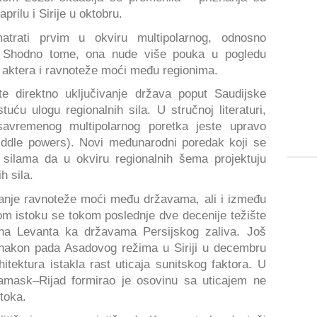
prilu i Sirije u oktobru.
trati prvim u okviru multipolarnog, odnosno
a. Shodno tome, ona nude više pouka u pogledu
ih aktera i ravnoteže moći među regionima.
te direktno uključivanje država poput Saudijske
tuću ulogu regionalnih sila. U stručnoj literaturi,
savremenog multipolarnog poretka jeste upravo
middle powers). Novi međunarodni poredak koji se
 silama da u okviru regionalnih šema projektuju
h sila.
ranje ravnoteže moći među državama, ali i između
om istoku se tokom poslednje dve decenije težište
na Levanta ka državama Persijskog zaliva. Još
 nakon pada Asadovog režima u Siriji u decembru
itektura istakla rast uticaja sunitskog faktora. U
amask–Rijad formirao je osovinu sa uticajem ne
toka.