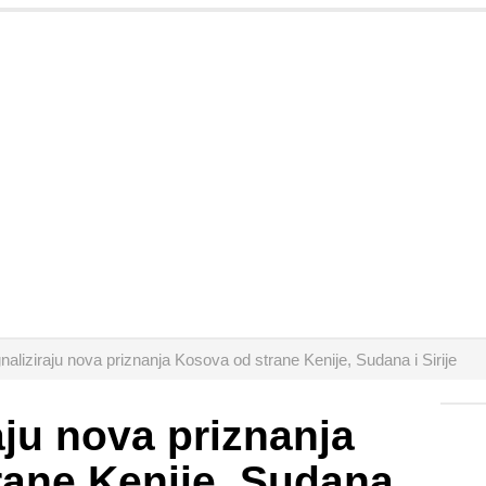
gnaliziraju nova priznanja Kosova od strane Kenije, Sudana i Sirije
aju nova priznanja
rane Kenije, Sudana