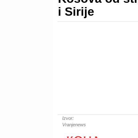
i Sirije
Izvor:
Vranjenews