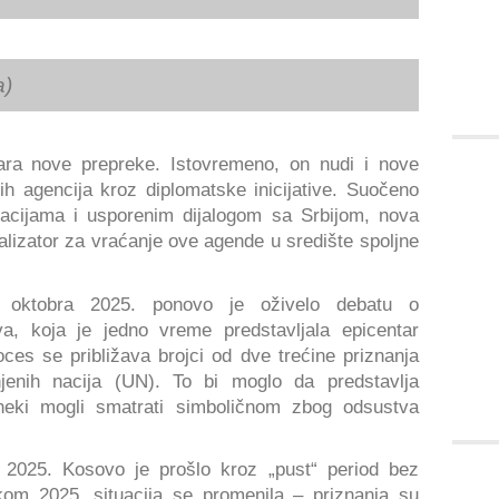
a)
vara nove prepreke. Istovremeno, on nudi i nove
h agencija kroz diplomatske inicijative. Suočeno
gracijama i usporenim dijalogom sa Srbijom, nova
alizator za vraćanje ove agende u središte spoljne
. oktobra 2025. ponovo je oživelo debatu o
, koja je jedno vreme predstavljala epicentar
roces se približava brojci od dve trećine priznanja
jenih nacija (UN). To bi moglo da predstavlja
neki mogli smatrati simboličnom zbog odsustva
2025. Kosovo je prošlo kroz „pust“ period bez
okom 2025. situacija se promenila – priznanja su