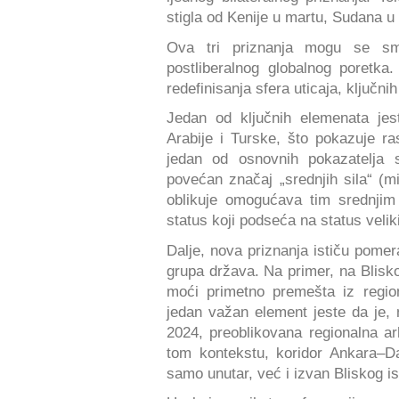
stigla od Kenije u martu, Sudana u a
Ova tri priznanja mogu se sma
postliberalnog globalnog poretk
redefinisanja sfera uticaja, ključn
Jedan od ključnih elemenata jes
Arabije i Turske, što pokazuje ras
jedan od osnovnih pokazatelja 
povećan značaj „srednjih sila“ (
oblikuje omogućava tim srednjim
status koji podseća na status veliki
Dalje, nova priznanja ističu pome
grupa država. Na primer, na Blisk
moći primetno premešta iz regio
jedan važan element jeste da je,
2024, preoblikovana regionalna arh
tom kontekstu, koridor Ankara–D
samo unutar, već i izvan Bliskog is