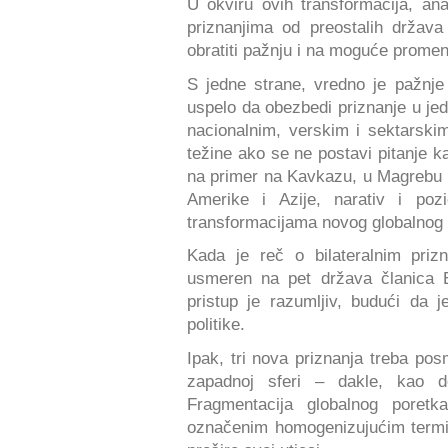
U okviru ovih transformacija, ana
priznanjima od preostalih država 
obratiti pažnju i na moguće prome
S jedne strane, vredno je pažnj
uspelo da obezbedi priznanje u j
nacionalnim, verskim i sektarski
težine ako se ne postavi pitanje k
na primer na Kavkazu, u Magrebu il
Amerike i Azije, narativ i pozi
transformacijama novog globalnog 
Kada je reč o bilateralnim priz
usmeren na pet država članica E
pristup je razumljiv, budući da je
politike.
Ipak, tri nova priznanja treba pos
zapadnoj sferi – dakle, kao d
Fragmentacija globalnog poret
označenim homogenizujućim termino