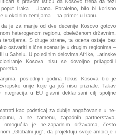
litičari s pravom ističu da Kosovo treba da teži
poput Iraka i Libana. Paralelno, bilo bi korisno
ne u okolnim zemljama – na primer u Iranu.
e da je za manje od dve decenije Kosovo gotovo
ednom heterogenom regionu, obeleženom državnim,
m tenzijama. S druge strane, ta ocena ostaje bez
ako ostvariti slične scenarije u drugim regionima –
i u Sahelu. U pojedinim delovima Afrike, Latinske
cioniranje Kosova nisu se dovoljno prilagodili
poretka.
nanjima, poslednjih godina fokus Kosova bio je
vropske unije koje ga još nisu priznale. Takav
 integracija u EU glavni deklarisani cilj spoljne
matrati kao podsticaj za dublje angažovanje u ne-
opunu, a ne zamenu, zapadnih partnerstava.
ka omogućila je ne-zapadnim državama, često
m „Globalni jug“, da projektuju svoje ambicije i