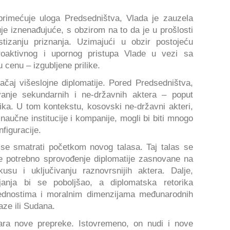
primećuje uloga Predsedništva, Vlada je zauzela
uje iznenađujuće, s obzirom na to da je u prošlosti
stizanju priznanja. Uzimajući u obzir postojeću
roaktivnog i upornog pristupa Vlade u vezi sa
cenu – izgubljene prilike.
čaj višeslojne diplomatije. Pored Predsedništva,
vanje sekundarnih i ne-državnih aktera – poput
nika. U tom kontekstu, kosovski ne-državni akteri,
naučne institucije i kompanije, mogli bi biti mnogo
nfiguracije.
 se smatrati početkom novog talasa. Taj talas se
 je potrebno sprovođenje diplomatije zasnovane na
usu i uključivanju raznovrsnijih aktera. Dalje,
janja bi se poboljšao, a diplomatska retorika
rednostima i moralnim dimenzijama međunarodnih
ze ili Sudana.
vara nove prepreke. Istovremeno, on nudi i nove