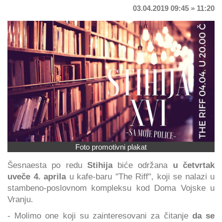
03.04.2019 09:45 » 11:20
Foto promotivni plakat
Šesnaesta po redu
Stihija
biće održana
u četvrtak
uveče 4. aprila
u kafe-baru "The Riff", koji se nalazi u
stambeno-poslovnom kompleksu kod Doma Vojske u
Vranju.
- Molimo one koji su zainteresovani za čitanje
da se