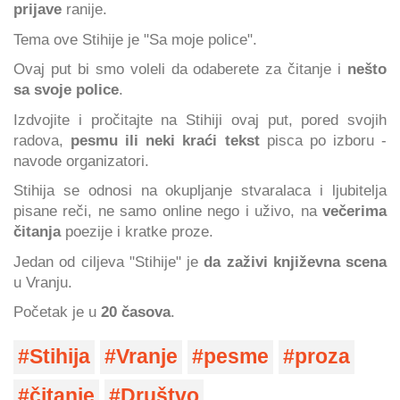
prijave
ranije.
Tema ove Stihije je "Sa moje police".
Ovaj put bi smo voleli da odaberete za čitanje i
nešto
sa svoje police
.
Izdvojite i pročitajte na Stihiji ovaj put, pored svojih
radova,
pesmu ili neki kraći tekst
pisca po izboru -
navode organizatori.
Stihija se odnosi na okupljanje stvaralaca i ljubitelja
pisane reči, ne samo online nego i uživo, na
večerima
čitanja
poezije i kratke proze.
Jedan od ciljeva "Stihije" je
da zaživi književna scena
u Vranju.
Početak je u
20 časova
.
Stihija
Vranje
pesme
proza
čitanje
Društvo