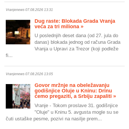
Vranjenews 07.08.2026 13:31
Dug raste: Blokada Grada Vranja
veća za tri miliona »
U poslednjih deset dana (od 27. jula do
danas) blokada jednog od računa Grada
Vranja u Upravi za Trezor (koji podleže
fi...
Vranjenews 07.08.2026 13:05
Govor mržnje na obeležavanju
godišnjice Oluje u Kninu: Drinu
ćemo pregaziti, a Srbiju zapaliti »
Vranje - Tokom proslave 31. godišnjice
"Oluje" u Kninu 5. avgusta mogle su se
čuti ustaške pesme, pozivi na nasilje prem...