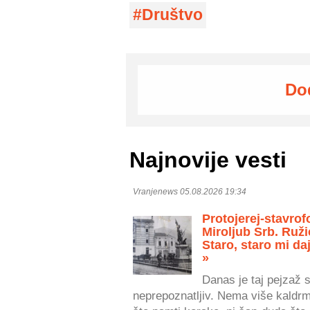
Društvo
Do
Najnovije vesti
Vranjenews 05.08.2026 19:34
Protojerej-stavrof
Miroljub Srb. Ruži
Staro, staro mi daj
»
Danas je taj pejzaž 
neprepoznatljiv. Nema više kaldr