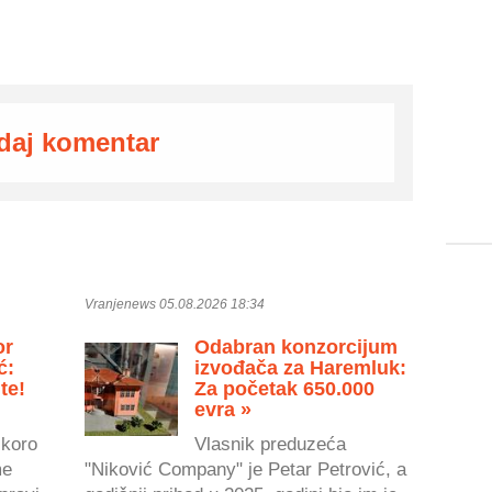
daj komentar
Vranjenews 05.08.2026 18:34
or
Odabran konzorcijum
ć:
izvođača za Haremluk:
te!
Za početak 650.000
evra »
skoro
Vlasnik preduzeća
me
"Niković Company" je Petar Petrović, a