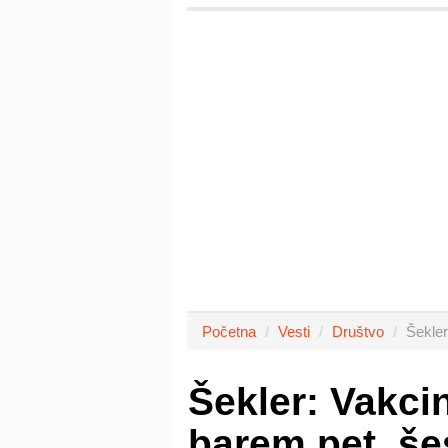
Početna
Vesti
Društvo
Šekler
Šekler: Vakcin
barem pet, še