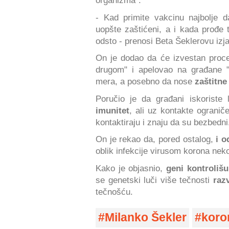
organizma".
- Kad primite vakcinu najbolje 
uopšte zaštićeni, a i kada prođe 
odsto - prenosi Beta Šeklerovu izj
On je dodao da će izvestan proce
drugom" i apelovao na građane "
mera, a posebno da nose
zaštitn
Poručio je da građani iskorist
imunitet
, ali uz kontakte ogranič
kontaktiraju i znaju da su bezbedni
On je rekao da, pored ostalog,
i o
oblik infekcije virusom korona neko
Kako je objasnio,
geni kontroliš
se genetski luči više tečnosti
raz
tečnošću.
Milanko Šekler
koro