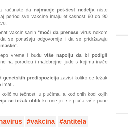
da računate da
najmanje pet-šest nedelja
niste
taj period sve vakcine imaju efikasnost 80 do 90
avu.
nat vakcinisanih "
moći da prenese
virus nekom
da se ponašaju odgovornije i da se pridržavaju
e maske
".
e lepo vreme i budu
više napolju da bi podigli
ene na porodicu i malobrojne ljude s kojima inače
.
d genetskih predispozicija
zavisi koliko će težak
 imati.
u
količinu tečnosti u plućima, a kod onih kod kojih
vija se težak oblik
korone jer se pluća više pune
navirus
vakcina
antitela