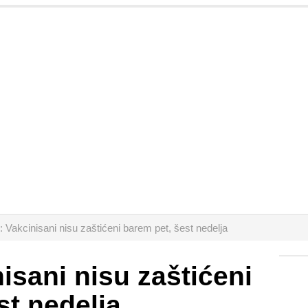
: Vakcinisani nisu zaštićeni barem pet, šest nedelja
isani nisu zaštićeni
st nedelja