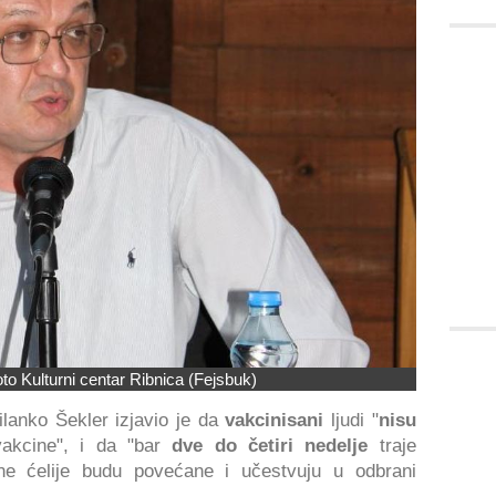
to Kulturni centar Ribnica (Fejsbuk)
ilanko Šekler izjavio je da
vakcinisani
ljudi "
nisu
akcine", i da "bar
dve do četiri nedelje
traje
rvne ćelije budu povećane i učestvuju u odbrani