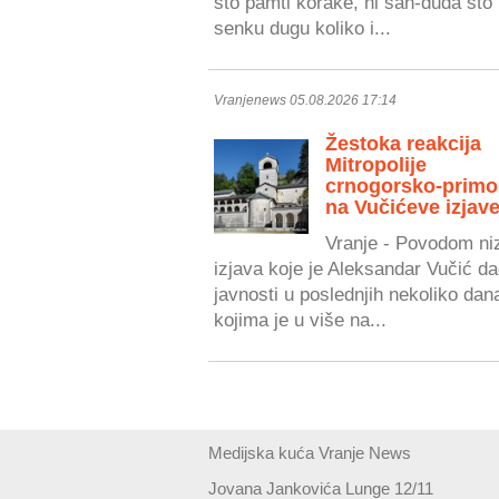
što pamti korake, ni šan-duda što 
senku dugu koliko i...
Vranjenews 05.08.2026 17:14
Žestoka reakcija
Mitropolije
crnogorsko-primo
na Vučićeve izjave
Vranje - Povodom ni
izjava koje je Aleksandar Vučić da
javnosti u poslednjih nekoliko dan
kojima je u više na...
Medijska kuća Vranje News
Jovana Jankovića Lunge 12/11