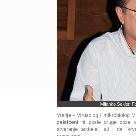
Milanko Šekler. Fo
Vranje - Virusolog i mikrobiolog M
zaštićeni
ni posle druge doze v
stvaranje antitela", ali i da "k