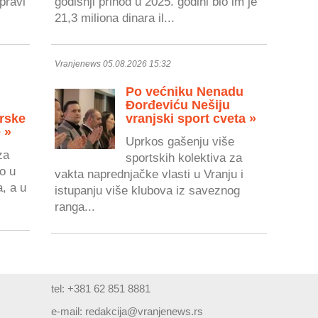
pravi
godišnji prihod u 2025. godini bio im je
21,3 miliona dinara il...
Vranjenews 05.08.2026 15:32
Po većniku Nenadu
Đorđeviću Nešiju
rske
vranjski sport cveta »
 »
Uprkos gašenju više
za
sportskih kolektiva za
o u
vakta naprednjačke vlasti u Vranju i
a, a u
istupanju više klubova iz saveznog
ranga...
tel: +381 62 851 8881
e-mail:
redakcija@vranjenews.rs