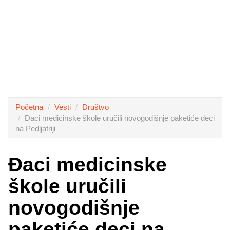
Početna
Vesti
Društvo
Đaci medicinske škole uručili novogodišnje paketiće deci
na Pedijatriji
Đaci medicinske
škole uručili
novogodišnje
paketiće deci na