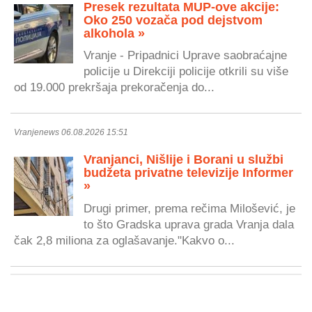
Presek rezultata MUP-ove akcije:
Oko 250 vozača pod dejstvom
alkohola »
Vranje - Pripadnici Uprave saobraćajne
policije u Direkciji policije otkrili su više
od 19.000 prekršaja prekoračenja do...
Vranjenews 06.08.2026 15:51
Vranjanci, Nišlije i Borani u službi
budžeta privatne televizije Informer
»
Drugi primer, prema rečima Milošević, je
to što Gradska uprava grada Vranja dala
čak 2,8 miliona za oglašavanje."Kakvo o...