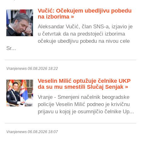
Vučić: Očekujem ubedljivu pobedu
na izborima »
Aleksandar Vučić, član SNS-a, izjavio je
u četvrtak da na predstojeći izborima
očekuje ubedljivu pobedu na nivou cele
Sr...
Vranjenews 06.08.2026 18:22
Veselin Milić optužuje čelnike UKP
da su mu smestili Slučaj Senjak »
Vranje - Smenjeni načelnik beogradske
policije Veselin Milić podneo je krivičnu
prijavu u kojoj je osumnjičio čelnike Up...
Vranjenews 06.08.2026 18:07