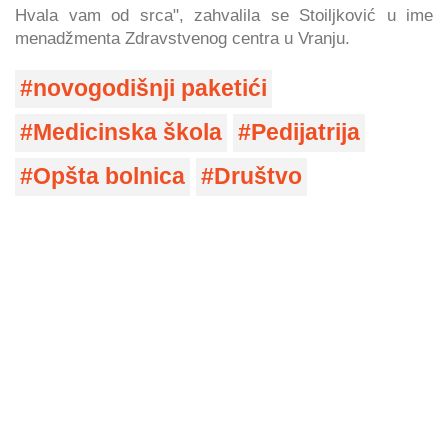
Hvala vam od srca", zahvalila se Stoiljković u ime
menadžmenta Zdravstvenog centra u Vranju.
novogodišnji paketići
Medicinska škola
Pedijatrija
Opšta bolnica
Društvo