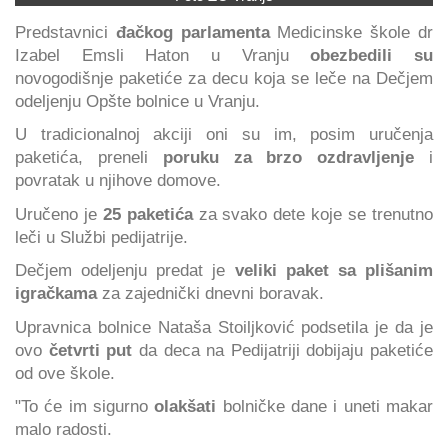
Predstavnici
đačkog parlamenta
Medicinske škole dr
Izabel Emsli Haton u Vranju
obezbedili su
novogodišnje paketiće za decu koja se leče na Dečjem
odeljenju Opšte bolnice u Vranju.
U tradicionalnoj akciji oni su im, posim uručenja
paketića, preneli
poruku za brzo ozdravljenje
i
povratak u njihove domove.
Uručeno je
25 paketića
za svako dete koje se trenutno
leči u Službi pedijatrije.
Dečjem odeljenju predat je
veliki paket sa plišanim
igračkama
za zajednički dnevni boravak.
Upravnica bolnice Nataša Stoiljković podsetila je da je
ovo
četvrti put
da deca na Pedijatriji dobijaju paketiće
od ove škole.
"To će im sigurno
olakšati
bolničke dane i uneti makar
malo radosti.